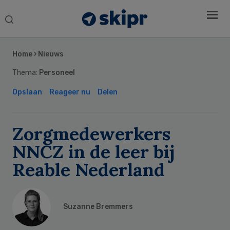
Search
this
Secondary
website
Sidebar
Home
›
Nieuws
Thema:
Personeel
Opslaan
Reageer nu
Delen
Zorgmedewerkers
NNCZ in de leer bij
Reable Nederland
Suzanne Bremmers