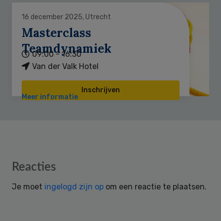
16 december 2025, Utrecht
Masterclass
Teamdynamiek
09:00 - 16:30
Van der Valk Hotel
Inschrijven
Meer informatie
Reader
Reacties
Interactions
Je moet
ingelogd zijn op
om een reactie te plaatsen.