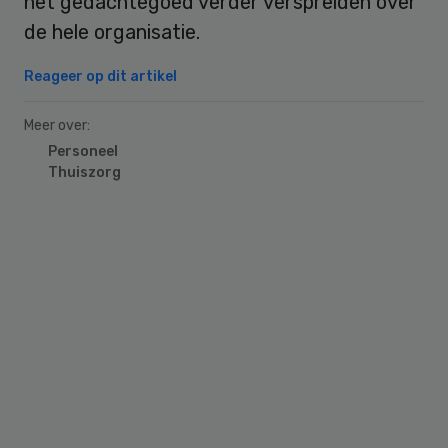
het gedachtegoed verder verspreiden over
de hele organisatie.
Reageer op dit artikel
Meer over:
Personeel
Thuiszorg
Primary
Sidebar