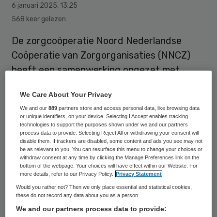
6 januari 2025
,
13:25
568 keer gelezen
De zorgcoöperatie Noord Nederlandse
Coöperatie van Zorgorganisaties (NNCZ)
heeft een samenwerking opgezet met
Reable Nederland. Medewerkers volgen een
We Care About Your Privacy
praktisch trainingsprogramma waarin ze
We and our
889
partners store and access personal data, like browsing data
leren over reablement en ‘Zam-Sam’.
or unique identifiers, on your device. Selecting I Accept enables tracking
technologies to support the purposes shown under we and our partners
process data to provide. Selecting Reject All or withdrawing your consent will
disable them. If trackers are disabled, some content and ads you see may not
Vorig jaar is de NNCZ gestart met het Zam-
be as relevant to you. You can resurface this menu to change your choices or
withdraw consent at any time by clicking the Manage Preferences link on the
Sam principe: Zelf Als het Mogelijk is –
bottom of the webpage. Your choices will have effect within our Website. For
Samen Als het Mogelijk is. Dit principe houdt
more details, refer to our Privacy Policy.
Privacy Statement
Would you rather not? Then we only place essential and statistical cookies,
in dat bij elke hulpvraag eerst wordt
these do not record any data about you as a person
gekeken hoe iemand zelf weer iets kan
We and our partners process data to provide: