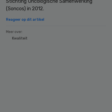
Stichting Oncologische Samenwerking
(Soncos) in 2012.
Reageer op dit artikel
Meer over:
Kwaliteit
Primary
Sidebar