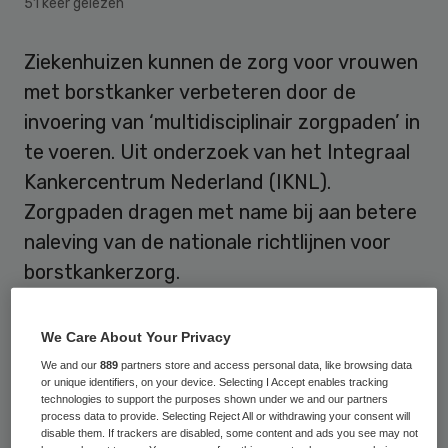
51 keer gelezen
Ziekenhuizen kunnen de zorg voor vrouwen
met borstkanker verbeteren door de
invoering van ‘multidisciplinair zorgpaden’ in
te voeren. Uit onderzoek van het Integraal
Kankercentrum Nederland (IKNL).
Zorgpaden dragen met name bij aan betere
naleving van de nationale richtlijnen voor
borstkankerzorg.
Uit het onderzoek komt onder meer naar
We Care About Your Privacy
voren dat er sinds de invoering van het
We and our
889
partners store and access personal data, like browsing data
multidisciplinaire zorgpad borstkanker
or unique identifiers, on your device. Selecting I Accept enables tracking
technologies to support the purposes shown under we and our partners
beduidend meer wordt getest op de
process data to provide. Selecting Reject All or withdrawing your consent will
disable them. If trackers are disabled, some content and ads you see may not
agressiviteit van de tumoren. Op basis