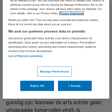
be as relevant to you. You can resurface this menu to change your choices or
hiervan kan de arts in overleg met de
withdraw consent at any time by clicking the Manage Preferences link on the
bottom of the webpage. Your choices will have effect within our Website. For
patiënt besluiten tot een passender
more details, refer to our Privacy Policy.
Privacy Statement
behandeling, waardoor de kans op genezing
Would you rather not? Then we only place essential and statistical cookies,
these do not record any data about you as a person
toeneemt.
We and our partners process data to provide:
Use precise geolocation data. Actively scan device characteristics for
Onnodige behandeling
identification. Store and/or access information on a device. Personalised
advertising and content, advertising and content measurement, audience
research and services development.
List of Partners (vendors)
Ook wordt er sinds de invoering van het
zorgpad borstkanker meer onderzoek
gedaan naar uitzaaiingen in de lymfeklieren.
Manage Preferences
Informatie over de aanwezigheid van
Reject All
I Accept
tumorcellen in de klieren is belangrijk, omdat
de kansen op overleving in dat geval minder
gunstig zijn. Wanneer de arts echter géén
uitgezaaide tumorcellen vindt, is