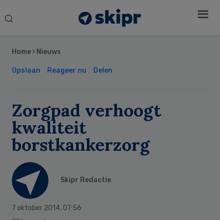
Search
this
Secondary
website
Sidebar
Home
›
Nieuws
Opslaan
Reageer nu
Delen
Zorgpad verhoogt
kwaliteit
borstkankerzorg
Skipr Redactie
7 oktober 2014
,
07:56