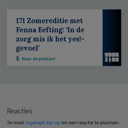
171 Zomereditie met
Fenna Eefting: ‘In de
zorg mis ik het yes!-
gevoel’
Naar de podcast
Reader
Reacties
Interactions
Je moet
ingelogd zijn op
om een reactie te plaatsen.