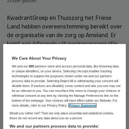
24 keer gelezen
KwadrantGroep en Thuiszorg het Friese
Land hebben overeenstemming bereikt over
de organisatie van de zorg op Ameland. Er
komt een informele uitvoeringsorganisatie
waarin beide partijen participeren. De
We Care About Your Privacy
Friesland Zorgverzekeraar heeft steun
We and our
889
partners store and access personal data, like browsing data
toegezegd aan het plan. Dat maakten de
or unique identifiers, on your device. Selecting I Accept enables tracking
technologies to support the purposes shown under we and our partners
zorgorganisaties op 3 april bekend.
process data to provide. Selecting Reject All or withdrawing your consent will
disable them. If trackers are disabled, some content and ads you see may not
be as relevant to you. You can resurface this menu to change your choices or
KwadrantGroep is eigenaar van
withdraw consent at any time by clicking the Manage Preferences link on the
woonzorgcentrum De Stelp, terwijl
bottom of the webpage. Your choices will have effect within our Website. For
more details, refer to our Privacy Policy.
Privacy Statement
Thuiszorg Het Friese Land de thuiszorg op
Would you rather not? Then we only place essential and statistical cookies,
het eiland verzorgt. De gemeente Ameland
these do not record any data about you as a person
We and our partners process data to provide:
wilde dat de zorg vanuit één