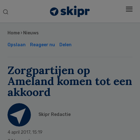
Search
this
Secondary
website
Sidebar
Home
›
Nieuws
Opslaan
Reageer nu
Delen
Zorgpartijen op
Ameland komen tot een
akkoord
Skipr Redactie
4 april 2017
,
15:19