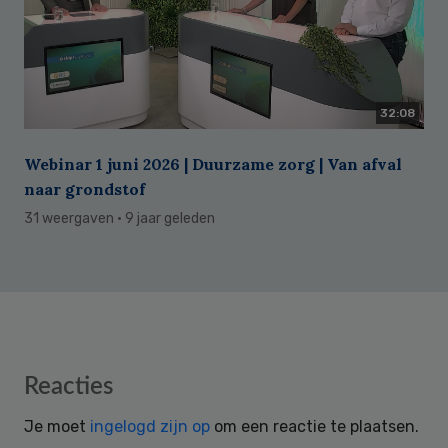
32:08
Webinar 1 juni 2026 | Duurzame zorg | Van afval
naar grondstof
31 weergaven
· 9 jaar geleden
Reader
Reacties
Interactions
Je moet
ingelogd zijn op
om een reactie te plaatsen.