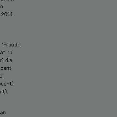
an
 2014.
t ‘Fraude,
aat nu
’, die
ocent
u’,
ocent),
nt).
van