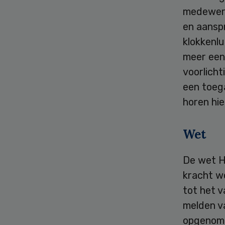
medewerk
en aansp
klokkenlu
meer een
voorlicht
een toeg
horen hier
Wet
De wet Hu
kracht w
tot het 
melden va
opgenome