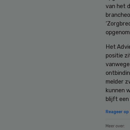
van het 
brancheor
‘Zorgbre
opgenom
Het Advie
positie z
vanwege 
ontbindi
melder zw
kunnen wo
blijft ee
Reageer op d
Meer over: