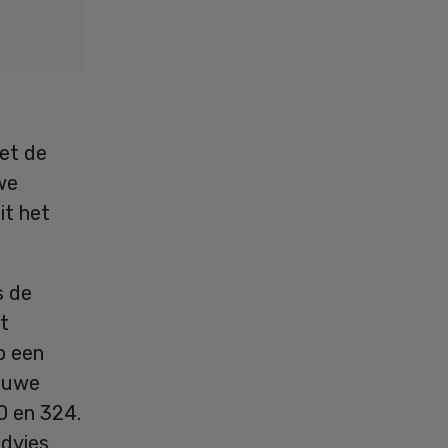
et de
we
it het
s de
et
p een
ieuwe
0 en 324.
dvies.