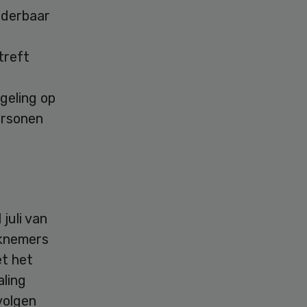
aderbaar
treft
geling op
ersonen
juli van
rknemers
et het
aling
volgen