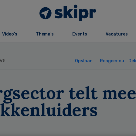
Video’s
Thema’s
Events
Vacatures
ws
Opslaan
Reageer nu
Del
gsector telt mee
okkenluiders