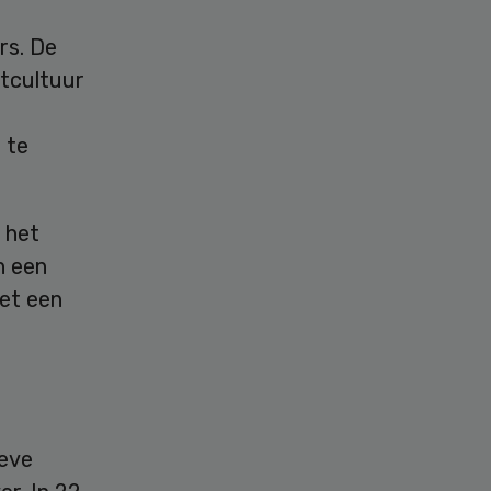
rs. De
stcultuur
 te
 het
n een
met een
ieve