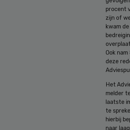
gevolgen 
procent 
zijn of w
kwam de m
bedreigin
overplaa
Ook nam 
deze rede
Adviespu
Het Advi
melder te
laatste i
te sprek
hierbij b
naar laa