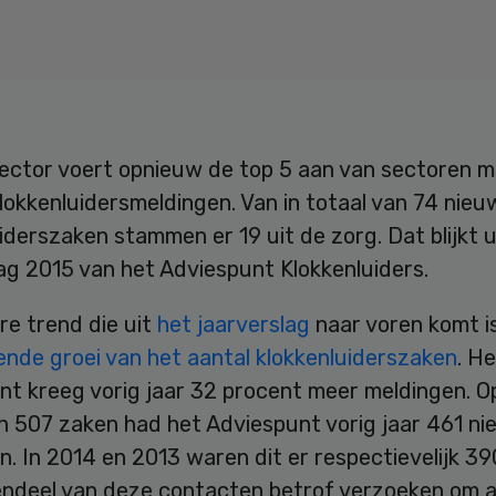
ector voert opnieuw de top 5 aan van sectoren m
okkenluidersmeldingen. Van in totaal van 74 nieu
iderszaken stammen er 19 uit de zorg. Dat blijkt u
ag 2015 van het Adviespunt Klokkenluiders.
re trend die uit
het jaarverslag
naar voren komt i
nde groei van het aantal klokkenluiderszaken
. H
nt kreeg vorig jaar 32 procent meer meldingen. O
an 507 zaken had het Adviespunt vorig jaar 461 n
. In 2014 en 2013 waren dit er respectievelijk 39
ndeel van deze contacten betrof verzoeken om a