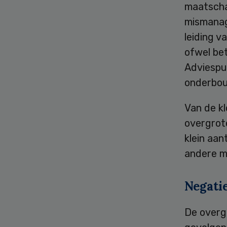
maatschap
mismanag
leiding v
ofwel be
Adviespun
onderbou
Van de k
overgrote
klein aan
andere mi
Negati
De overg