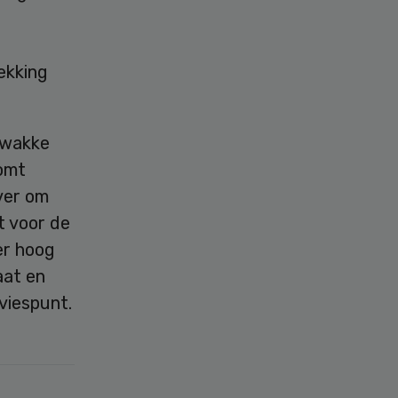
ekking
zwakke
komt
ver om
t voor de
er hoog
aat en
viespunt.