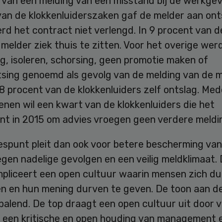
van een melding van een misstand bij de werkgeve
van de klokkenluiderszaken gaf de melder aan ont
erd het contract niet verlengd. In 9 procent van 
elder ziek thuis te zitten. Voor het overige wer
g, isoleren, schorsing, geen promotie maken of
tsing genoemd als gevolg van de melding van de m
8 procent van de klokkenluiders zelf ontslag. Me
nen wil een kwart van de klokkenluiders die het
nt in 2015 om advies vroegen geen verdere meldi
espunt pleit dan ook voor betere bescherming van
gen nadelige gevolgen en een veilig meldklimaat. 
mpliceert een open cultuur waarin mensen zich du
en en hun mening durven te geven. De toon aan de
epalend. De top draagt een open cultuur uit door 
g een kritische en open houding van management 