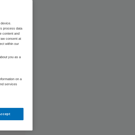
 device.
rs process data
me content and
raw consent at
ect within our
 about you as a
information on a
and services
Accept