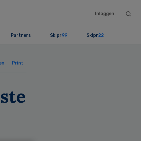
Searc
Inloggen
this
websit
Partners
Skipr
99
Skipr
22
Primary
Sidebar
en
Print
ste