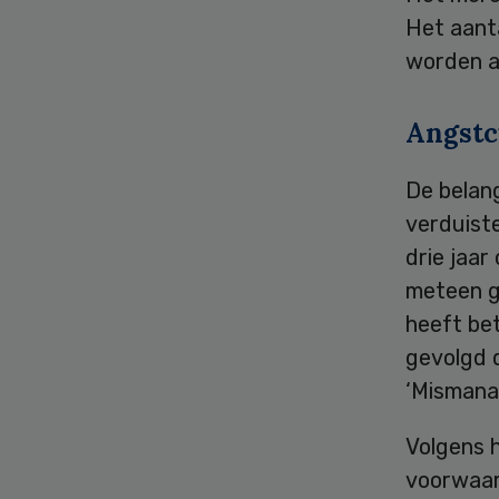
Het aant
worden a
Angstc
De belang
verduiste
drie jaar
meteen g
heeft bet
gevolgd d
‘Mismana
Volgens 
voorwaard