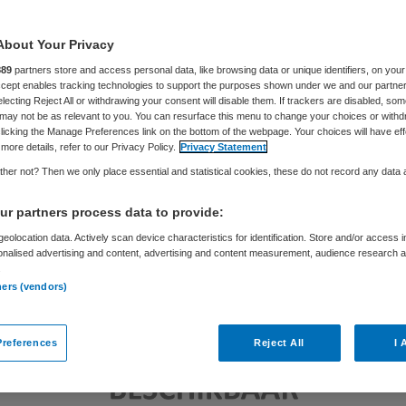
Skipr Redactie
11 april 2016
,
13:23
158 keer gelezen
About Your Privacy
889
partners store and access personal data, like browsing data or unique identifiers, on your
Accept enables tracking technologies to support the purposes shown under we and our partne
electing Reject All or withdrawing your consent will disable them. If trackers are disabled, so
may not be as relevant to you. You can resurface this menu to change your choices or withd
licking the Manage Preferences link on the bottom of the webpage. Your choices will have eff
more details, refer to our Privacy Policy.
Privacy Statement
her not? Then we only place essential and statistical cookies, these do not record any data
r partners process data to provide:
eolocation data. Actively scan device characteristics for identification. Store and/or access 
onalised advertising and content, advertising and content measurement, audience research 
.
ners (vendors)
references
Reject All
I 