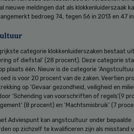
al nieuwe meldingen dat als klokkenluiderszaak k
angemerkt bedroeg 74, tegen 56 in 2013 en 47 in
ultuur
rijkste categorie klokkenluiderszaken bestaat ui
ring of diefstal’ (28 procent). Deze categorie st
 op plaats één. Nieuw is de categorie ‘Angstcultuur
oed is voor 20 procent van de zaken. Veertien pr
rekking op ‘Gevaar gezondheid, veiligheid en milie
oor ‘Schending van voorschriften of regels’(9 pr
gement’ (8 procent) en ‘Machtsmisbruik’ (7 proce
het Adviespunt kan angstcultuur onder bepaalde
en op zichzelf te kwalificeren zijn als misstand 