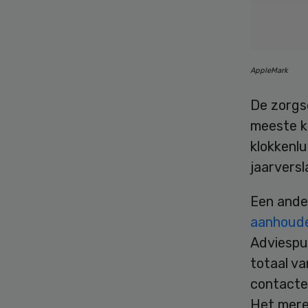
AppleMark
De zorgs
meeste kl
klokkenlu
jaarversl
Een ande
aanhoude
Adviespu
totaal v
contacten
Het mere