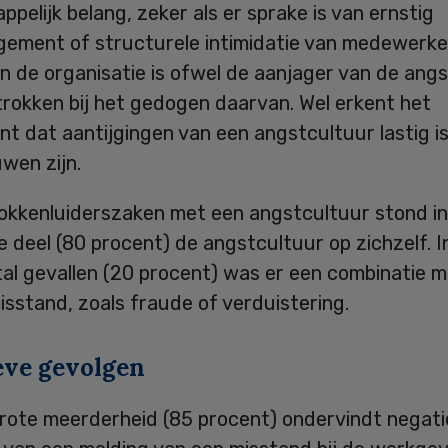
pelijk belang, zeker als er sprake is van ernstig
ement of structurele intimidatie van medewerke
an de organisatie is ofwel de aanjager van de ang
trokken bij het gedogen daarvan. Wel erkent het
t dat aantijgingen van een angstcultuur lastig is
wen zijn.
lokkenluiderszaken met een angstcultuur stond in
 deel (80 procent) de angstcultuur op zichzelf. I
tal gevallen (20 procent) was er een combinatie 
sstand, zoals fraude of verduistering.
eve gevolgen
rote meerderheid (85 procent) ondervindt negat