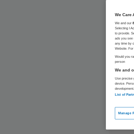
We Care 
We and our
Selecting I 
to provide. S
ads you see 
any time by c
Website. For 
Would you rat
person
We and ou
Use precise g
device. Pers
development
List of Part
Manage P