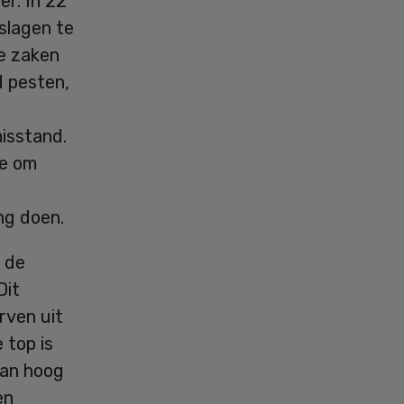
r. In 22
slagen te
de zaken
d pesten,
isstand.
de om
ng doen.
 de
Dit
rven uit
 top is
van hoog
en