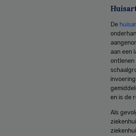
Huisar
De
huisa
onderhan
aangenom
aan een l
ontlenen
schaalgro
invoerin
gemiddel
en is de
Als gevol
ziekenhu
ziekenhu