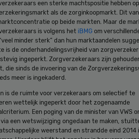
verzekeraars een sterke machtspositie hebben o
erzekeringsmarkt als de zorginkoopmarkt. Dit v
marktconcentratie op beide markten. Maar de ma
verzekeraars is volgens het
iBMG
om verschillend
“veel minder sterk” dan hun marktaandelen sugge
te is de onderhandelingsvrijheid van zorgverzeke
 stevig ingeperkt. Zorgverzekeraars zijn gehoude
t, die sinds de invoering van de Zorgverzekerings
eds meer is ingekaderd.
 is de ruimte voor verzekeraars om selectief te
eren wettelijk ingeperkt door het zogenaamde
alcriterium. Een poging van de minister van VWS 
 via een wetswijziging ongedaan te maken, stuitt
atschappelijke weerstand en strandde eind 2014 