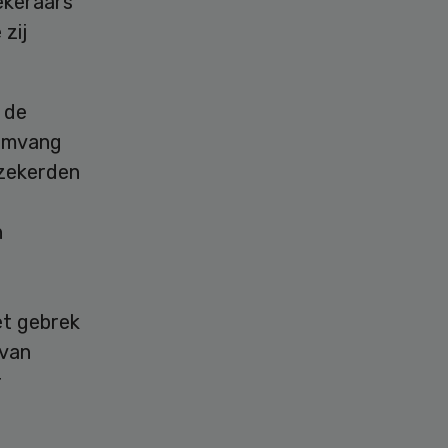
ekeraars
zij
 de
 omvang
rzekerden
n
et gebrek
 van
r