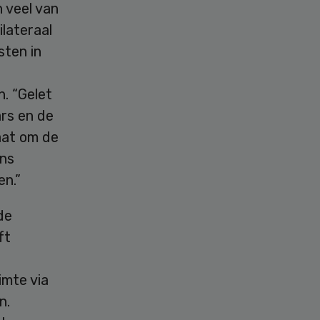
 veel van
lateraal
sten in
. “Gelet
rs en de
aat om de
ans
en.”
de
ft
imte via
n.