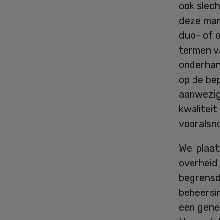
ook slech
deze mar
duo- of o
termen va
onderhan
op de be
aanwezig
kwaliteit
vooralsno
Wel plaat
overheid
begrensd
beheersin
een gener