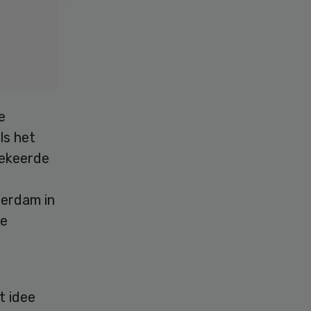
e
ls het
gekeerde
terdam in
de
t idee