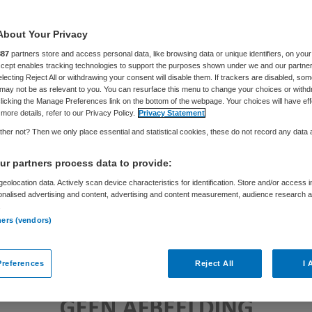
About Your Privacy
Skipr Redactie
30 maart 2016
,
12:28
105 keer gelezen
887
partners store and access personal data, like browsing data or unique identifiers, on your
Accept enables tracking technologies to support the purposes shown under we and our partne
electing Reject All or withdrawing your consent will disable them. If trackers are disabled, so
may not be as relevant to you. You can resurface this menu to change your choices or withd
licking the Manage Preferences link on the bottom of the webpage. Your choices will have eff
more details, refer to our Privacy Policy.
Privacy Statement
her not? Then we only place essential and statistical cookies, these do not record any data
r partners process data to provide:
eolocation data. Actively scan device characteristics for identification. Store and/or access 
onalised advertising and content, advertising and content measurement, audience research 
.
ners (vendors)
references
Reject All
I 