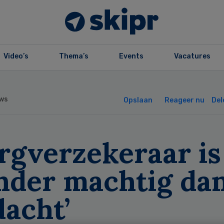
Video’s
Thema’s
Events
Vacatures
ws
Opslaan
Reageer nu
Del
rgverzekeraar is
nder machtig da
acht’