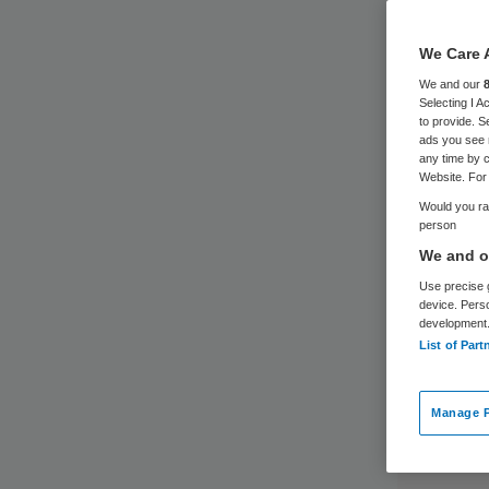
We Care 
We and our
Selecting I 
to provide. S
ads you see 
any time by c
Website. For 
Would you rat
person
We and ou
Use precise g
device. Pers
development
List of Part
Manage P