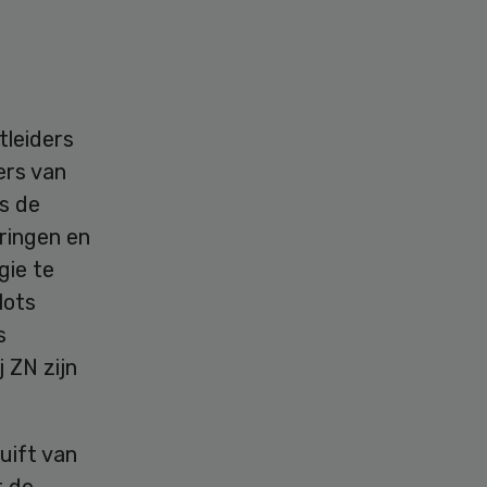
tleiders
ers van
ns de
ringen en
gie te
lots
s
 ZN zijn
uift van
t de