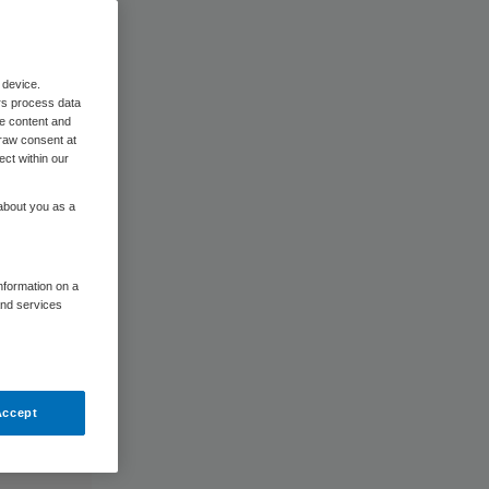
 device.
rs process data
me content and
raw consent at
ect within our
 about you as a
information on a
and services
Accept