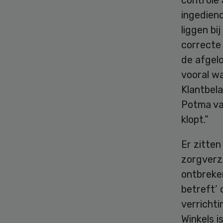
ingediend
liggen bi
correcte 
de afgelo
vooral wa
Klantbela
Potma van
klopt.”
Er zitten
zorgverze
ontbreken
betreft’ 
verricht
Winkels i