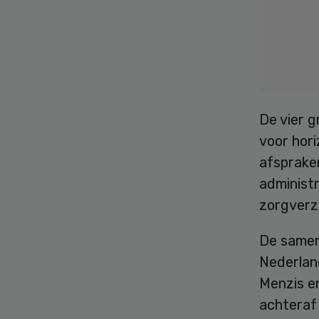
De vier 
voor hori
afsprake
administr
zorgverz
De samen
Nederland
Menzis e
achteraf 