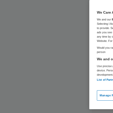
We Care 
We and our
Selecting I 
to provide. S
ads you see 
any time by c
Website. For 
Would you rat
person
We and ou
Use precise g
device. Pers
development
List of Part
Manage P