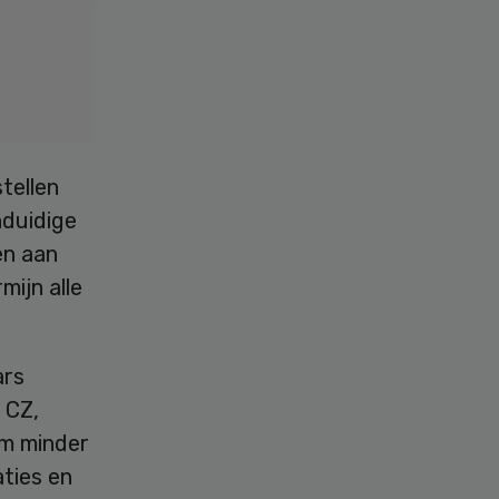
tellen
nduidige
en aan
mijn alle
ars
 CZ,
om minder
aties en