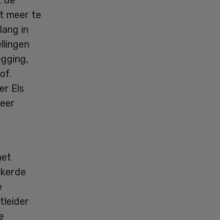
mt meer te
lang in
llingen
egging,
of.
er Els
keer
het
ekerde
e
tleider
e