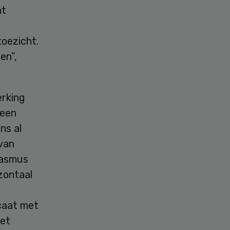
at
toezicht.
en”,
erking
 een
ns al
 van
rasmus
zontaal
icaat met
het