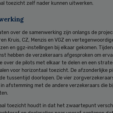
al toezicht zelf nader kunnen uitwerken.
werking
aten over de samenwerking zijn onlangs de projec
eren Kruis, CZ, Menzis en VGZ en vertegenwoordig
zen en ggz-instellingen bij elkaar gekomen. Tijde
mst hebben de verzekeraars afgesproken om erva
e over de pilots met elkaar te delen en een strate
len voor horizontaal toezicht. De afzonderlijke pi
n de tussentijd doorlopen. De vier zorgverzekeraar
in afstemming met de andere verzekeraars die bij
ten.
aal toezicht houdt in dat het zwaartepunt versch
 achteraf op declaraties naar vooraf aantonen da