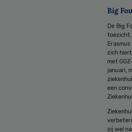
Big Fo
De Big Fo
toezicht
Erasmus M
zich hier
met GGZ-i
januari,
ziekenhui
een conve
Ziekenhu
Ziekenhui
verbetere
zij wel 