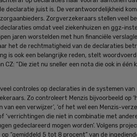
e declaratie juist is. De verantwoordelijkheid ko
j zorgaanbieders. Zorgverzekeraars stellen veel be
declaraties omdat veel ziekenhuizen en ggz-inste
pen jaren worstelden met hun financiële verslagl
ar het de rechtmatigheid van de declaraties betr
ng is ook een belangrijke reden, stelt woordvoerd
 CZ: “Die ziet nu sneller een nota die ook in één 
 veel controles op declaraties in de systemen van
keraars. Zo controleert Menzis bijvoorbeeld op ‘
 van een verwijzer’, ‘of het wel een Menzis-verz
of ‘verrichtingen die niet in combinatie met ander
ingen gedeclareerd mogen worden’. Volgens projec
s op “gemiddeld 5 tot 8 procent” van de ingediend