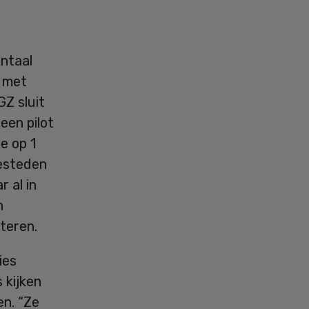
ontaal
n met
GZ sluit
een pilot
e op 1
eesteden
 al in
n
teren.
ies
 kijken
n. “Ze