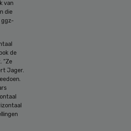
jk van
n die
l ggz-
ntaal
 ook de
. “Ze
rt Jager.
meedoen.
ars
ontaal
rizontaal
llingen