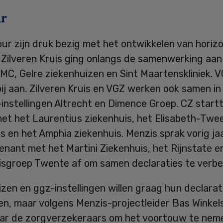
ur
ur zijn druk bezig met het ontwikkelen van horiz
. Zilveren Kruis ging onlangs de samenwerking aa
C, Gelre ziekenhuizen en Sint Maartenskliniek. V
bij aan. Zilveren Kruis en VGZ werken ook samen in 
nstellingen Altrecht en Dimence Groep. CZ startt
 met het Laurentius ziekenhuis, het Elisabeth-Tw
s en het Amphia ziekenhuis. Menzis sprak vorig jaar
nant met het Martini Ziekenhuis, het Rijnstate e
isgroep Twente af om samen declaraties te verbe
zen en ggz-instellingen willen graag hun declarat
n, maar volgens Menzis-projectleider Bas Winkels
naar de zorgverzekeraars om het voortouw te neme