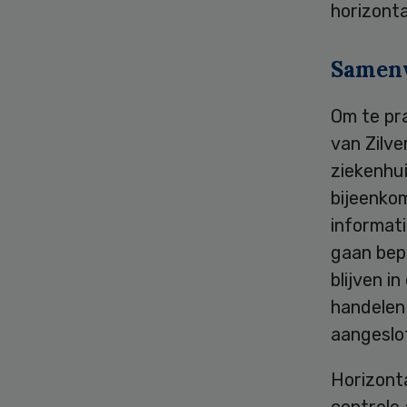
horizonta
Samen
Om te pr
van Zilv
ziekenhui
bijeenko
informati
gaan bepa
blijven i
handelen 
aangeslo
Horizont
controle