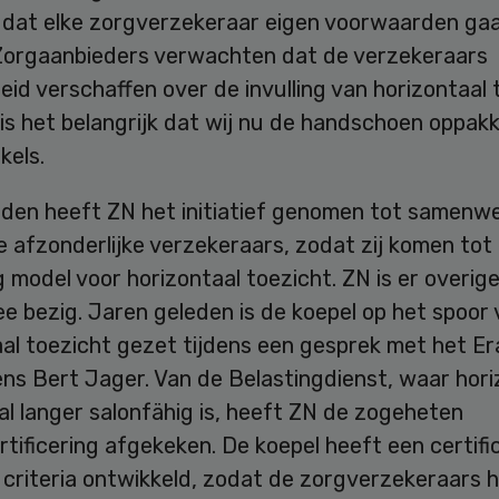
g dat elke zorgverzekeraar eigen voorwaarden ga
” Zorgaanbieders verwachten dat de verzekeraars
heid verschaffen over de invulling van horizontaal 
s het belangrijk dat wij nu de handschoen oppakk
kels.
eden heeft ZN het initiatief genomen tot samenw
 afzonderlijke verzekeraars, zodat zij komen tot
 model voor horizontaal toezicht. ZN is er overige
e bezig. Jaren geleden is de koepel op het spoor
aal toezicht gezet tijdens een gesprek met het E
ns Bert Jager. Van de Belastingdienst, waar hori
al langer salonfähig is, heeft ZN de zogeheten
tificering afgekeken. De koepel heeft een certif
 criteria ontwikkeld, zodat de zorgverzekeraars 