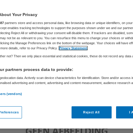
About Your Privacy
Skipr Redactie
11 december 2015
,
14:59
163 keer gelezen
887
partners store and access personal data, like browsing data or unique identifiers, on your
Accept enables tracking technologies to support the purposes shown under we and our partne
electing Reject All or withdrawing your consent will disable them. If trackers are disabled, so
may not be as relevant to you. You can resurface this menu to change your choices or withd
licking the Manage Preferences link on the bottom of the webpage. Your choices will have eff
more details, refer to our Privacy Policy.
Privacy Statement
her not? Then we only place essential and statistical cookies, these do not record any data
r partners process data to provide:
eolocation data. Actively scan device characteristics for identification. Store and/or access 
onalised advertising and content, advertising and content measurement, audience research 
.
ners (vendors)
references
Reject All
I 