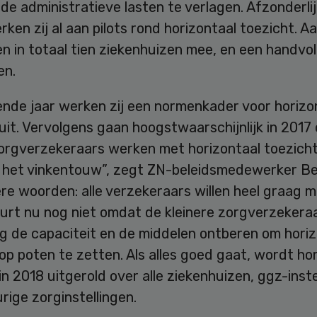
e administratieve lasten te verlagen. Afzonderli
rken zij al aan pilots rond horizontaal toezicht. Aa
en in totaal tien ziekenhuizen mee, en een handvo
en.
nde jaar werken zij een normenkader voor horizo
uit. Vervolgens gaan hoogstwaarschijnlijk in 2017
orgverzekeraars werken met horizontaal toezicht
p het vinkentouw”, zegt ZN-beleidsmedewerker Be
re woorden: alle verzekeraars willen heel graag 
urt nu nog niet omdat de kleinere zorgverzekera
g de capaciteit en de middelen ontberen om horiz
op poten te zetten. Als alles goed gaat, wordt ho
in 2018 uitgerold over alle ziekenhuizen, ggz-inste
rige zorginstellingen.