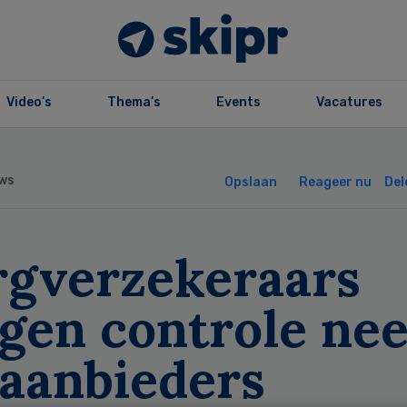
Video’s
Thema’s
Events
Vacatures
ws
Opslaan
Reageer nu
Del
rgverzekeraars
ggen controle ne
 aanbieders