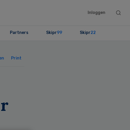
Searc
Inloggen
this
websit
Partners
Skipr
99
Skipr
22
Primary
Sidebar
en
Print
er