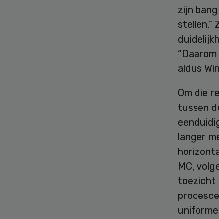
zijn ban
stellen.
duidelijk
“Daarom i
aldus Win
Om die r
tussen de
eenduidig
langer me
horizont
MC, volge
toezicht 
procescer
uniforme