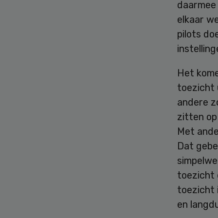
daarmee d
elkaar we
pilots do
instelling
Het kome
toezicht 
andere z
zitten o
Met ande
Dat gebe
simpelwe
toezicht 
toezicht 
en langdu