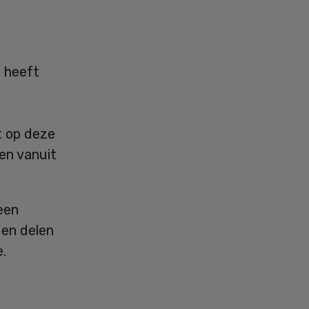
, heeft
t op deze
gen vanuit
een
gen delen
.