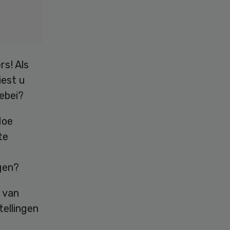
rs! Als
iest u
lebei?
Hoe
te
agen?
n van
tellingen