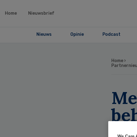
Home
Nieuwsbrief
Nieuws
Opinie
Podcast
Home
›
Partnernie
Mee
be
We Care 