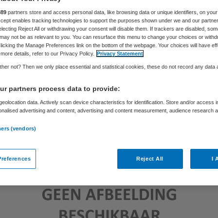
Skipr Redactie
18 april 2012
,
13:11
42 keer gelezen
889
partners store and access personal data, like browsing data or unique identifiers, on your
Accept enables tracking technologies to support the purposes shown under we and our partne
electing Reject All or withdrawing your consent will disable them. If trackers are disabled, so
may not be as relevant to you. You can resurface this menu to change your choices or withd
licking the Manage Preferences link on the bottom of the webpage. Your choices will have eff
more details, refer to our Privacy Policy.
Privacy Statement
her not? Then we only place essential and statistical cookies, these do not record any data
r partners process data to provide:
eolocation data. Actively scan device characteristics for identification. Store and/or access 
onalised advertising and content, advertising and content measurement, audience research 
.
ners (vendors)
references
Reject All
I 