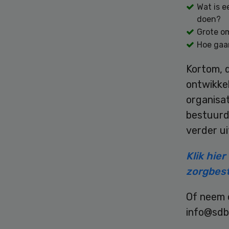
Wat is e
doen?
Grote om
Hoe gaa
Kortom, d
ontwikke
organisat
bestuurd
verder u
Klik hie
zorgbest
Of neem 
info@sdbg