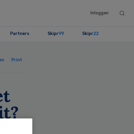
Searc
Inloggen
this
websit
Partners
Skipr
99
Skipr
22
Primary
Sidebar
en
Print
et
it?