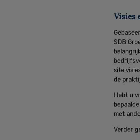
Visies
Gebaseerd
SDB Groep
belangrij
bedrijfsv
site visi
de praktij
Hebt u v
bepaalde
met ande
Verder g