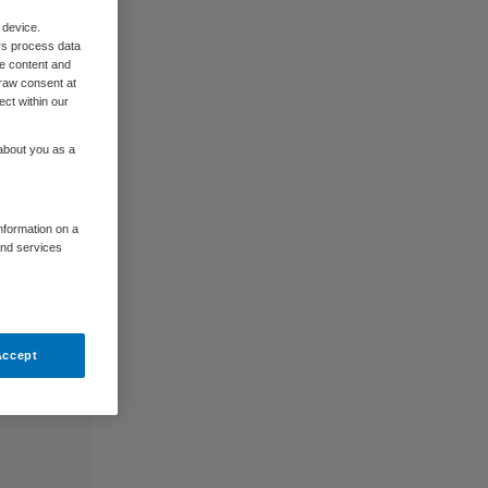
 device.
rs process data
me content and
raw consent at
ect within our
 about you as a
information on a
and services
Accept