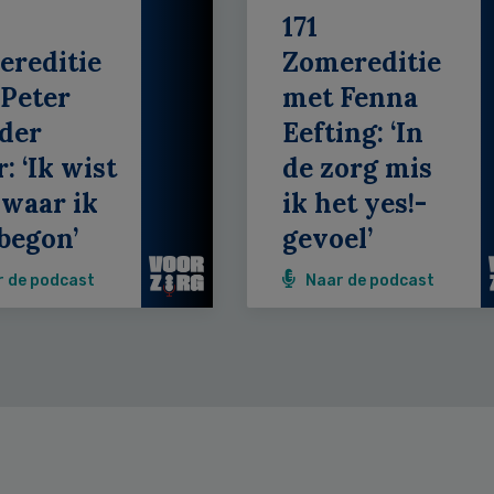
171
ereditie
Zomereditie
Peter
met Fenna
der
Eefting: ‘In
: ‘Ik wist
de zorg mis
 waar ik
ik het yes!-
begon’
gevoel’
r de podcast
Naar de podcast