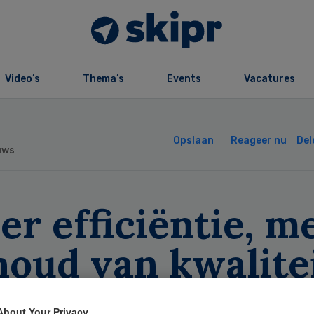
Video’s
Thema’s
Events
Vacatures
Opslaan
Reageer nu
Del
uws
r efficiëntie, m
houd van kwalite
About Your Privacy