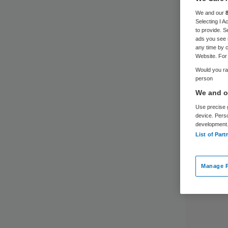
We and our
Selecting I 
to provide. S
ads you see 
any time by c
Website. For 
Would you rat
person
We and ou
Use precise g
device. Pers
development
List of Part
Manage P