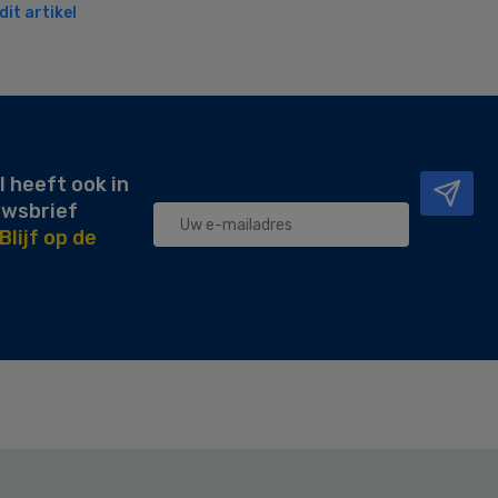
it artikel
l heeft ook in
uwsbrief
Blijf op de