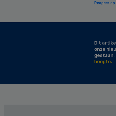
Reageer op d
Secondary
Sidebar
Dit artike
onze nie
gestaan.
hoogte.