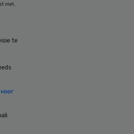
t niet,
isie te
eeds
 voor
il: