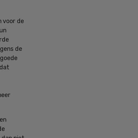
m voor de
hun
rde
lgens de
 goede
mdat
meer
een
de
 dan niet