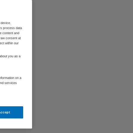
 device.
rs process data
me content and
raw consent at
ect within our
 about you as a
information on a
and services
Accept