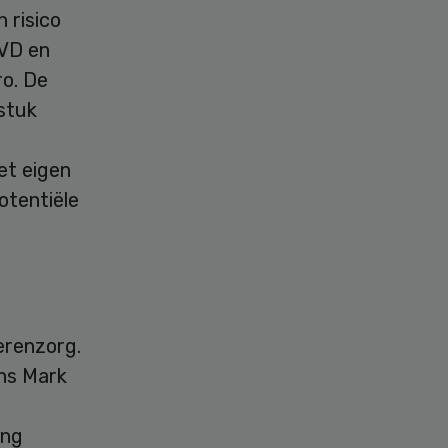
n risico
VVD en
ro. De
 stuk
et eigen
otentiële
derenzorg.
ens Mark
ing