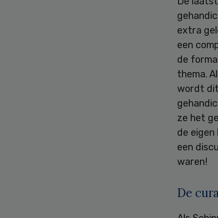
De laats
gehandica
extra gel
een comp
de format
thema. Al
wordt dit
gehandic
ze het g
de eigen
een disc
waren!
De cura
Als Schip