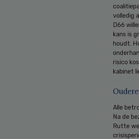
coalitiep
volledig 
D66 will
kans is g
houdt. Ho
onderhand
risico ko
kabinet l
Oudere
Alle betr
Na de bez
Rutte wee
crisisper