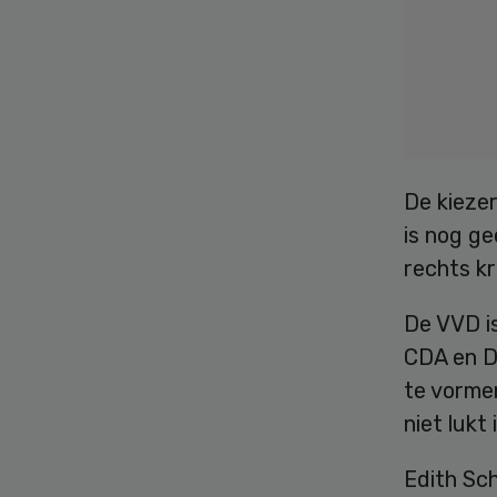
De kiezer
is nog ge
rechts kr
De VVD is
CDA en D
te vorme
niet lukt
Edith Sch