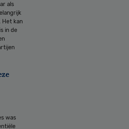
ar als
elangrijk
. Het kan
s in de
en
rtijen
eze
es was
ntiële