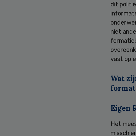
dit polit
informate
onderwer
niet ande
formatieb
overeenk
vast op ee
Wat zij
format
Eigen R
Het mees
misschien