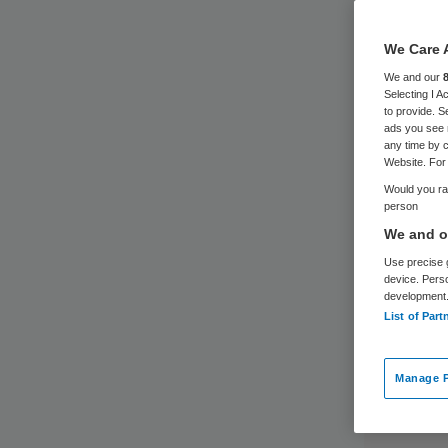
We Care 
We and our
Selecting I 
to provide. S
ads you see 
any time by c
Website. For 
Would you rat
person
We and ou
Use precise g
device. Pers
development
List of Part
Manage P