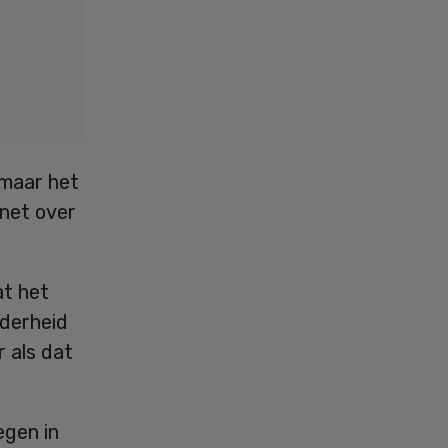
 maar het
inet over
at het
rderheid
 als dat
egen in