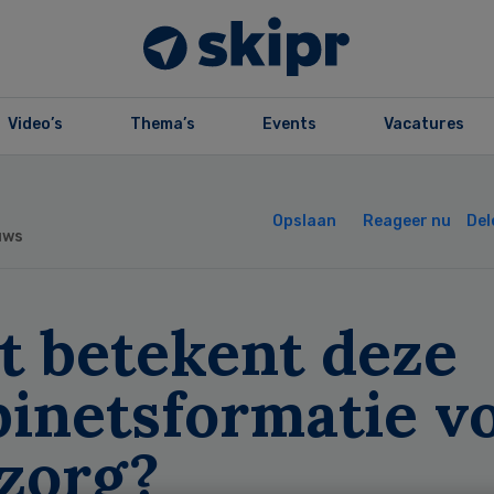
Video’s
Thema’s
Events
Vacatures
Opslaan
Reageer nu
Del
uws
t betekent deze
binetsformatie v
 zorg?