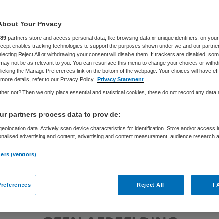
About Your Privacy
Skipr Redactie
29 maart 2017
,
08:47
56 keer gelezen
889
partners store and access personal data, like browsing data or unique identifiers, on your
Accept enables tracking technologies to support the purposes shown under we and our partne
electing Reject All or withdrawing your consent will disable them. If trackers are disabled, so
may not be as relevant to you. You can resurface this menu to change your choices or withd
licking the Manage Preferences link on the bottom of the webpage. Your choices will have eff
more details, refer to our Privacy Policy.
Privacy Statement
her not? Then we only place essential and statistical cookies, these do not record any data
r partners process data to provide:
eolocation data. Actively scan device characteristics for identification. Store and/or access 
onalised advertising and content, advertising and content measurement, audience research 
.
ners (vendors)
references
Reject All
I 