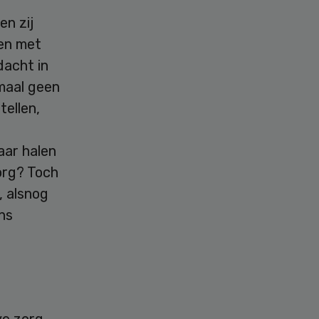
en zij
ten met
dacht in
maal geen
tellen,
aar halen
org? Toch
, alsnog
ns
ve zorg