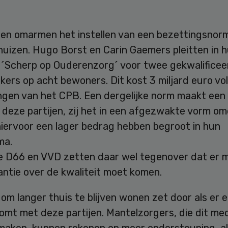
ijen omarmen het instellen van een bezettingsnor
huizen. Hugo Borst en Carin Gaemers pleitten in 
 ´Scherp op Ouderenzorg´ voor twee gekwalificee
ers op acht bewoners. Dit kost 3 miljard euro vo
ngen van het CPB. Een dergelijke norm maakt een
 deze partijen, zij het in een afgezwakte vorm o
hiervoor een lager bedrag hebben begroot in hun
ma.
 D66 en VVD zetten daar wel tegenover dat er 
antie over de kwaliteit moet komen.
om langer thuis te blijven wonen zet door als er 
omt met deze partijen. Mantelzorgers, die dit me
 maken, kunnen rekenen op meer ondersteuning, al