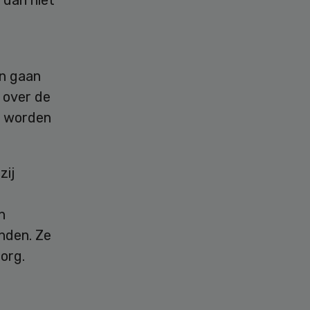
en gaan
 over de
l worden
zij
n
nden. Ze
org.