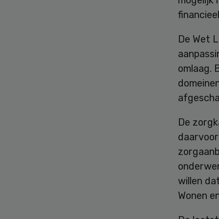
financieel
De Wet L
aanpassi
omlaag. B
domeinen 
afgescha
De zorgka
daarvoor
zorgaanb
onderwer
willen da
Wonen en 