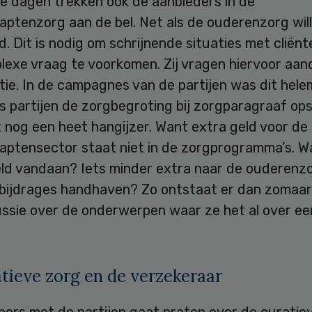
te dagen trekken ook de aanbieders in de
ptenzorg aan de bel. Net als de ouderenzorg will
d. Dit is nodig om schrijnende situaties met cliën
lexe vraag te voorkomen. Zij vragen hiervoor aan
ie. In de campagnes van de partijen was dit hele
s partijen de zorgbegroting bij zorgparagraaf ops
 nog een heet hangijzer. Want extra geld voor de
aptensector staat niet in de zorgprogramma’s. W
eld vandaan? Iets minder extra naar de ouderenz
 bijdrages handhaven? Zo ontstaat er dan zomaar
ussie over de onderwerpen waar ze het al over ee
tieve zorg en de verzekeraar
pers met de partijen gaat praten over de curatie