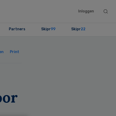
Searc
Inloggen
this
websit
Partners
Skipr
99
Skipr
22
Primary
Sidebar
en
Print
oor