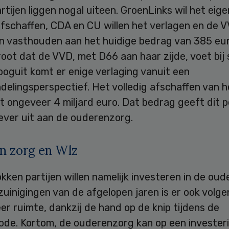
artijen liggen nogal uiteen. GroenLinks wil het eige
afschaffen, CDA en CU willen het verlagen en de 
en vasthouden aan het huidige bedrag van 385 eu
root dat de VVD, met D66 aan haar zijde, voet bij
oguit komt er enige verlaging vanuit een
elingsperspectief. Het volledig afschaffen van h
st ongeveer 4 miljard euro. Dat bedrag geeft dit p
iever uit aan de ouderenzorg.
n zorg en Wlz
okken partijen willen namelijk investeren in de ou
uinigingen van de afgelopen jaren is er ook volg
r ruimte, dankzij de hand op de knip tijdens de
iode. Kortom, de ouderenzorg kan op een invester