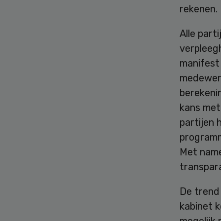
rekenen.
Alle part
verpleeg
manifest
medewerk
berekeni
kans met
partijen 
program
Met name
transpar
De trend 
kabinet k
mogelijk