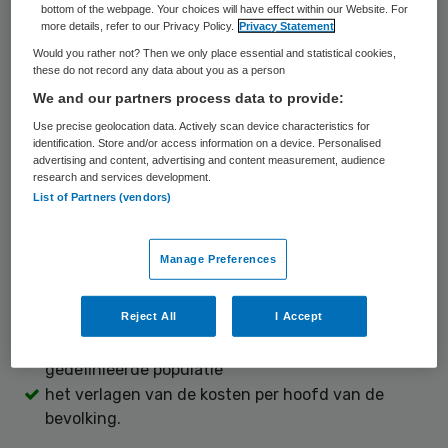
anderhalvelijnszorg, waarbij zeven sprekers
bottom of the webpage. Your choices will have effect within our Website. For
more details, refer to our Privacy Policy.
Privacy Statement
onder leiding van Ruud Koolen de discussie
Would you rather not? Then we only place essential and statistical cookies,
aangaan over Triple Aim in de dagelijkse
these do not record any data about you as a person
We and our partners process data to provide:
praktijk.
Use precise geolocation data. Actively scan device characteristics for
identification. Store and/or access information on a device. Personalised
Bij het innoveren en verbeteren van de zorg
advertising and content, advertising and content measurement, audience
rondom mensen/patiënten komt het begrip
research and services development.
List of Partners (vendors)
Triple Aim steeds vaker om de hoek kijken.
Triple Aim staat voor het gelijktijdig
Manage Preferences
realiseren van drie doelstellingen:
Reject All
I Accept
het verbeteren van de ervaren kwaliteit van zorg
het verbeteren van de gezondheid van een
gedefinieerde populatie
het verlagen van de kosten per hoofd van de
bevolking.