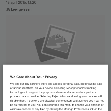
13 april 2016
,
13:20
38 keer gelezen
We Care About Your Privacy
We and our
889
partners store and access personal data, like browsing data
or unique identifiers, on your device. Selecting I Accept enables tracking
technologies to support the purposes shown under we and our partners
process data to provide. Selecting Reject All or withdrawing your consent will
Volg op dinsdag 24 mei a.s. de live
disable them. If trackers are disabled, some content and ads you see may not
be as relevant to you. You can resurface this menu to change your choices or
interactieve web-tv uitzending over
withdraw consent at any time by clicking the Manage Preferences link on the