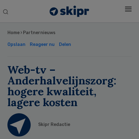
Search
this
Secondary
website
Sidebar
Home
›
Partnernieuws
Opslaan
Reageer nu
Delen
Web-tv –
Anderhalvelijnszorg:
hogere kwaliteit,
lagere kosten
Skipr Redactie