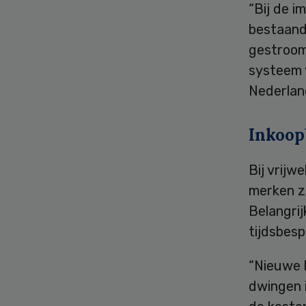
“Bij de 
bestaande
gestroom
systeem 
Nederlan
Inkoop
Bij vrijw
merken z
Belangrij
tijdsbesp
“Nieuwe 
dwingen i