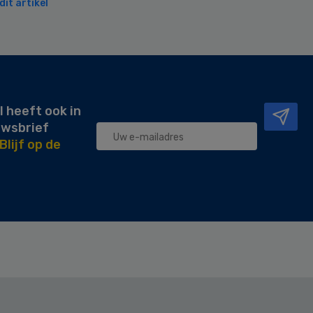
it artikel
l heeft ook in
uwsbrief
Blijf op de