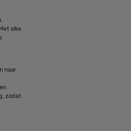
n
“Met elke
e
n naar
gen
g, zodat