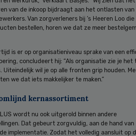
 en werkdruk,” verklaart Basjes. “Wij zien dat het
en van de inkoop bijdraagt aan het ontlasten van
erkers. Van zorgverleners bij ’s Heeren Loo die 
ucten bestellen, horen we dat ze meer bestelge
rtijd is er op organisatieniveau sprake van een eff
oering, concludeert hij: “Als organisatie zie je het 
s. Uiteindelijk wil je op alle fronten grip houden. 
en we dat iets makkelijker te maken.”
omlijnd kernassortiment
US wordt nu ook uitgerold binnen andere
llingen. Dat gebeurt zorgvuldig, aan de hand van
e implementatie. Zodat het volledig aansluit op 