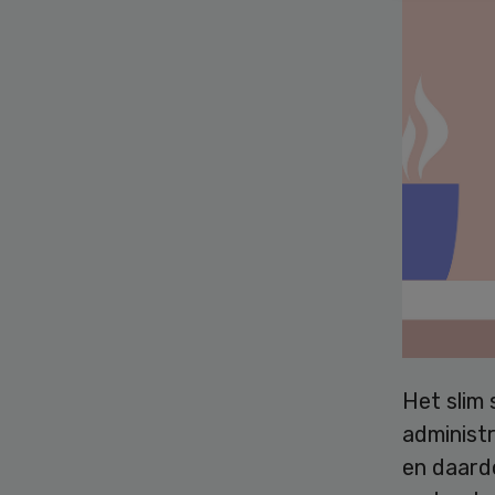
Het slim 
administ
en daardo