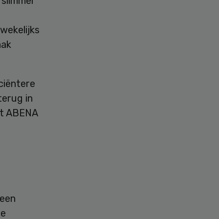
 slimmer
wekelijks
mak
iciëntere
terug in
Met ABENA
 een
de