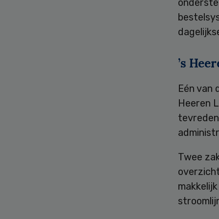
onderste
bestelsy
dagelijks
’s Hee
Eén van d
Heeren L
tevreden
administr
Twee zake
overzich
makkelijk
stroomlij