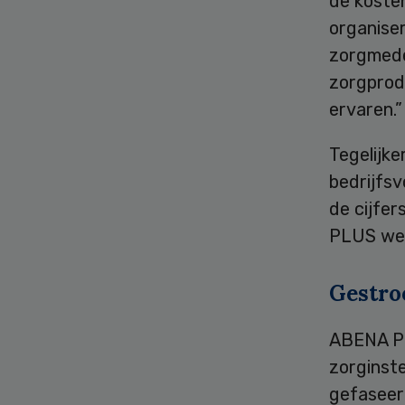
de kosten
organiser
zorgmedew
zorgprod
ervaren.”
Tegelijke
bedrijfsv
de cijfer
PLUS wet
Gestro
ABENA PL
zorginste
gefaseerd