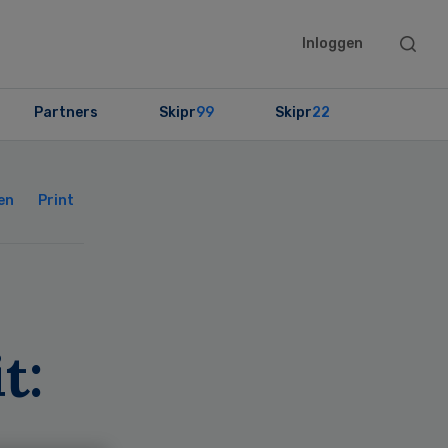
Searc
Inloggen
this
websit
Partners
Skipr
99
Skipr
22
Primary
Sidebar
en
Print
t: