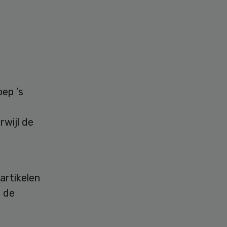
oep ’s
wijl de
artikelen
s de
.