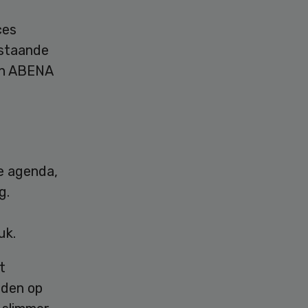
ces
estaande
van ABENA
de agenda,
g.
uk.
t
uden op