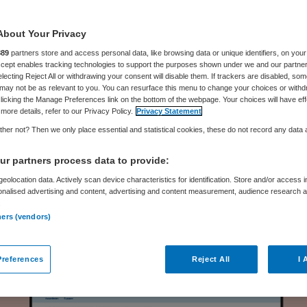
roomlijnen
About Your Privacy
889
partners store and access personal data, like browsing data or unique identifiers, on your
Accept enables tracking technologies to support the purposes shown under we and our partne
electing Reject All or withdrawing your consent will disable them. If trackers are disabled, so
may not be as relevant to you. You can resurface this menu to change your choices or withd
ABENA
16 juni 2025
,
07:05
992 keer gelezen
licking the Manage Preferences link on the bottom of the webpage. Your choices will have eff
more details, refer to our Privacy Policy.
Privacy Statement
her not? Then we only place essential and statistical cookies, these do not record any data
e kosten, personeelstekorten en een groeiende zo
p de zorg is groter dan ooit. Aan welke knoppen ku
r partners process data to provide:
uurder dan nog draaien, zonder cliënten of med
eolocation data. Actively scan device characteristics for identification. Store and/or access 
onalised advertising and content, advertising and content measurement, audience research 
e doen? Het inkoopbeleid, weet directeur Rob Bas
.
ners (vendors)
rancier ABENA.
references
Reject All
I 