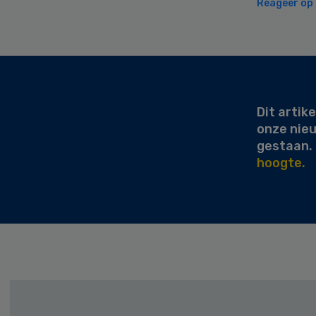
Reageer op d
Secondary
Sidebar
Dit artike
onze nie
gestaan.
hoogte.