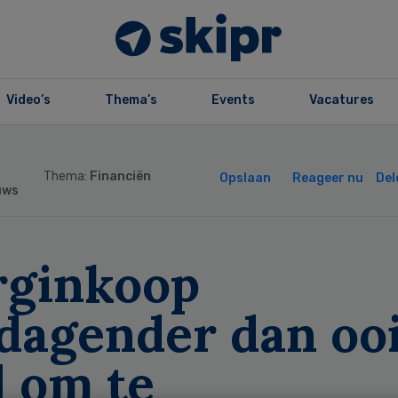
Video’s
Thema’s
Events
Vacatures
Thema:
Financiën
Opslaan
Reageer nu
Del
uws
rginkoop
dagender dan ooi
d om te