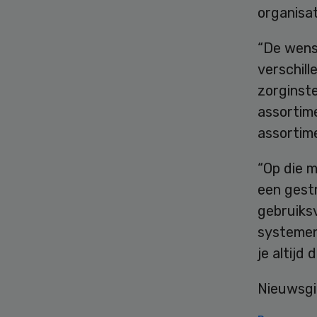
organisa
“De wens
verschill
zorginste
assortime
assortim
“Op die m
een gestr
gebruiksv
systemen
je altijd
Nieuwsgi