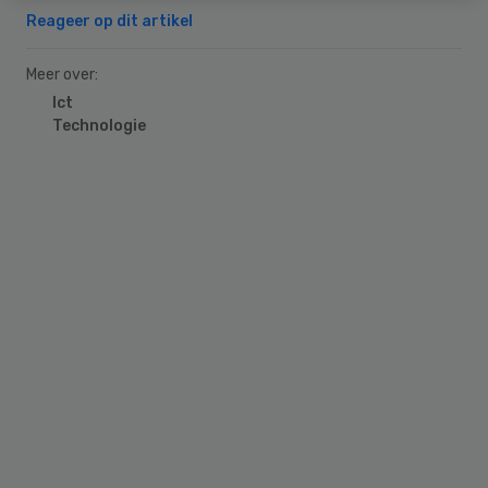
Reageer op dit artikel
Meer over:
Ict
Technologie
Primary
Sidebar