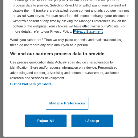
process data to provide. Selecting Reject All or withdrawing your consent will
Er wordt te gemakkelijk gedacht
disable them. If trackers are disabled, some content and ads you see may not
be as relevant to you. You can resurface this menu to change your choices or
over AI in de gezondheidszorg. Dat
withdraw consent at any time by clicking the Manage Preferences link on the
bottom of the webpage. Your choices will have effect within our Website. For
zegt Wouter Kroese, ceo van de
more details, refer to our Privacy Policy.
Privacy Statement
Nederlandse AI-onderneming Pacmed, in de
Would you rather not? Then we only place essential and statistical cookies,
these do not record any data about you as a person
podcast Voorzorg. Hij is blij dat minister
We and our partners process data to provide:
Fleur Agema voorstander is van AI, maar
Use precise geolocation data. Actively scan device characteristics for
weet uit eigen ervaring hoe lastig het is om
identification. Store and/or access information on a device. Personalised
advertising and content, advertising and content measurement, audience
in Nederland succesvolle toepassingen op
research and services development.
te schalen.
List of Partners (vendors)
Manage Preferences
118 Pacmed-ceo Wouter Kroese
over AI opschalen in de zorg
Reject All
I Accept