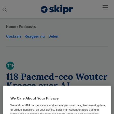
Search
this
Secondary
website
Sidebar
Home
›
Podcasts
Opslaan
Reageer nu
Delen
118
118 Pacmed-ceo Wouter
Kroese over AI
opschalen in de zorg
We Care About Your Privacy
We and our
889
partners store and access personal data, like browsing data
Sytse Wilman
or unique identifiers, on your device. Selecting I Accept enables tracking
technologies to support the purposes shown under we and our partners