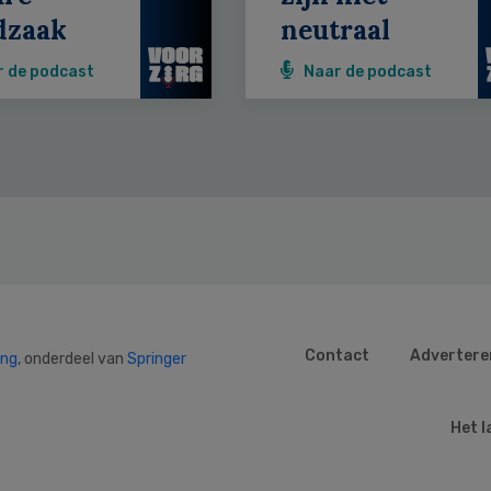
dzaak
neutraal
r de podcast
Naar de podcast
Contact
Advertere
ing
, onderdeel van
Springer
Het l