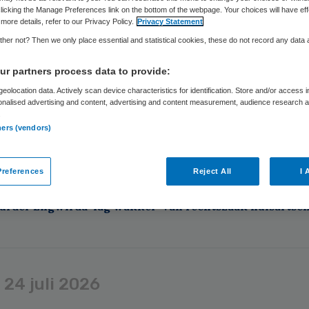
weede jaar op rij heeft de langdurige zorg meer dan genoeg
licking the Manage Preferences link on the bottom of the webpage. Your choices will have eff
e Nederlandse Zorgautoriteit (NZa). Er is 41,1 miljard euro 
more details, refer to our Privacy Policy.
Privacy Statement
t langdurige zorg (Wlz) in 2026 . De NZa verwacht dat de l
her not? Then we only place essential and statistical cookies, these do not record any data
n de 145 miljoen en 234 miljoen euro onder budget uitkomt.
r partners process data to provide:
eolocation data. Actively scan device characteristics for identification. Store and/or access 
onalised advertising and content, advertising and content measurement, audience research 
.
ners (vendors)
ag
4 augustus 2026
references
Reject All
I 
urder Engwirda ‘lag wakker’ van rechtszaak huisartse
g
24 juli 2026