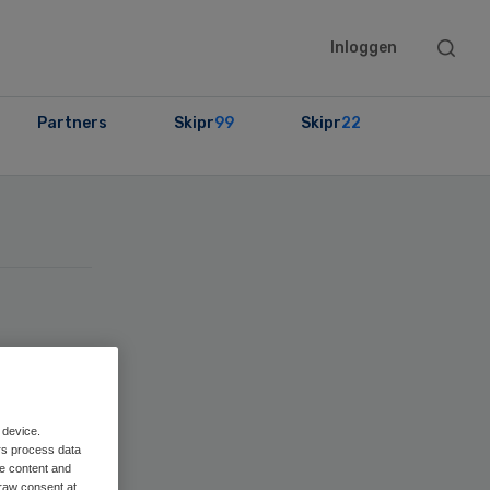
Searc
Inloggen
this
websit
Partners
Skipr
99
Skipr
22
 device.
rs process data
me content and
raw consent at