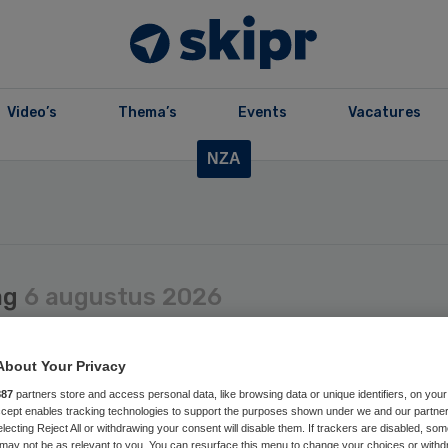
Video’s
Thema’s
Events
Vacatures
NZA
ag
6 augustus 2026
 Langdurige zorg houdt
About Your Privacy
 geld over
887
partners store and access personal data, like browsing data or unique identifiers, on your
Accept enables tracking technologies to support the purposes shown under we and our partne
electing Reject All or withdrawing your consent will disable them. If trackers are disabled, so
may not be as relevant to you. You can resurface this menu to change your choices or withd