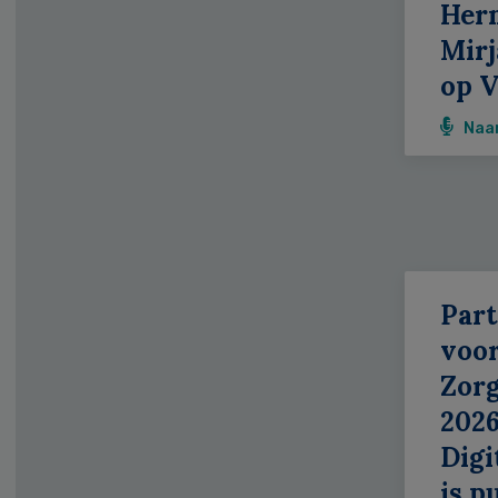
Her
Mirj
op 
Naa
Part
voor
Zor
2026
Digi
is p