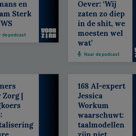
mans en
Oever: ‘Wij
am Sterk
zaten zo diep
VWS
in de shit, we
moesten wel
r de podcast
wat’
Naar de podcast
ners
168 AI-expert
 Zorg |
Jessica
gkoers
Workum
:
waarschuwt:
talisering
taalmodellen
ure
zijn niet