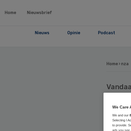
Home
Nieuwsbrief
Nieuws
Opinie
Podcast
Home
› nza
Vanda
NZa:
We Care 
weer
We and our
Selecting I 
to provide. S
ads you see 