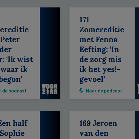
171
ereditie
Zomereditie
Peter
met Fenna
der
Eefting: ‘In
: ‘Ik wist
de zorg mis
 waar ik
ik het yes!-
begon’
gevoel’
r de podcast
Naar de podcast
Een half
169 Jeroen
 Sophie
van den