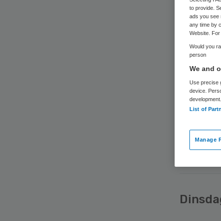
to provide. S
ads you see 
Zonder plan
any time by c
Website. For 
uit het ni
Would you rat
Lees meer
person
We and ou
Use precise g
device. Pers
development
List of Part
Dinsd
Manage P
RVS: Mens
Dinsd