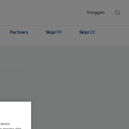
Searc
Inloggen
this
websit
Partners
Skipr
99
Skipr
22
en
 in
 device.
rs process data