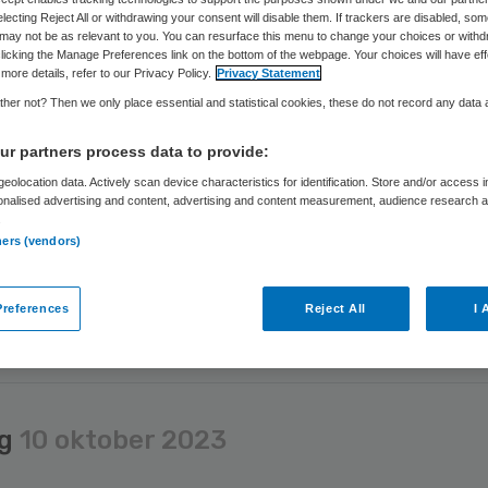
electing Reject All or withdrawing your consent will disable them. If trackers are disabled, so
may not be as relevant to you. You can resurface this menu to change your choices or withd
etaire gezondheid blijft de zorg dweilen met de kraan open.
licking the Manage Preferences link on the bottom of the webpage. Your choices will have eff
more details, refer to our Privacy Policy.
Privacy Statement
euwe RVS-advies Te heet onder onze voeten.
her not? Then we only place essential and statistical cookies, these do not record any data
r partners process data to provide:
eolocation data. Actively scan device characteristics for identification. Store and/or access 
onalised advertising and content, advertising and content measurement, audience research 
.
ners (vendors)
ag
15 april 2025
references
Reject All
I 
en steeds eerder ziek, begrens de diagnose-expansie
ag
10 oktober 2023