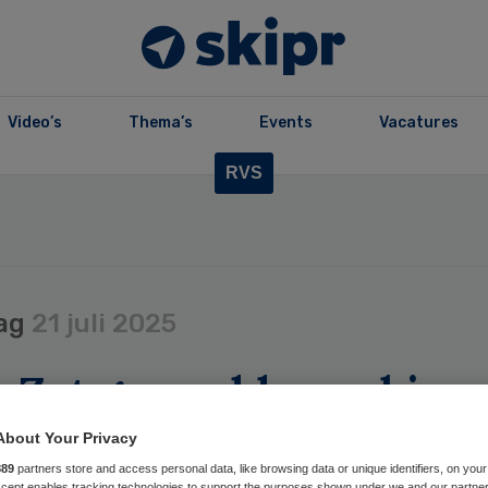
Video’s
Thema’s
Events
Vacatures
RVS
ag
21 juli 2025
 Zet gezond leven binn
etaire grenzen centraal
About Your Privacy
id
889
partners store and access personal data, like browsing data or unique identifiers, on your
Accept enables tracking technologies to support the purposes shown under we and our partne