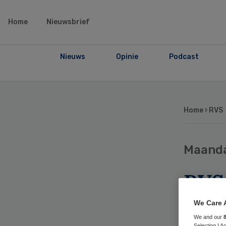
Home
Nieuwsbrief
Nieuws
Opinie
Podcast
Home
› RVS
Maand
RVS:
plan
We Care 
bele
We and our
Selecting I 