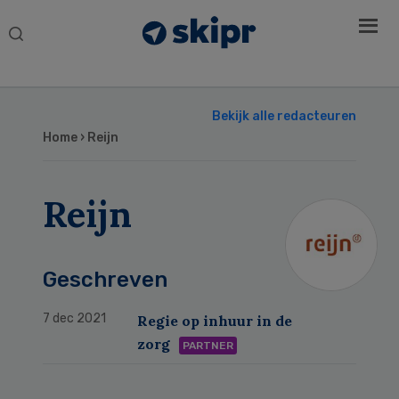
Search
this
website
Bekijk alle redacteuren
Home
› Reijn
Reijn
Geschreven
7 dec 2021
Regie op inhuur in de
zorg
PARTNER