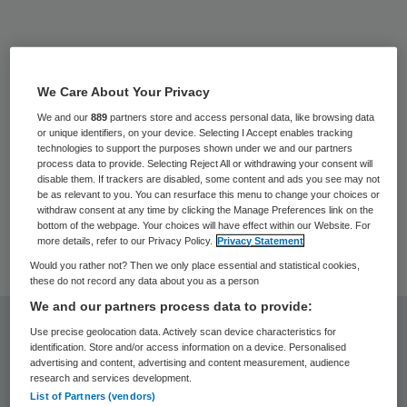
Primary
Sidebar
We Care About Your Privacy
We and our
889
partners store and access personal data, like browsing data
or unique identifiers, on your device. Selecting I Accept enables tracking
technologies to support the purposes shown under we and our partners
process data to provide. Selecting Reject All or withdrawing your consent will
disable them. If trackers are disabled, some content and ads you see may not
be as relevant to you. You can resurface this menu to change your choices or
withdraw consent at any time by clicking the Manage Preferences link on the
bottom of the webpage. Your choices will have effect within our Website. For
more details, refer to our Privacy Policy.
Privacy Statement
Would you rather not? Then we only place essential and statistical cookies,
these do not record any data about you as a person
We and our partners process data to provide:
Use precise geolocation data. Actively scan device characteristics for
identification. Store and/or access information on a device. Personalised
Gerelateerd nieuws
advertising and content, advertising and content measurement, audience
research and services development.
List of Partners (vendors)
Vertrek uit de zorg ligt zelden aan
7 aug 2026