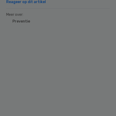
Reageer op dit artikel
Meer over:
Preventie
Primary
Sidebar