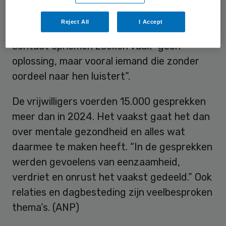
eenzaamheid neemt toe en polarisatie
groeit”, voegt directeur-bestuurder
Reject All
I Accept
Richard Coonen eraan toe. Mensen die
contact opnemen zoeken vaak “geen
oplossing, maar vooral iemand die zonder
oordeel naar hen luistert”.
De vrijwilligers voerden 15.000 gesprekken
meer dan in 2024. Het vaakst gaat het dan
over mentale gezondheid en alles wat
daarmee te maken heeft. “In de gesprekken
werden gevoelens van eenzaamheid,
verdriet en onrust het vaakst gedeeld.” Ook
relaties en dagbesteding zijn veelbesproken
thema’s. (ANP)