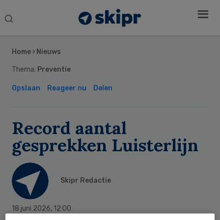
Search
this
Secondary
website
Sidebar
Home
›
Nieuws
Thema:
Preventie
Opslaan
Reageer nu
Delen
Record aantal
gesprekken Luisterlijn
Skipr Redactie
18 juni 2026
,
12:00