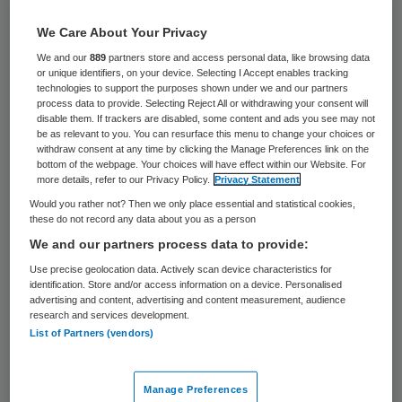
617 keer gelezen
We Care About Your Privacy
Een recordaantal mensen heeft vorig jaar
We and our
889
partners store and access personal data, like browsing data
gebeld, gechat of gemaild met de
or unique identifiers, on your device. Selecting I Accept enables tracking
technologies to support the purposes shown under we and our partners
Luisterlijn, waar vrijwilligers een luisterend
process data to provide. Selecting Reject All or withdrawing your consent will
disable them. If trackers are disabled, some content and ads you see may not
oor bieden. In totaal voerden de vrijwilligers
be as relevant to you. You can resurface this menu to change your choices or
331.861 gesprekken, meldt de organisatie
withdraw consent at any time by clicking the Manage Preferences link on the
bottom of the webpage. Your choices will have effect within our Website. For
achter de lijn in het jaarverslag over 2025.
more details, refer to our Privacy Policy.
Privacy Statement
Dat was het hoogste aantal in het bestaan
Would you rather not? Then we only place essential and statistical cookies,
these do not record any data about you as a person
van de lijn, die in 1958 werd opgericht.
We and our partners process data to provide:
Use precise geolocation data. Actively scan device characteristics for
identification. Store and/or access information on a device. Personalised
“Veel mensen geven aan zich niet gehoord
advertising and content, advertising and content measurement, audience
research and services development.
te voelen, of niemand in hun omgeving te
List of Partners (vendors)
hebben om hun verhaal te delen”, verklaart
de organisatie. “De samenleving verhardt,
Manage Preferences