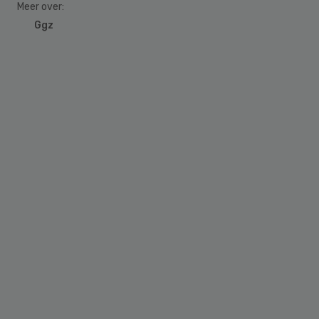
Meer over:
Ggz
Primary
Sidebar