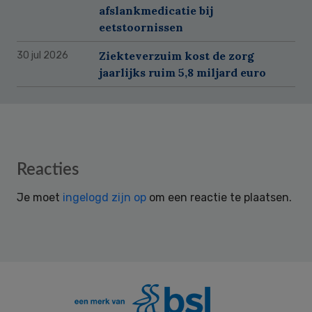
afslankmedicatie bij
eetstoornissen
Ziekteverzuim kost de zorg
30 jul 2026
jaarlijks ruim 5,8 miljard euro
Reader
Reacties
Interactions
Je moet
ingelogd zijn op
om een reactie te plaatsen.