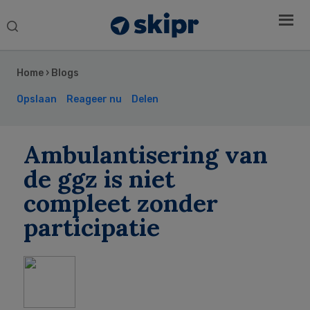
Search
this
Secondary
website
Sidebar
Home
›
Blogs
Opslaan
Reageer nu
Delen
Ambulantisering van
de ggz is niet
compleet zonder
participatie