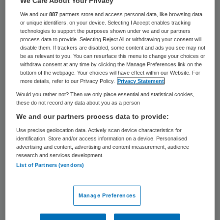
We Care About Your Privacy
We and our
887
partners store and access personal data, like browsing data
Ik leerde Sjaak kennen in de bus vanuit
or unique identifiers, on your device. Selecting I Accept enables tracking
technologies to support the purposes shown under we and our partners
Warnsveld op weg naar de Mont Ventoux. In
process data to provide. Selecting Reject All or withdrawing your consent will
disable them. If trackers are disabled, some content and ads you see may not
de bus vertelde hij zijn verhaal. Over zijn
be as relevant to you. You can resurface this menu to change your choices or
herstel. Hoe hij twee jaar geleden, na
withdraw consent at any time by clicking the Manage Preferences link on the
bottom of the webpage. Your choices will have effect within our Website. For
talloze langdurige klinische behandelingen,
more details, refer to our Privacy Policy.
Privacy Statement
een nieuw leven begon in zijn eigen huis in
Would you rather not? Then we only place essential and statistical cookies,
these do not record any data about you as a person
een gewone straat tussen gewone mensen.
We and our partners process data to provide:
Use precise geolocation data. Actively scan device characteristics for
Ambulantisering en herstel
identification. Store and/or access information on a device. Personalised
advertising and content, advertising and content measurement, audience
research and services development.
List of Partners (vendors)
Sjaak’s herstel is een succesverhaal van de
ambulantisering in de ggz. Sinds 2014 heeft
de ggz 30 procent van de bedden
Manage Preferences
afgebouwd, met de bedoeling dat mensen