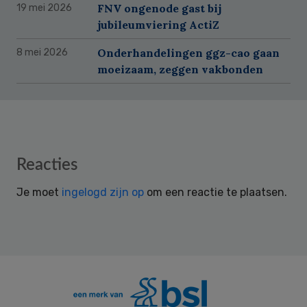
FNV ongenode gast bij
19 mei 2026
jubileumviering ActiZ
Onderhandelingen ggz-cao gaan
8 mei 2026
moeizaam, zeggen vakbonden
Reader
Reacties
Interactions
Je moet
ingelogd zijn op
om een reactie te plaatsen.