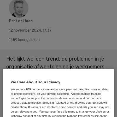
Bert de Haas
12 november 2024
,
17:37
1459 keer gelezen
Het lijkt wel een trend, de problemen in je
organisatie afwentelen op je werknemers.
We zien het bij de apotheken, in de
detailhandel en nu ook in de ouderen- en
We Care About Your Privacy
thuiszorg (vvt).
We and our
889
partners store and access personal data, like browsing data
or unique identifiers, on your device. Selecting I Accept enables tracking
technologies to support the purposes shown under we and our partners
process data to provide. Selecting Reject All or withdrawing your consent will
Tijdens het cao-overleg van vorige week
disable them. If trackers are disabled, some content and ads you see may not
be as relevant to you. You can resurface this menu to change your choices or
boden de werkgevers zo weinig loonruimte
withdraw consent at any time by clicking the Manage Preferences link on the