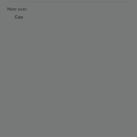
Meer over:
Cao
Primary
Sidebar