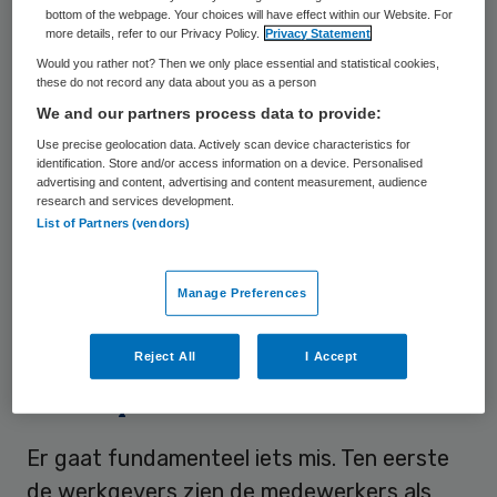
bottom of the webpage. Your choices will have effect within our Website. For
dat een marktconforme loonsverhoging
more details, refer to our Privacy Policy.
Privacy Statement
volstrekt onmogelijk is. En nog erger, ze
Would you rather not? Then we only place essential and statistical cookies,
these do not record any data about you as a person
kwamen met zoveel verschillende
We and our partners process data to provide:
kostenposten op de proppen dat er nog
Use precise geolocation data. Actively scan device characteristics for
ruimte ‘overbleef’ voor een loonsverhoging
identification. Store and/or access information on a device. Personalised
advertising and content, advertising and content measurement, audience
van -13 procent. Dus eigenlijk zouden
research and services development.
List of Partners (vendors)
medewerkers loon moeten inleveren. Voor
de FNV, maar ook andere vakbonden, reden
om het overleg op te schorten. Vrijwel een
Manage Preferences
unicum in deze sector.
Reject All
I Accept
Kostenpost
Er gaat fundamenteel iets mis. Ten eerste
de werkgevers zien de medewerkers als