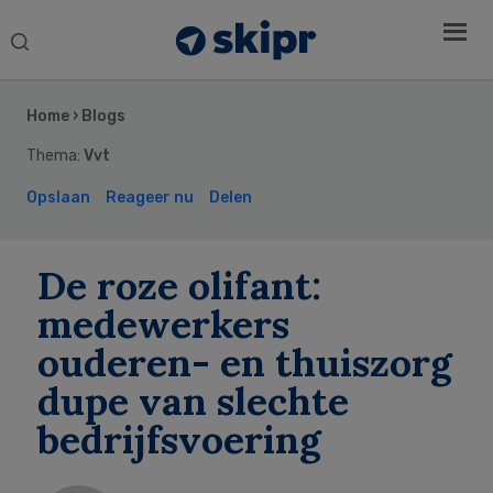
Search
this
Secondary
website
Sidebar
Home
›
Blogs
Thema:
Vvt
Opslaan
Reageer nu
Delen
De roze olifant:
medewerkers
ouderen- en thuiszorg
dupe van slechte
bedrijfsvoering