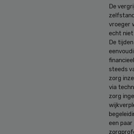
De vergri
zelfstan
vroeger w
echt niet
De tijden
eenvoudi
financiee
steeds v
zorg inz
via tech
zorg ing
wijkverp
begeleid
een paar 
zorgprof