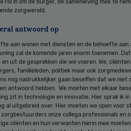
e rol in om de burger, de samenleving mee te nem
ende zorgwereld.
veral antwoord op
fte aan wonen met diensten en de behoefte aan 
uning zal de komende jaren enorm toenemen. Dat b
s en uit de gesprekken die we voeren. We, cliënten
rgers, familieleden, politiek maar ook zorgmedew
s nog nadrukkelijker gaan beseffen dat we niet o
en antwoord hebben. We moeten met elkaar bese
ing zit in technologie en innovatie. Hier sprak ik in
og al uitgebreid over. Hier moeten we open voor st
s zorgbestuurders onze collega professionals en 
ige cliënten en hun verwanten hierin mee moete