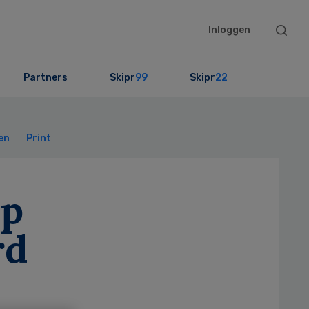
Searc
Inloggen
this
websit
Partners
Skipr
99
Skipr
22
Primary
Sidebar
en
Print
op
rd