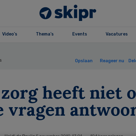
Video’s
Thema’s
Events
Vacatures
s
Opslaan
Reageer nu
Del
zorg heeft niet 
le vragen antwoo