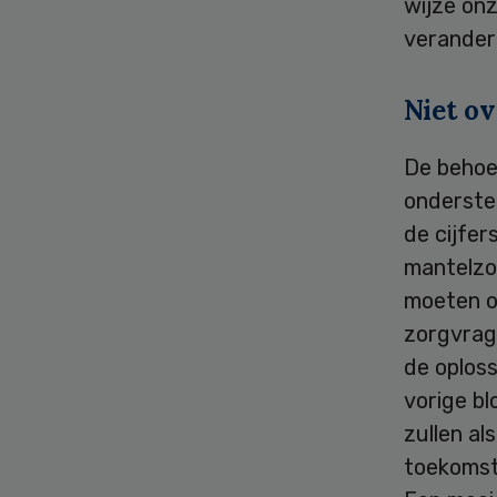
wijze onz
verander
Niet o
De behoe
onderste
de cijfer
mantelzo
moeten on
zorgvrag
de oploss
vorige bl
zullen al
toekomst