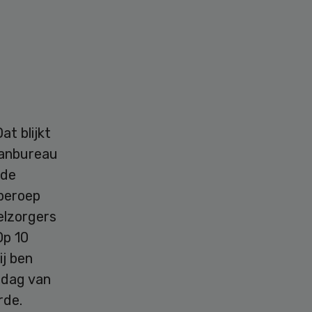
at blijkt
lanbureau
 de
 beroep
elzorgers
Op 10
ij ben
 dag van
rde.