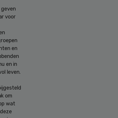
e geven
ar voor
nen
groepen
ënten en
ebbenden
nu en in
l leven.
ijgesteld
ak om
 op wat
 deze