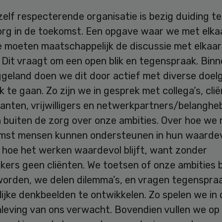
zelf respecterende organisatie is bezig duiding t
org in de toekomst. Een opgave waar we met elka
e moeten maatschappelijk de discussie met elkaar
 Dit vraagt om een open blik en tegenspraak. Bin
ggeland doen we dit door actief met diverse doel
k te gaan. Zo zijn we in gesprek met collega’s, cli
anten, vrijwilligers en netwerkpartners/belangh
 buiten de zorg over onze ambities. Over hoe we 
mst mensen kunnen ondersteunen in hun waardevo
 hoe het werken waardevol blijft, want zonder
ers geen cliënten. We toetsen of onze ambities b
orden, we delen dilemma’s, en vragen tegenspra
ijke denkbeelden te ontwikkelen. Zo spelen we in
leving van ons verwacht. Bovendien vullen we op