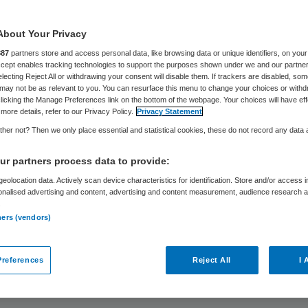
Heidi de Bruijn
5 november 2019
,
13:01
104 keer gelezen
About Your Privacy
887
partners store and access personal data, like browsing data or unique identifiers, on your
Accept enables tracking technologies to support the purposes shown under we and our partne
electing Reject All or withdrawing your consent will disable them. If trackers are disabled, so
ratuur daalt, de dagen worden korter. De blader
may not be as relevant to you. You can resurface this menu to change your choices or withd
licking the Manage Preferences link on the bottom of the webpage. Your choices will have eff
rachtig, het waait en regent. Deze herfstdagen l
more details, refer to our Privacy Policy.
Privacy Statement
oor reflectie.
her not? Then we only place essential and statistical cookies, these do not record any data
 jaren gegaan is in de zorg, kan in de toekomst ni
r partners process data to provide:
j duidelijk. En dit wordt steeds meer mensen duide
eolocation data. Actively scan device characteristics for identification. Store and/or access 
onalised advertising and content, advertising and content measurement, audience research 
en we dan nodig om de zorg betaalbaar en behee
.
ners (vendors)
Wat zijn onze grootste uitdagingen? En hoe geve
r invulling aan?
references
Reject All
I 
gingshuis 2.0