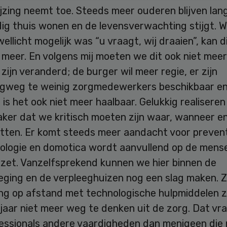
jzing neemt toe. Steeds meer ouderen blijven lan
dig thuis wonen en de levensverwachting stijgt. 
ellicht mogelijk was “u vraagt, wij draaien”, kan d
 meer. En volgens mij moeten we dit ook niet meer 
 zijn veranderd; de burger wil meer regie, er zijn
gweg te weinig zorgmedewerkers beschikbaar e
l is het ook niet meer haalbaar. Gelukkig realisere
aker dat we kritisch moeten zijn waar, wanneer e
etten. Er komt steeds meer aandacht voor prevent
nologie en domotica wordt aanvullend op de mense
ezet. Vanzelfsprekend kunnen we hier binnen de
leging en de verpleeghuizen nog een slag maken. 
ing op afstand met technologische hulpmiddelen z
jaar niet meer weg te denken uit de zorg. Dat vr
essionals andere vaardigheden dan menigeen die 