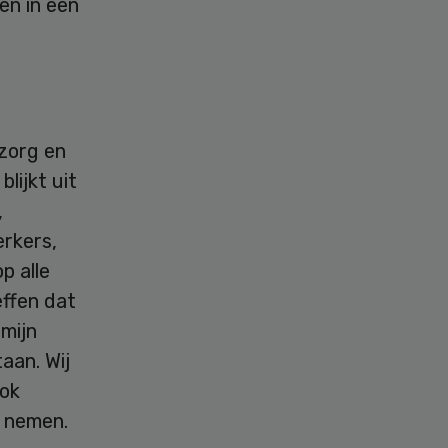
en in een
zorg en
lijkt uit
,
erkers,
p alle
ffen dat
 mijn
aan. Wij
ook
n nemen.