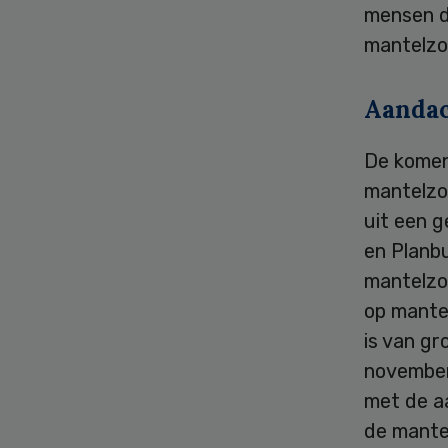
mensen di
mantelzor
Aandac
De komend
mantelzor
uit een g
en Planb
mantelzo
op mante
is van gr
november 
met de a
de mante