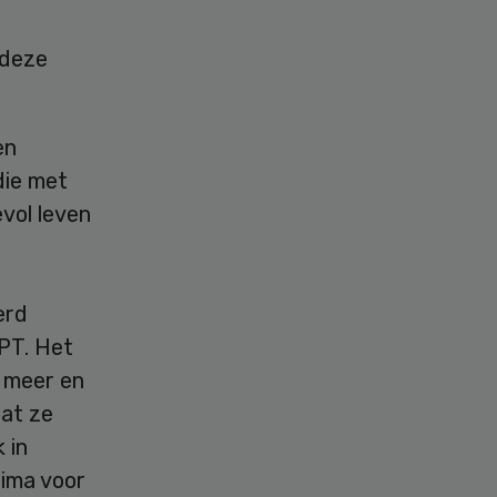
 deze
en
die met
evol leven
erd
PT. Het
g meer en
dat ze
 in
rima voor