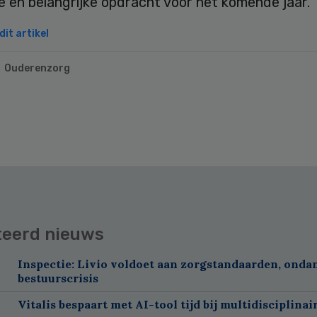
 en belangrijke opdracht voor het komende jaar.
it artikel
Ouderenzorg
teerd nieuws
Inspectie: Livio voldoet aan zorgstandaarden, onda
bestuurscrisis
Vitalis bespaart met AI-tool tijd bij multidisciplinai