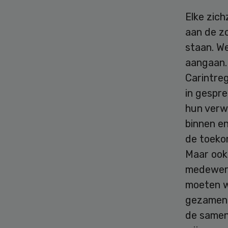
Elke zich
aan de z
staan. W
aangaan.
Carintre
in gespre
hun verw
binnen en
de toeko
Maar ook
medewerk
moeten w
gezamenl
de samen