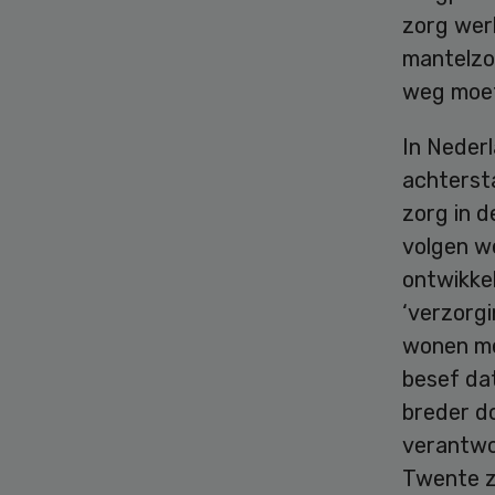
zorg wer
mantelzo
weg moet
In Neder
achterst
zorg in d
volgen we
ontwikke
‘verzorgi
wonen me
besef dat
breder d
verantwoo
Twente z