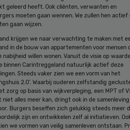
kt geleerd heeft. Ook cliënten, verwanten en
rgers moeten gaan wennen. We zullen hen actief
en gaan wijzen.
land krijgen we naar verwachting te maken met e
and in de bouw van appartementen voor mensen 
e nabijheid willen wonen. Vanuit de visie op waard
 binnen Carintreggeland natuurlijk actief deze
lingen. Steeds vaker zien we een vorm van het
ngshuis 2.0’. Waarbij ouderen zelfstandig geclust
t zorg op basis van wijkverpleging, een MPT of V
 niet alles meer kan, dringt ook in de samenlevin
oor. Burgers beseffen zich gelukkig steeds meer 
rdelijk zijn en ontwikkelen zelf al initiatieven. Ook
ien we vormen van veilig samenleven ontstaan. P