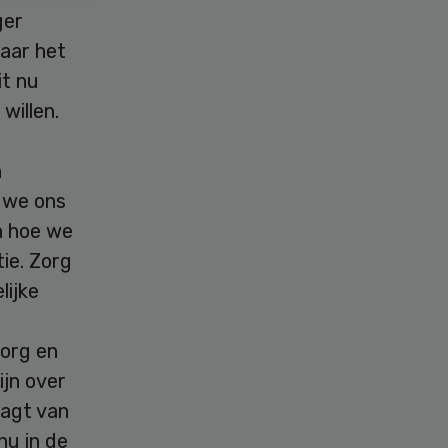
ger
Waar het
it nu
willen.
n
n we ons
n hoe we
ie. Zorg
lijke
Zorg en
ijn over
aagt van
nu in de