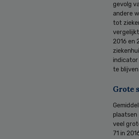
gevolg v
andere wo
tot zieke
vergelijk
2016 en 
ziekenhui
indicator
te blijve
Grote 
Gemiddel
plaatsen
veel grot
71 in 201