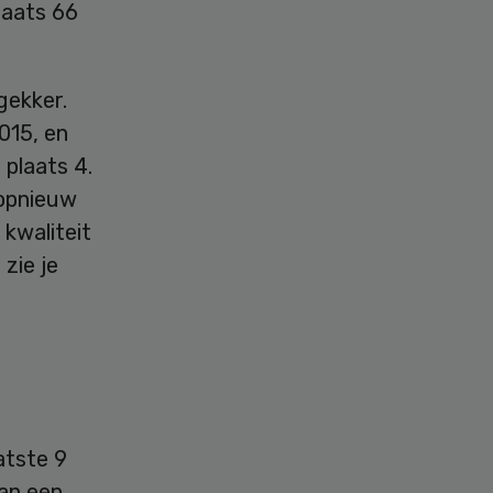
laats 66
gekker.
015, en
 plaats 4.
 opnieuw
 kwaliteit
zie je
atste 9
aan een