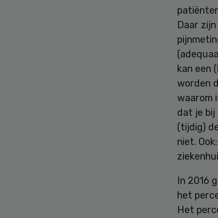
patiënten
Daar zijn
pijnmetin
(adequaat
kan een (
worden do
waarom is
dat je bi
(tijdig) 
niet. Ook
ziekenhu
In 2016 
het perce
Het perce