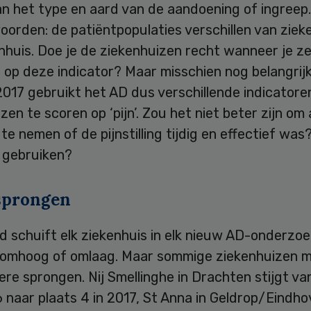
an het type en aard van de aandoening of ingreep
orden: de patiëntpopulaties verschillen van ziek
nhuis. Doe je de ziekenhuizen recht wanneer je z
t op deze indicator? Maar misschien nog belangrijk
2017 gebruikt het AD dus verschillende indicator
zen te scoren op ‘pijn’. Zou het niet beter zijn om 
 te nemen of de pijnstilling tijdig en effectief was
n gebruiken?
sprongen
d schuift elk ziekenhuis in elk nieuw AD-onderzo
 omhoog of omlaag. Maar sommige ziekenhuizen 
ere sprongen. Nij Smellinghe in Drachten stijgt va
6 naar plaats 4 in 2017, St Anna in Geldrop/Eindho