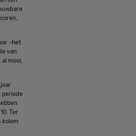
rouwbare
scoren,
aar -het
nde van
 al mooi,
 jaar
e periode
 hebben
10. Ter
s kolom