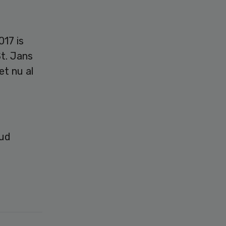
017 is
St. Jans
et nu al
oud