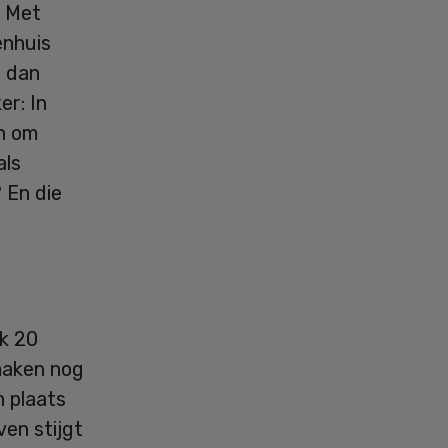
. Met
enhuis
e dan
er: In
en om
als
? En die
ek 20
maken nog
n plaats
ven stijgt