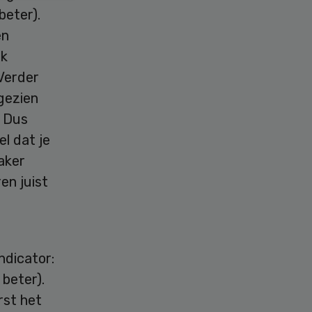
beter).
en
ok
 Verder
 gezien
. Dus
l dat je
vaker
ren juist
ndicator:
 beter).
rst het