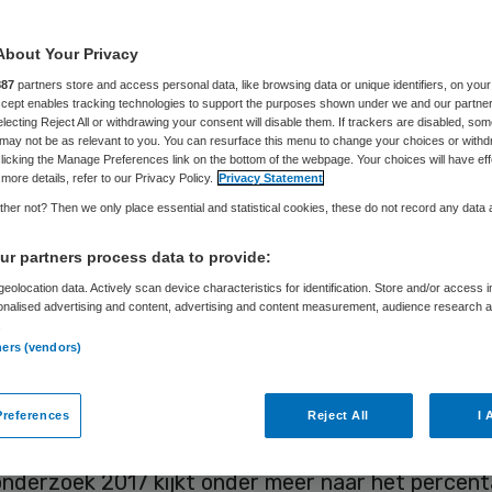
About Your Privacy
Herm Joosten
6 november 2017
,
12:50
307 keer gelezen
887
partners store and access personal data, like browsing data or unique identifiers, on your
Accept enables tracking technologies to support the purposes shown under we and our partne
electing Reject All or withdrawing your consent will disable them. If trackers are disabled, so
may not be as relevant to you. You can resurface this menu to change your choices or withd
licking the Manage Preferences link on the bottom of the webpage. Your choices will have eff
more details, refer to our Privacy Policy.
Privacy Statement
gheid en de betrouwbaarheid van de AD ziekenhui
her not? Then we only place essential and statistical cookies, these do not record any data
 wensen over. Met de gebruikte indicatoren wordt
r partners process data to provide:
 van zorg niet representatief gemeten. Bovendien
eolocation data. Actively scan device characteristics for identification. Store and/or access 
n de uitkomsten van een bepaald jaar géén goede
onalised advertising and content, advertising and content measurement, audience research 
ing gedaan worden over de resultaten in een volg
.
ners (vendors)
 geldigheid en betrouwbaarheid van onderzoek geri
arde voor patiënten of ziekenhuizen gering, is mi
references
Reject All
I 
nderzoek 2017 kijkt onder meer naar het percen