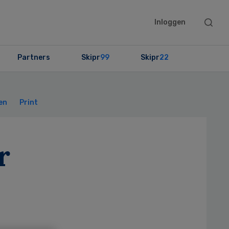
Searc
Inloggen
this
websit
Partners
Skipr
99
Skipr
22
Primary
Sidebar
en
Print
r