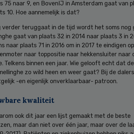
ts 75 naar 9, en BovenIJ in Amsterdam gaat van p
ts 10. Hoe aannemelijk is dat?
g verder teruggaat in de tijd wordt het soms nog 
inghe gaat van plaats 32 in 2014 naar plaats 3 in 2
s naar plaats 71 in 2016 om in 2017 te eindigen op
enmoter naar toppositie naar hekkensluiter naar
e. Telkens binnen een jaar. Wie gelooft echt dat de
mellinghe zo wild heen en weer gaat? Bij de dalers 
gelijk -en eigenlijk onverklaarbaar- patroon.
wbare kwaliteit
arom ook dit jaar een lijst gemaakt met de beste
zen, maar dan niet over één jaar, maar over de la
09-2017). Patiënten en ziekenhuizen hebben niks 