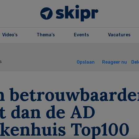
Video’s
Thema’s
Events
Vacatures
s
Opslaan
Reageer nu
Del
n betrouwbaarde
st dan de AD
ekenhuis Top100