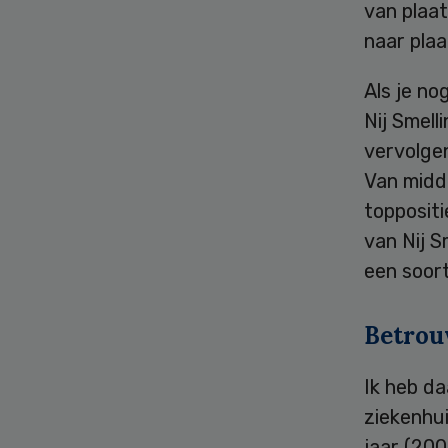
van plaa
naar plaa
Als je no
Nij Smell
vervolgen
Van midd
toppositi
van Nij S
een soort
Betrou
Ik heb da
ziekenhui
jaar (20