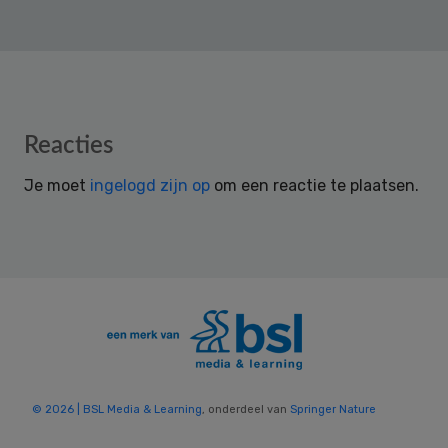
Reader
Reacties
Interactions
Je moet
ingelogd zijn op
om een reactie te plaatsen.
© 2026 | BSL Media & Learning
, onderdeel van
Springer Nature