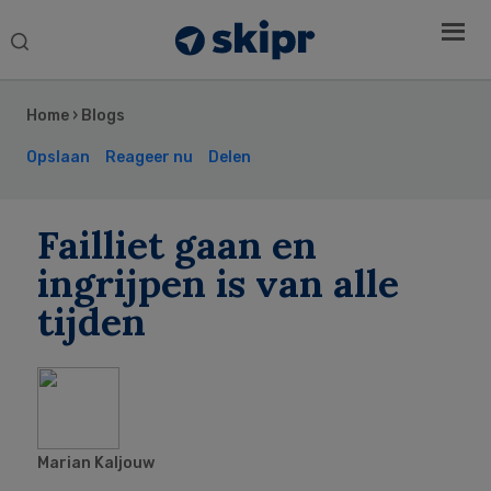
Search
this
Secondary
website
Sidebar
Home
›
Blogs
Opslaan
Reageer nu
Delen
Failliet gaan en
ingrijpen is van alle
tijden
Marian Kaljouw