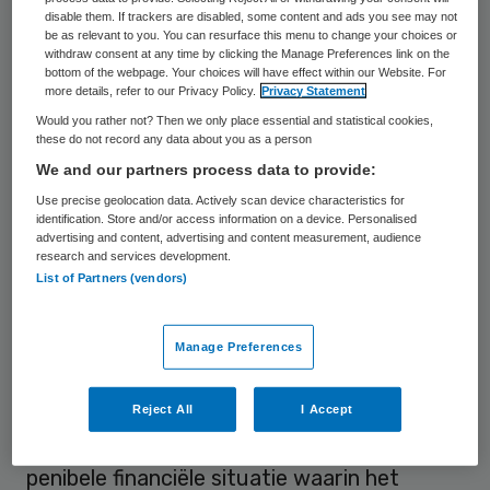
disable them. If trackers are disabled, some content and ads you see may not
vrienden zijn en je eigenlijk met elkaar een
be as relevant to you. You can resurface this menu to change your choices or
grote familie vormt.
withdraw consent at any time by clicking the Manage Preferences link on the
bottom of the webpage. Your choices will have effect within our Website. For
more details, refer to our Privacy Policy.
Privacy Statement
Berg en Bosch
Would you rather not? Then we only place essential and statistical cookies,
these do not record any data about you as a person
We and our partners process data to provide:
In 1992 gebeurde hetzelfde in Bilthoven
Use precise geolocation data. Actively scan device characteristics for
met het
ziekenhuis Stichting medisch
identification. Store and/or access information on a device. Personalised
advertising and content, advertising and content measurement, audience
centrum Berg en Bosch
. Vlak voor Kerst
research and services development.
werd het gesloten, de patiënten
List of Partners (vendors)
overgeplaatst en de medewerkers naar
huis gestuurd in een tijd waarin geen
Manage Preferences
arbeidsmarktkrapte bestond. Reden van de
sluiting was de kwaliteit van zorg die niet
Reject All
I Accept
langer gegarandeerd kon worden en de
penibele financiële situatie waarin het