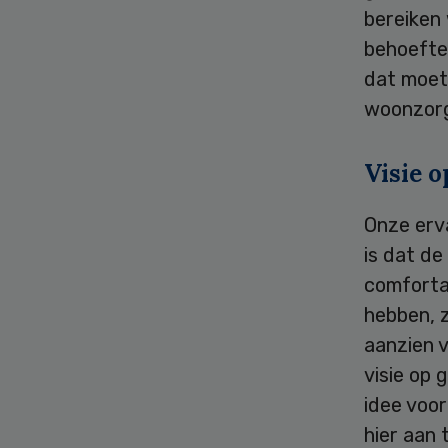
bereiken
behoefte
dat moet
woonzorg
Visie o
Onze erv
is dat d
comforta
hebben, z
aanzien 
visie op 
idee voo
hier aan 