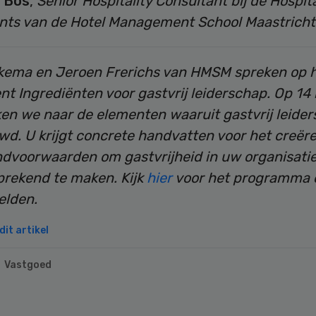
 Bos
,
Senior Hospitality Consultant bij de Hospita
nts van de Hotel Management School Maastricht
lkema en
Jeroen Frerichs van
HMSM
spreken op h
t Ingrediënten voor gastvrij leiderschap. Op 14
ken we naar de elementen waaruit gastvrij leider
d. U krijgt concrete handvatten voor het creër
andvoorwaarden om gastvrijheid in uw organisati
prekend te maken. Kijk
hier
voor het programma 
elden.
it artikel
Vastgoed