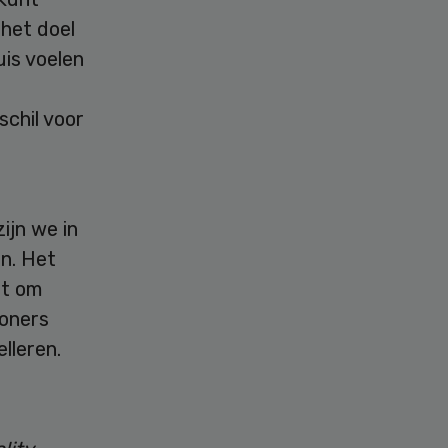
 het doel
is voelen
schil voor
ijn we in
in. Het
pt om
oners
lleren.