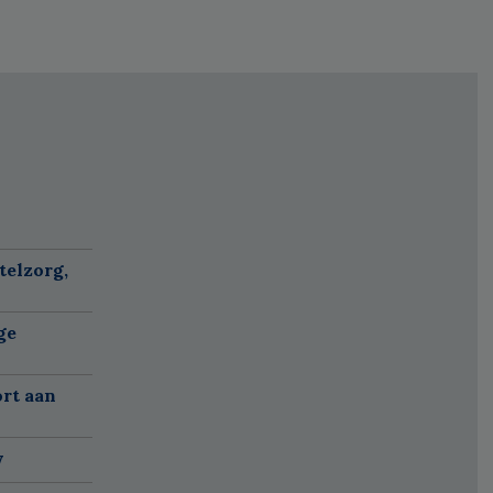
telzorg,
ge
ort aan
w