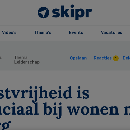
Video’s
Thema’s
Events
Vacatures
s
Thema:
Opslaan
Reacties
Del
1
Leiderschap
tvrijheid is
ciaal bij wonen 
rg