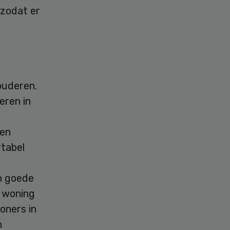
 zodat er
ouderen.
eren in
 en
rtabel
n goede
e woning
oners in
n