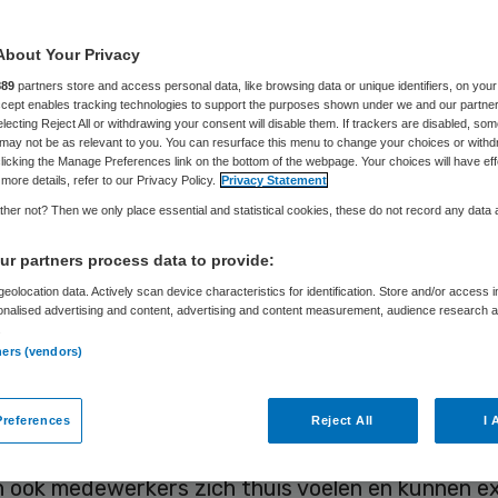
About Your Privacy
René Lolkema en Maarten Bos
26 februari 2020
,
14:21
523 k
889
partners store and access personal data, like browsing data or unique identifiers, on your
Accept enables tracking technologies to support the purposes shown under we and our partne
electing Reject All or withdrawing your consent will disable them. If trackers are disabled, so
may not be as relevant to you. You can resurface this menu to change your choices or withd
licking the Manage Preferences link on the bottom of the webpage. Your choices will have eff
more details, refer to our Privacy Policy.
Privacy Statement
her not? Then we only place essential and statistical cookies, these do not record any data
 naar geschikte woningen en zorgvastgoed gaat 
r partners process data to provide:
e komende jaren explosief stijgen. Dit vraagstuk
eolocation data. Actively scan device characteristics for identification. Store and/or access 
et alleen om aantallen, maar veel meer over de kwa
onalised advertising and content, advertising and content measurement, audience research 
.
 huisvesting.
ners (vendors)
 is hoe je woonzorgconcepten kunt ontwikkelen w
references
Reject All
I 
 beleving van de bewoner het doel en vertrekpunt
n ook medewerkers zich thuis voelen en kunnen ex