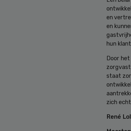
ontwikke
en vertr
en kunnen
gastvrijh
hun klan
Door het
zorgvast
staat zor
ontwikkel
aantrekk
zich ech
René Lo