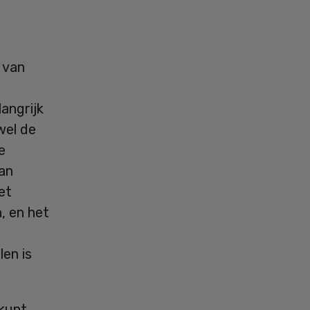
 van
angrijk
wel de
e
van
et
, en het
len is
 kunt