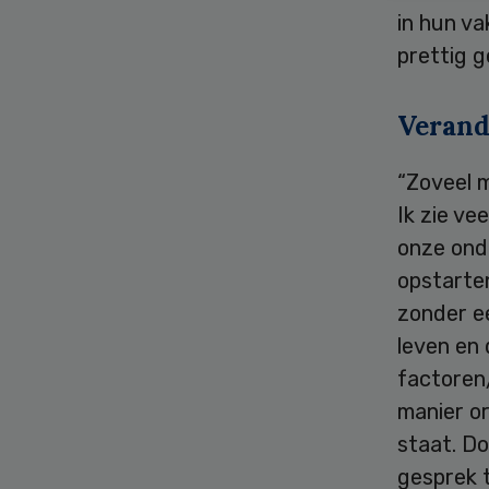
in hun va
prettig 
Verand
“Zoveel m
Ik zie ve
onze onde
opstarte
zonder e
leven en 
factoren
manier o
staat. D
gesprek 