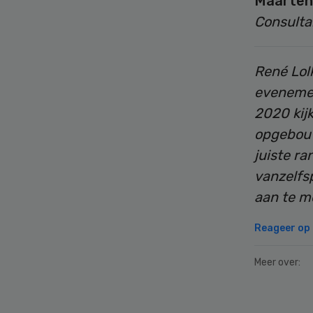
Maarten
Consulta
René Lo
evenemen
2020 kij
opgebouw
juiste r
vanzelfs
aan te m
Reageer op d
Meer over:
Secondary