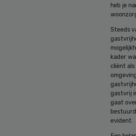
heb je na
woonzor
Steeds v
gastvrijh
mogelijkh
kader wa
cliënt al
omgeving
gastvrijh
gastvrij 
gaat over
bestuurde
evident.
Een belan