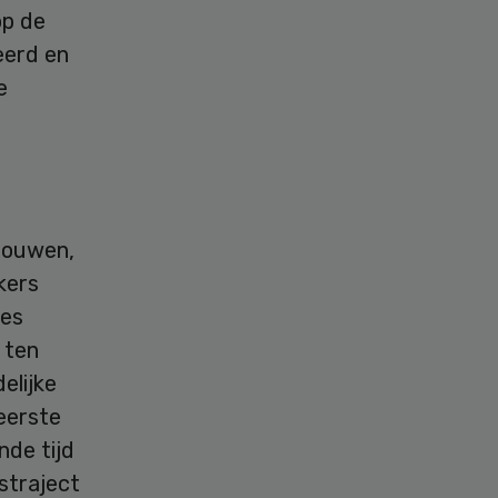
op de
eerd en
e
bouwen,
kers
zes
 ten
elijke
 eerste
de tijd
straject