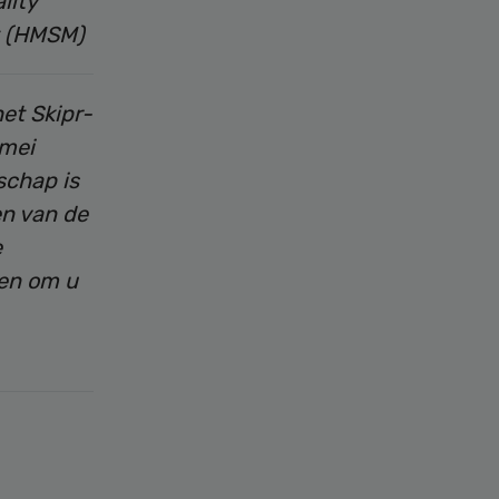
lity
(HMSM)
et Skipr-
 mei
schap is
en van de
e
en om u