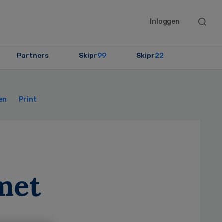
Searc
Inloggen
this
websit
Partners
Skipr
99
Skipr
22
Primary
Sidebar
en
Print
met