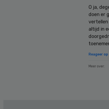
O ja, deg
doen er 
vertellen
altijd in
doorgedro
toeneme
Reageer op d
Meer over:
Secondary
Sidebar