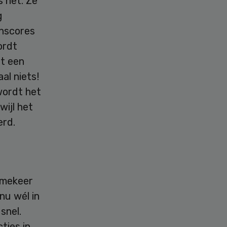
 het. Ze
g
jnscores
ordt
ft een
al niets!
wordt het
wijl het
erd.
mmekeer
nu wél in
snel.
ties in