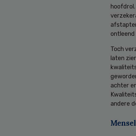
hoofdrol
verzekera
afstapte
ontleend 
Toch ver
laten zi
kwalitei
geworden
achter e
Kwaliteit
andere de
Mensel