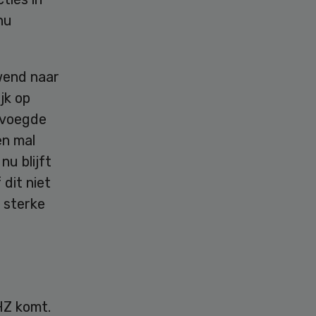
nu
uwend naar
jk op
evoegde
en mal
u blijft
dit niet
t sterke
HZ komt.