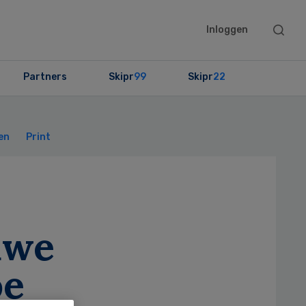
Searc
Inloggen
this
websit
Partners
Skipr
99
Skipr
22
Primary
Sidebar
en
Print
uwe
oe