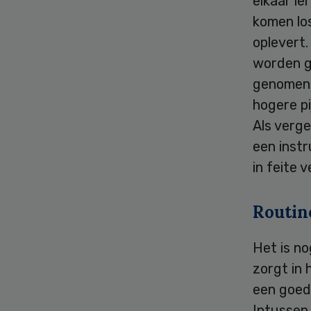
elkaar l
komen los
oplevert
worden g
genomen 
hogere pi
Als verge
een instr
in feite 
Routin
Het is n
zorgt in 
een goed
Intussen 