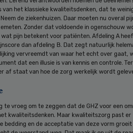
eren. Lerend verantwoorden noemen de deelnemers
 van het klassieke kwaliteitsdenken, dat te weini
. Neem de ziekenhuizen. Daar moeten nu overal pi
emeten. Zonder dat voldoende in ogenschouw w
wat pijn betekent voor patiënten. Afdeling A hee
jnscore dan afdeling B. Dat zegt natuurlijk helema
lijking vervreemdt van waar het echt over gaat, 
ument dat een illusie is van kennis en controle. Ter
ver af staat van hoe de zorg werkelijk wordt gelev
e
og te vroeg om te zeggen dat de GHZ voor een o
het kwaliteitsdenken. Maar kwaliteitszorg past er 
e bedding en de acceptatie van deze vorm groeit 
ebt de weerstand weg. Dat maak ik op uit de reac