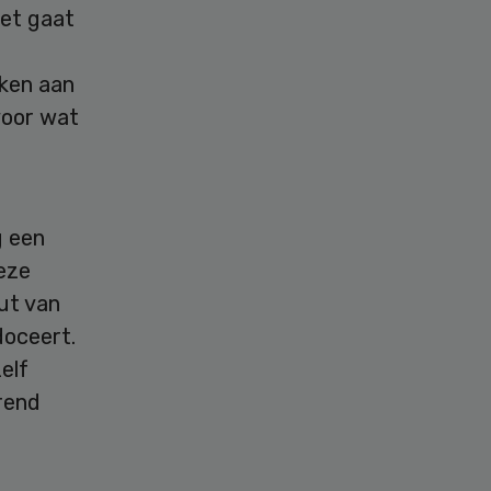
Het gaat
rken aan
voor wat
g een
eze
ut van
doceert.
elf
rend