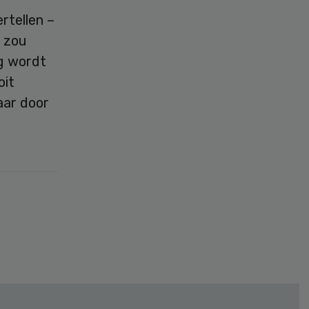
rtellen –
k zou
rg wordt
oit
aar door