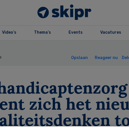
Video’s
Thema’s
Events
Vacatures
s
Opslaan
Reageer nu
Del
handicaptenzorg
ent zich het nie
aliteitsdenken t