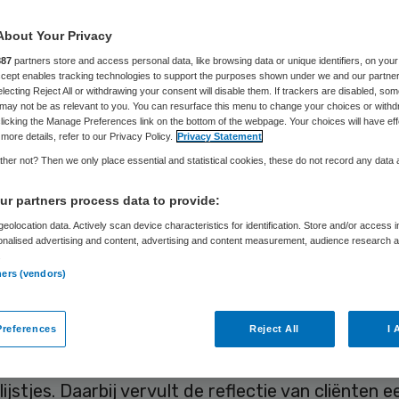
About Your Privacy
Pauline Meurs
23 januari 2019
,
10:30
350 keer gelezen
887
partners store and access personal data, like browsing data or unique identifiers, on your
Accept enables tracking technologies to support the purposes shown under we and our partne
electing Reject All or withdrawing your consent will disable them. If trackers are disabled, so
may not be as relevant to you. You can resurface this menu to change your choices or withd
licking the Manage Preferences link on the bottom of the webpage. Your choices will have eff
more details, refer to our Privacy Policy.
Privacy Statement
dicaptenzorg (GHZ) werkt nu een jaar met een v
her not? Then we only place essential and statistical cookies, these do not record any data
skader. De zorgaanbieders hebben op zeer verschi
r partners process data to provide:
 bevindingen uit dit eerste jaar vastgelegd in ra
eolocation data. Actively scan device characteristics for identification. Store and/or access 
kers verbonden aan de Erasmus-universiteit hiel
onalised advertising and content, advertising and content measurement, audience research 
.
an die rapporten tegen het licht en maakten daar
ners (vendors)
haarscherp sectorbeeld van, dat veel vertelt…
references
Reject All
I 
an het nieuwe kwaliteitsdenken in de GHZ is dat 
gt op leren en verbeteren. Er wordt resoluut afg
lijstjes. Daarbij vervult de reflectie van cliënten e