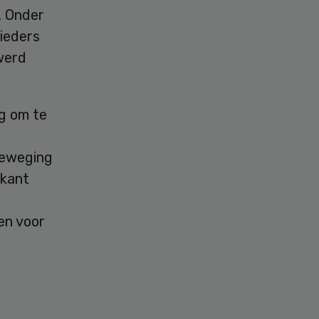
. Onder
bieders
werd
g om te
beweging
rkant
en voor