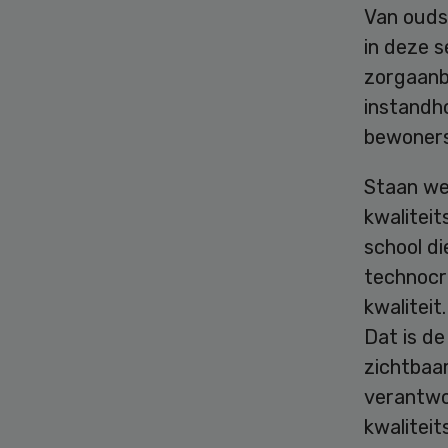
Van oudsh
in deze s
zorgaanb
instandho
bewoners
Staan we
kwaliteit
school d
technocr
kwaliteit
Dat is de
zichtbaa
verantwoo
kwaliteit