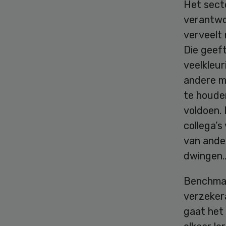
Het secto
verantwoo
verveelt 
Die geeft
veelkleu
andere ma
te houde
voldoen. 
collega’s
van ande
dwingen
Benchmar
verzeker
gaat het 