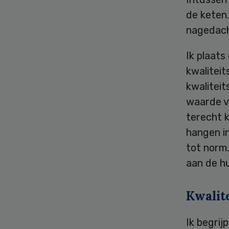
de keten.
nagedach
Ik plaats
kwaliteit
kwalitei
waarde v
terecht k
hangen in
tot norm.
aan de hu
Kwalit
Ik begri