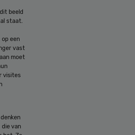
dit beeld
al staat.
 op een
anger vast
 aan moet
hun
 visites
n
e denken
 die van