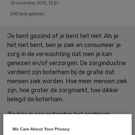
12 november 2015
,
13:51
240 keer gelezen
Je bent gezond of je bent het niet. Als je
het niet bent, ben je ziek en consumeer je
zorg in de verwachting dat men je kan
genezen en/of verzorgen. De zorgindustrie
verdient zijn boterham bij de gratie dat
mensen ziek worden. Hoe meer mensen ziek
zijn, hoe groter de zorgmarkt, hoe dikker
belegd de boterham.
Zie hier in een notendop het probleem
waarom preventie en
We Care About Your Privacy
gezondheidsbevordering –het gezond