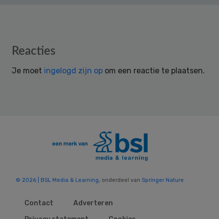
Reader
Reacties
Interactions
Je moet
ingelogd zijn op
om een reactie te plaatsen.
© 2026 | BSL Media & Learning
, onderdeel van
Springer Nature
Contact
Adverteren