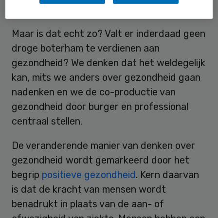
Co-productie
Maar is dat echt zo? Valt er inderdaad geen
droge boterham te verdienen aan
gezondheid? We denken dat het weldegelijk
kan, mits we anders over gezondheid gaan
nadenken en we de co-productie van
gezondheid door burger en professional
centraal stellen.
De veranderende manier van denken over
gezondheid wordt gemarkeerd door het
begrip
positieve gezondheid
. Kern daarvan
is dat de kracht van mensen wordt
benadrukt in plaats van de aan- of