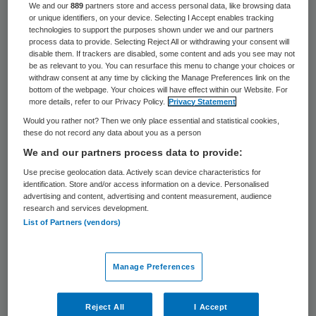
We and our
889
partners store and access personal data, like browsing data
houden van mensen– economisch gezien
or unique identifiers, on your device. Selecting I Accept enables tracking
technologies to support the purposes shown under we and our partners
oninteressant is en dus houtje touwtje
process data to provide. Selecting Reject All or withdrawing your consent will
gefinancierd wordt. Want kun je geld
disable them. If trackers are disabled, some content and ads you see may not
be as relevant to you. You can resurface this menu to change your choices or
verdienen aan iets wat een mens van
withdraw consent at any time by clicking the Manage Preferences link on the
bottom of the webpage. Your choices will have effect within our Website. For
nature al heeft? En haal je als zorgindustrie
more details, refer to our Privacy Policy.
Privacy Statement
niet je eigen verdienmodel onderuit als je
Would you rather not? Then we only place essential and statistical cookies,
these do not record any data about you as a person
investeert in preventie en
We and our partners process data to provide:
gezondheidsbevordering?
Use precise geolocation data. Actively scan device characteristics for
identification. Store and/or access information on a device. Personalised
Het antwoord op beide vragen –nee op de
advertising and content, advertising and content measurement, audience
research and services development.
eerste; ja op de tweede– verklaart waarom
List of Partners (vendors)
iedereen preventie met de mond belijdt,
maar als puntje bij paaltje komt er niet in wil
Manage Preferences
investeren:
It’s the economy, stupid
!
Reject All
I Accept