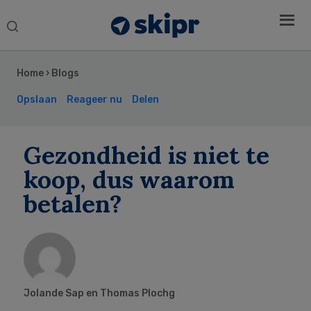
Search
this
Secondary
website
Sidebar
Home
›
Blogs
Opslaan
Reageer nu
Delen
Gezondheid is niet te
koop, dus waarom
betalen?
Jolande Sap en Thomas Plochg