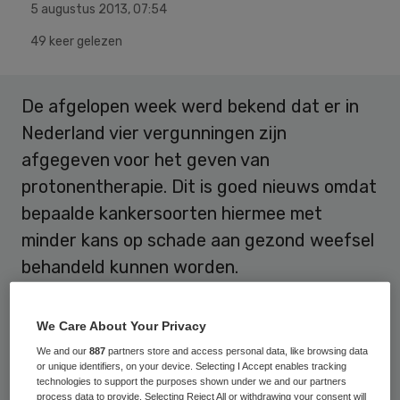
5 augustus 2013
,
07:54
49 keer gelezen
De afgelopen week werd bekend dat er in
Nederland vier vergunningen zijn
afgegeven voor het geven van
protonentherapie. Dit is goed nieuws omdat
bepaalde kankersoorten hiermee met
minder kans op schade aan gezond weefsel
behandeld kunnen worden.
Dit geldt met name voor specifieke
We Care About Your Privacy
kindertumoren en hoofd-hals tumoren. Het
We and our
887
partners store and access personal data, like browsing data
geeft hoop bij deze levensbedreigende
or unique identifiers, on your device. Selecting I Accept enables tracking
technologies to support the purposes shown under we and our partners
diagnose. Daarnaast sluit Nederland zich
process data to provide. Selecting Reject All or withdrawing your consent will