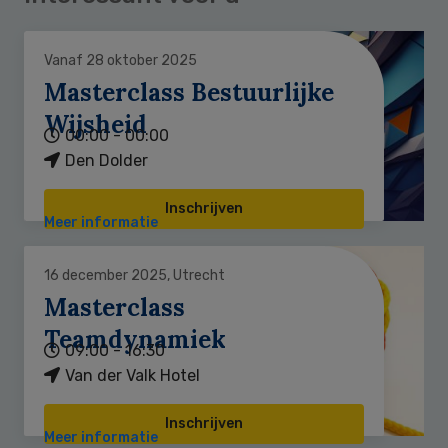
Vanaf 28 oktober 2025
Masterclass Bestuurlijke
Wijsheid
00:00 - 00:00
Den Dolder
Inschrijven
Meer informatie
16 december 2025, Utrecht
Masterclass
Teamdynamiek
09:00 - 16:30
Van der Valk Hotel
Inschrijven
Meer informatie