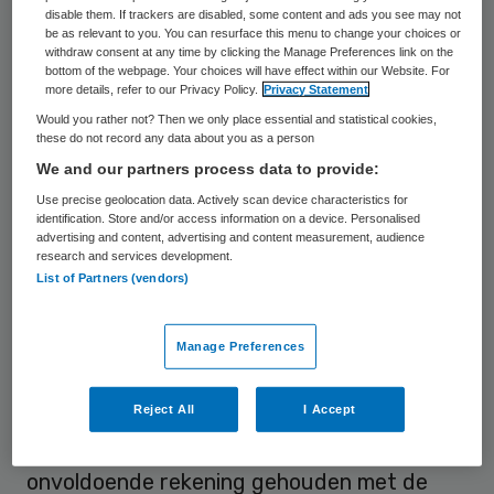
disable them. If trackers are disabled, some content and ads you see may not
aan bij naastgelegen landen Duitsland (vijf
be as relevant to you. You can resurface this menu to change your choices or
klinieken, waarvan de capaciteit niet vol
withdraw consent at any time by clicking the Manage Preferences link on the
bottom of the webpage. Your choices will have effect within our Website. For
benut is), Frankrijk (twee klinieken) en Groot
more details, refer to our Privacy Policy.
Privacy Statement
Brittannië (één kliniek) om
deze therapie in
Would you rather not? Then we only place essential and statistical cookies,
these do not record any data about you as a person
eigen land
aan te bieden. Onze zuiderburen
We and our partners process data to provide:
hebben besloten om geen protonentherapie
Use precise geolocation data. Actively scan device characteristics for
in hun land aan te bieden.
identification. Store and/or access information on a device. Personalised
advertising and content, advertising and content measurement, audience
research and services development.
List of Partners (vendors)
Keerzijde
Er zit een keerzijde aan deze ‘goed-
Manage Preferences
nieuwsmedaille’. In de onderzoeken en
beeldvorming om de noodzaak van
Reject All
I Accept
protonenfaciliteiten aan te tonen wordt
onvoldoende rekening gehouden met de