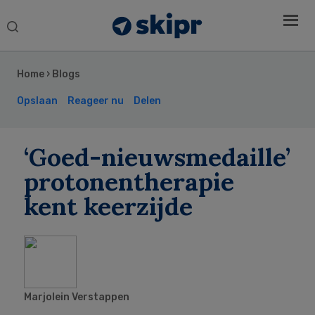
Search
this
Secondary
website
Sidebar
Home
›
Blogs
Opslaan
Reageer nu
Delen
‘Goed-nieuwsmedaille’
protonentherapie
kent keerzijde
Marjolein Verstappen