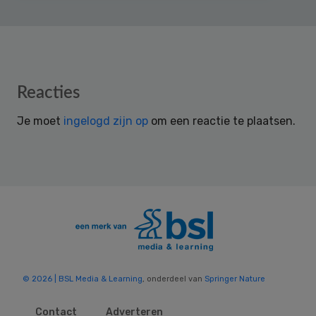
Reader
Reacties
Interactions
Je moet
ingelogd zijn op
om een reactie te plaatsen.
© 2026 | BSL Media & Learning
, onderdeel van
Springer Nature
Contact
Adverteren