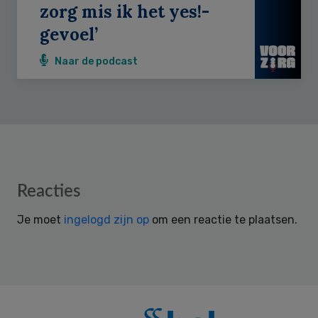
zorg mis ik het yes!-
gevoel’
Naar de podcast
Reader
Reacties
Interactions
Je moet
ingelogd zijn op
om een reactie te plaatsen.