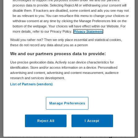
groei van de economie en nieuwe banen.
process data to provide. Selecting Reject All or withdrawing your consent will
disable them. If trackers are disabled, some content and ads you see may not
Nieuwe banen bij toeleverende,
be as relevant to you. You can resurface this menu to change your choices or
withdraw consent at any time by clicking the Manage Preferences link on the
technologische bedrijven, voor
bottom of the webpage. Your choices will have effect within our Website. For
more details, refer to our Privacy Policy.
Privacy Statement
zorginnovaties die ook wereldwijd zijn af te
Would you rather not? Then we only place essential and statistical cookies,
zetten. Ook dat is een voordeel voor alle
these do not record any data about you as a person
burgers.
Common sense
, zou je zeggen.
We and our partners process data to provide:
Maar dat is het in de praktijk in Nederland
Use precise geolocation data. Actively scan device characteristics for
identification. Store and/or access information on a device. Personalised
nog niet.
advertising and content, advertising and content measurement, audience
research and services development.
List of Partners (vendors)
Energie
Manage Preferences
Naar mijn mening is een belangrijke oorzaak
dat ondernemerschap in Nederland wordt
Reject All
I Accept
ondergewaardeerd. In het bijzonder geldt
dat voor ondernemerschap in de zorg. Hoe