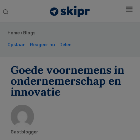
Search
this
Secondary
website
Sidebar
Home
›
Blogs
Opslaan
Reageer nu
Delen
Goede voornemens in
ondernemerschap en
innovatie
Gastblogger