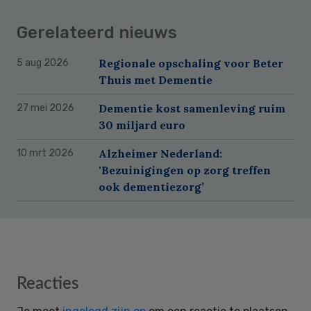
Gerelateerd nieuws
Regionale opschaling voor Beter
5 aug 2026
Thuis met Dementie
Dementie kost samenleving ruim
27 mei 2026
30 miljard euro
Alzheimer Nederland:
10 mrt 2026
'Bezuinigingen op zorg treffen
ook dementiezorg’
Reader
Reacties
Interactions