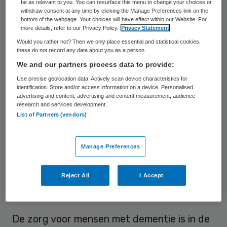
be as relevant to you. You can resurface this menu to change your choices or
gedecideerd. “Het ziet er wel allemaal
withdraw consent at any time by clicking the Manage Preferences link on the
bottom of the webpage. Your choices will have effect within our Website. For
mooier uit. Mooie slaapkamer en badkamer.
more details, refer to our Privacy Policy.
Privacy Statement
En de verzorgsters zijn heel lief. Maar het is
Would you rather not? Then we only place essential and statistical cookies,
these do not record any data about you as a person
altijd afwachten wie er werkt. Als het een
We and our partners process data to provide:
bekende is, loopt het goed. Maar soms zijn
Use precise geolocation data. Actively scan device characteristics for
er uitzendkrachten en dan zijn de bewoners
identification. Store and/or access information on a device. Personalised
advertising and content, advertising and content measurement, audience
niet gerust, dat zie je. Vroeger waren de
research and services development.
verzorgsters ook lief en dan was er een
List of Partners (vendors)
heel team. Dan was er altijd wel iemand die
mijn moeder goed kende en dat stelde haar
Manage Preferences
gerust.”
Reject All
I Accept
Van iedereen
De zorg voor mensen met dementie is in de