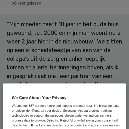
168 keer gelezen
“Mijn moeder heeft 10 jaar in het oude huis
gewoond, tot 2000 en mijn man woont nu al
weer 2 jaar hier in de nieuwbouw.” We zitten
op een afscheidsfeestje van een van de
collega’s uit de zorg en onherroepelijk
komen er allerlei herinneringen boven, als ik
in gesprek raak met een partner van een
van de bewoners van de zorglocatie.
We Care About Your Privacy
Interessant, iemand die de ouderwetse en
We and our
887
partners store and access personal data, like browsing data
moderne zorg zo goed kan vergelijken. “Dan
or unique identifiers, on your device. Selecting I Accept enables tracking
is de zorg nu toch wel een stuk beter?”
technologies to support the purposes shown under we and our partners
process data to provide. Selecting Reject All or withdrawing your consent will
opper ik. “Nee hoor”, antwoordt ze
disable them. If trackers are disabled, some content and ads you see may not