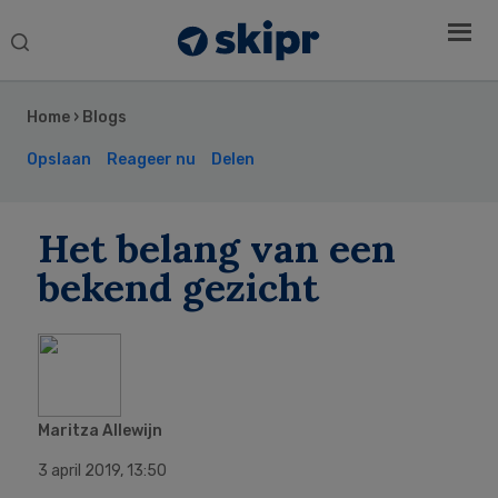
Search
this
Secondary
website
Sidebar
Home
›
Blogs
Opslaan
Reageer nu
Delen
Het belang van een
bekend gezicht
Maritza Allewijn
3 april 2019
,
13:50