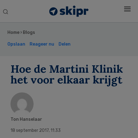
Search
this
Secondary
website
Sidebar
Home
›
Blogs
Opslaan
Reageer nu
Delen
Hoe de Martini Klinik
het voor elkaar krijgt
Ton Hanselaar
18 september 2017
,
11:33