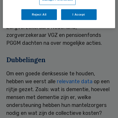
van RIVM, Deltaplan Dementie, Verenso,
VUmc, Universitair Medisch Centrum
Reject All
I Accept
Groningen, ouderenpartij 50 Plus,
Zorgverzekeraars Nederland,
zorgverzekeraar VGZ en pensioenfonds
PGGM dachten na over mogelijke acties.
Dubbelingen
Om een goede denksessie te houden,
hebben we eerst alle
relevante data
op een
rijtje gezet. Zoals: wat is dementie, hoeveel
mensen met dementie zijn er, welke
ondersteuning hebben hun mantelzorgers
nodig en wat zijn de collectieve kosten?