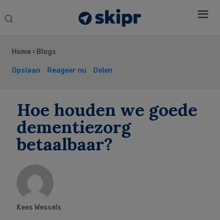
Search
this
Secondary
website
Sidebar
Home
›
Blogs
Opslaan
Reageer nu
Delen
Hoe houden we goede
dementiezorg
betaalbaar?
Kees Wessels