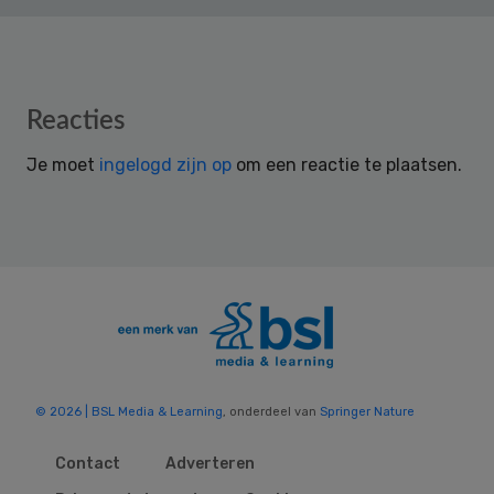
Reader
Reacties
Interactions
Je moet
ingelogd zijn op
om een reactie te plaatsen.
© 2026 | BSL Media & Learning
, onderdeel van
Springer Nature
Contact
Adverteren