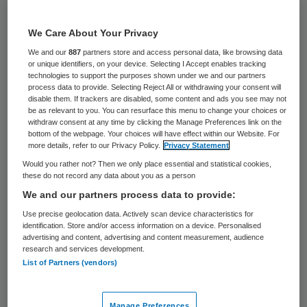
naar schatting 4,8 miljard euro per jaar.
Volgens Alzheimer Nederland komt daar de
We Care About Your Privacy
komende jaren gemiddeld 2,8 procent per
We and our
887
partners store and access personal data, like browsing data
or unique identifiers, on your device. Selecting I Accept enables tracking
jaar bij. De groep mensen met dementie
technologies to support the purposes shown under we and our partners
process data to provide. Selecting Reject All or withdrawing your consent will
groeit gestaag door de vergrijzing en
disable them. If trackers are disabled, some content and ads you see may not
be as relevant to you. You can resurface this menu to change your choices or
omdat we ouder worden. Om hen goede
withdraw consent at any time by clicking the Manage Preferences link on the
bottom of the webpage. Your choices will have effect within our Website. For
dementiezorg te kunnen blijven bieden,
more details, refer to our Privacy Policy.
Privacy Statement
moeten we nu acties in gang zetten.
Would you rather not? Then we only place essential and statistical cookies,
these do not record any data about you as a person
Maar welke acties? De Argumentenfabriek
We and our partners process data to provide:
vroeg dit onlangs aan een groep
Use precise geolocation data. Actively scan device characteristics for
identification. Store and/or access information on a device. Personalised
inhoudsdeskundigen tijdens De
advertising and content, advertising and content measurement, audience
research and services development.
Verbeterfabriek ‘Hoe gaan we om met
List of Partners (vendors)
dementie’, georganiseerd om ons tienjarig
bestaan luister bij te zetten. Deskundigen
Manage Preferences