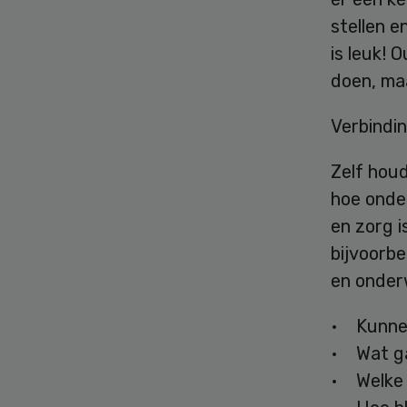
stellen e
is leuk! 
doen, ma
Verbindi
Zelf houd
hoe onder
en zorg i
bijvoorb
en onderw
• Kunnen
• Wat ga
• Welke 