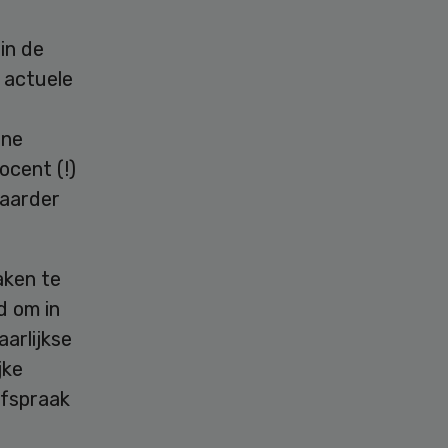
in de
 actuele
nne
ocent (!)
baarder
aken te
d om in
arlijkse
jke
afspraak