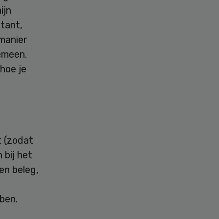
ijn
ltant,
manier
gemeen.
hoe je
t (zodat
 bij het
en beleg,
ben.