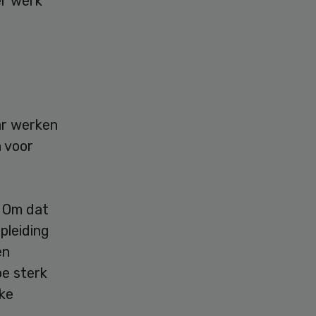
er werk
ar werken
n voor
. Om dat
pleiding
en
oe sterk
lke