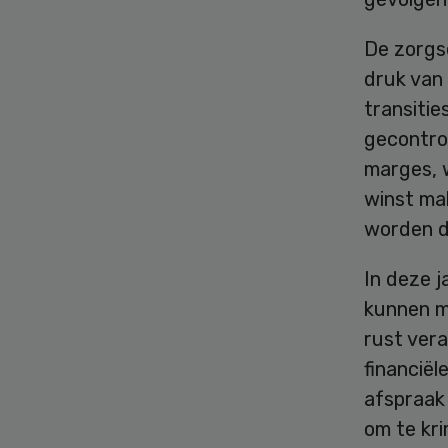
De zorgs
druk van
transitie
gecontrol
marges, 
winst ma
worden d
In deze j
kunnen ma
rust vera
financiël
afspraak
om te kri