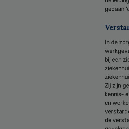
de leidin
gedaan ‘
Verstar
In de zor
werkgever
bij een z
ziekenhu
ziekenhui
Zij zijn 
kennis- e
en werker
verstarde
de versta
gevolgen