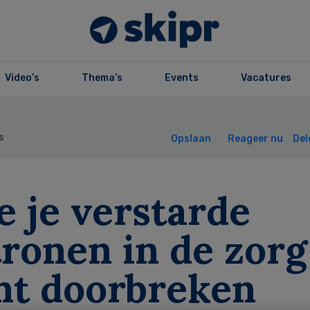
Video’s
Thema’s
Events
Vacatures
s
Opslaan
Reageer nu
Del
 je verstarde
ronen in de zorg
nt doorbreken