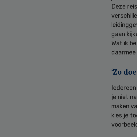
Deze reis
verschill
leidingge
gaan kijk
Wat ik be
daarmee 
‘Zo doe
Iedereen
je niet n
maken va
kies je t
voorbeel