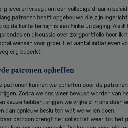
rg leveren vraagt om een volledige draai in beleid
lang patronen heeft opgebouwd die zijn ingericht 
 op de korte termijn is een flinke uitdaging. Als ik 
srondes en discussie over zorgportfolio hoor ik 
oral wensen voor groei. Het aantal initiatieven vo
weg erg beperkt.
rde patronen opheffen
e patronen kunnen we opheffen door de patronen
 krijgen. Zodra we ons weer bewust worden van he
n keuze hebben, krijgen we vrijheid in ons doen en
n dan opnieuw besluiten wat we willen doen.
baar patroon brengt het collectief weer tot het 
euze kan worden gemaakt. We kunnen weer nieuw