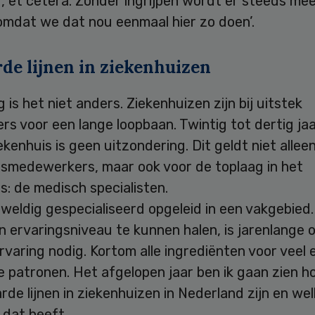
g, et cetera. Zonder ingrijpen wordt er steeds me
omdat we dat nou eenmaal hier zo doen’.
de lijnen in ziekenhuizen
g is het niet anders. Ziekenhuizen zijn bij uitstek
s voor een lange loopbaan. Twintig tot dertig ja
iekenhuis is geen uitzondering. Dit geldt niet allee
ismedewerkers, maar ook voor de toplaag in het
s: de medisch specialisten.
geweldig gespecialiseerd opgeleid in een vakgebied
n ervaringsniveau te kunnen halen, is jarenlange o
varing nodig. Kortom alle ingrediënten voor veel 
 patronen. Het afgelopen jaar ben ik gaan zien h
rde lijnen in ziekenhuizen in Nederland zijn en we
 dat heeft.