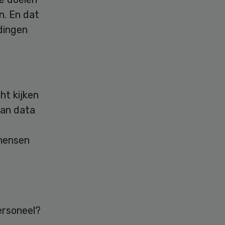
n. En dat
dingen
ht kijken
van data
 mensen
ersoneel?