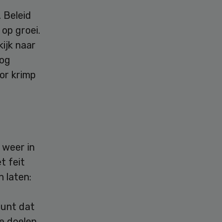
. Beleid
op groei.
kijk naar
nog
or krimp
 weer in
t feit
 laten:
punt dat
e doelen