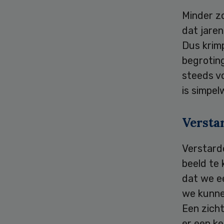
Minder zo
dat jaren
Dus krimp
begroting
steeds vo
is simpel
Versta
Verstard
beeld te
dat we ee
we kunne
Een zicht
er een k