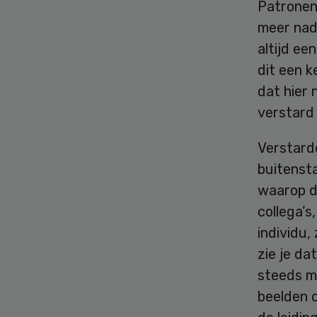
Patronen 
meer nad
altijd ee
dit een k
dat hier 
verstard
Verstarde
buitenst
waarop de
collega’s
individu,
zie je d
steeds me
beelden 