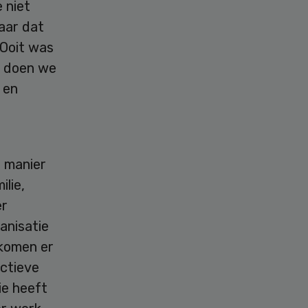
 niet
aar dat
 Ooit was
o doen we
 en
 manier
lie,
er
anisatie
 komen er
ectieve
ie heeft