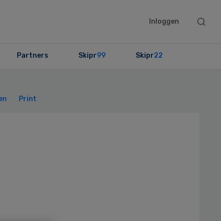
Searc
Inloggen
this
websit
Partners
Skipr
99
Skipr
22
Primary
Sidebar
en
Print