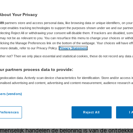
About Your Privacy
Kris Peeters
8 november 2019
,
10:45
179 keer gelezen
889
partners store and access personal data, like browsing data or unique identifiers, on your
Accept enables tracking technologies to support the purposes shown under we and our partne
electing Reject All or withdrawing your consent will disable them. If trackers are disabled, so
may not be as relevant to you. You can resurface this menu to change your choices or withd
licking the Manage Preferences link on the bottom of the webpage. Your choices will have eff
more details, refer to our Privacy Policy.
Privacy Statement
 van twee jonge kinderen word ik dagelijks verras
her not? Then we only place essential and statistical cookies, these do not record any data
n het kinderbrein. Wat soms zo los lijkt te staan 
r partners process data to provide:
ssenen ‘gewoon’ of ‘normaal’ vinden. Zeker (je eig
eolocation data. Actively scan device characteristics for identification. Store and/or access 
laten je zien welke patronen er in het leven sluip
onalised advertising and content, advertising and content measurement, audience research 
oms is. In deze blog ga ik in op patronen en in het
.
ners (vendors)
en in de zorg.
ben ik mij afgelopen jaar sterker gaan verdiepen i
references
Reject All
I 
 bewustzijn. Een wonderlijke wereld waar beter b
 menselijk handelen de beloning is van de ontdekki