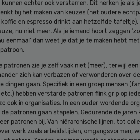
kunnen echter ook verstarren. Dit herken je als je
enkt bij het maken van keuzes (het oudere echtp
n koffie en espresso drinkt aan hetzelfde tafeltje).
euze, nu niet meer. Als je iemand hoort zeggen ‘z
nu eenmaal’ dan weet je dat je te maken hebt met
 patroon.
 patronen zie je zelf vaak niet (meer), terwijl een
aander zich kan verbazen of verwonderen over de
 dingen gaan. Specifiek in een groep mensen (fami
, etc.) hebben verstarde patronen flink grip op ied
 zo ook in organisaties. In een ouder wordende org
at de patronen gaan stapelen. Gedurende de jaren
er patronen bij. Van hiërarchische lijnen, tot coll
over werk zoals arbeidstijden, omgangsvormen, w