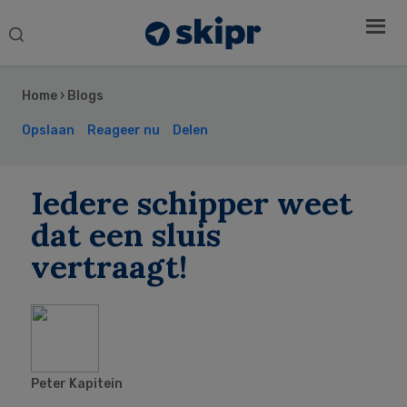
Search
this
Secondary
website
Sidebar
Home
›
Blogs
Opslaan
Reageer nu
Delen
Iedere schipper weet
dat een sluis
vertraagt!
Peter Kapitein