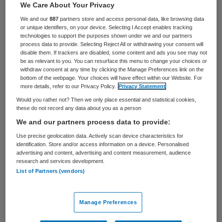
We Care About Your Privacy
je maar niet moeten roken, terwijl iedereen
We and our
887
partners store and access personal data, like browsing data
weet dat het de tabaksindustrie is die hun
or unique identifiers, on your device. Selecting I Accept enables tracking
technologies to support the purposes shown under we and our partners
criminele activiteiten met steun van de
process data to provide. Selecting Reject All or withdrawing your consent will
overheid nog steeds mogen voortzetten.
disable them. If trackers are disabled, some content and ads you see may not
be as relevant to you. You can resurface this menu to change your choices or
Ten tweede is chemotherapie het beste dat
withdraw consent at any time by clicking the Manage Preferences link on the
bottom of the webpage. Your choices will have effect within our Website. For
we longkankerpatiënten met
more details, refer to our Privacy Policy.
Privacy Statement
vergevorderde uitzaaiingen (circa 60
Would you rather not? Then we only place essential and statistical cookies,
these do not record any data about you as a person
procent van hen) als eerste behandeling
We and our partners process data to provide:
volgens protocol bieden. Daarvan weten we
Use precise geolocation data. Actively scan device characteristics for
inmiddels dat dit bij ruim 90 procent van de
identification. Store and/or access information on a device. Personalised
advertising and content, advertising and content measurement, audience
patiënten geen levensverlenging biedt.
research and services development.
List of Partners (vendors)
Deze wetenschap vertalen we veel te
langzaam naar nieuwe behandelingen. Ten
derde heeft minister Schippers ‘De Sluis’
Manage Preferences
bedacht als middel tegen de hoge prijzen