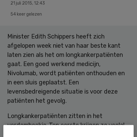
21 juli 2015
,
12:43
54 keer gelezen
Minister Edith Schippers heeft zich
afgelopen week niet van haar beste kant
laten zien als het om longkankerpatiënten
gaat. Een goed werkend medicijn,
Nivolumab, wordt patiënten onthouden en
in een sluis geplaatst. Een
levensbedreigende situatie is voor deze
patiënten het gevolg.
Longkankerpatiënten zitten in het
verdomhoekje. Ten eerste krijgen ze veelal
het verwijt dat het hun eigen schuld is; had