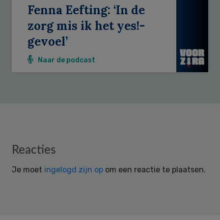
Fenna Eefting: ‘In de
zorg mis ik het yes!-
gevoel’
Naar de podcast
Reader
Reacties
Interactions
Je moet
ingelogd zijn op
om een reactie te plaatsen.