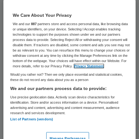
leidinggevende, wellicht ook de familie van
de bewoner, wat zouden die daar wel van
We Care About Your Privacy
vinden?
We and our
887
partners store and access personal data, like browsing data
or unique identifiers, on your device. Selecting I Accept enables tracking
technologies to support the purposes shown under we and our partners
process data to provide. Selecting Reject All or withdrawing your consent will
Teamtour
disable them. If trackers are disabled, some content and ads you see may not
be as relevant to you. You can resurface this menu to change your choices or
withdraw consent at any time by clicking the Manage Preferences link on the
Mijn collega-bestuurder en ik maken een
bottom of the webpage. Your choices will have effect within our Website. For
more details, refer to our Privacy Policy.
Privacy Statement
teamtour langs alle teams van De Wever,
Would you rather not? Then we only place essential and statistical cookies,
zo’n 120 in getal. Met ieder team spreken
these do not record any data about you as a person
we een uur over de bedoeling. Hoe
We and our partners process data to provide:
verbeteren we de beleefde kwaliteit van
Use precise geolocation data. Actively scan device characteristics for
identification. Store and/or access information on a device. Personalised
zorg, hoe dragen we nog beter bij aan de
advertising and content, advertising and content measurement, audience
research and services development.
kwaliteit van leven van onze bewoners? In
List of Partners (vendors)
die gesprekken, die we als zeer inspirerend
ervaren, komen thema’s als zelfstandige
Manage Preferences