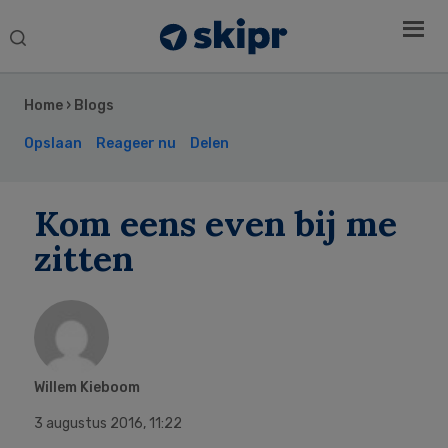
Search
this
Secondary
website
Sidebar
Home
›
Blogs
Opslaan
Reageer nu
Delen
Kom eens even bij me
zitten
Willem Kieboom
3 augustus 2016
,
11:22