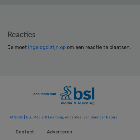
Reader
Reacties
Interactions
Je moet
ingelogd zijn op
om een reactie te plaatsen.
© 2026 | BSL Media & Learning
, onderdeel van
Springer Nature
Contact
Adverteren