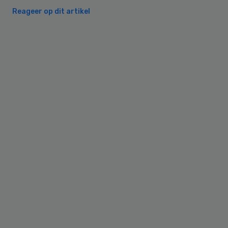
Reageer op dit artikel
Primary
Sidebar