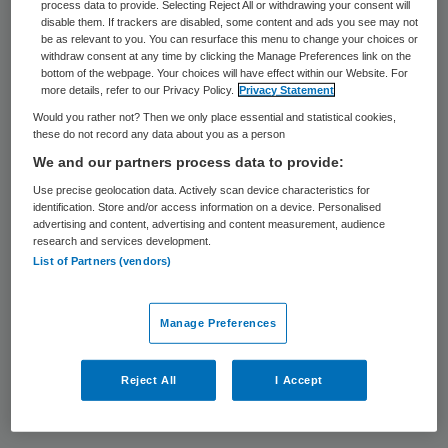
process data to provide. Selecting Reject All or withdrawing your consent will
dat en zo ja, hoe dan? Het antwoord
disable them. If trackers are disabled, some content and ads you see may not
be as relevant to you. You can resurface this menu to change your choices or
daarop is kort: ‘ja’.
withdraw consent at any time by clicking the Manage Preferences link on the
bottom of the webpage. Your choices will have effect within our Website. For
more details, refer to our Privacy Policy.
Privacy Statement
Lokale aanpak
Would you rather not? Then we only place essential and statistical cookies,
these do not record any data about you as a person
We and our partners process data to provide:
We kunnen op dit terrein veel meer winst
Use precise geolocation data. Actively scan device characteristics for
behalen, als we het goed aanpakken. Een
identification. Store and/or access information on a device. Personalised
deel van de gezondheidsverschillen hangt
advertising and content, advertising and content measurement, audience
research and services development.
samen met
opleiding en inkomen
en zal
List of Partners (vendors)
blijven, maar een ander deel kunnen we wel
degelijk tackelen. Er is veel meer winst te
Manage Preferences
halen wanneer we veelbelovende
lokale aanpakken breder en grootschaliger
Reject All
I Accept
uitzetten.