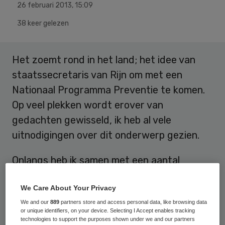
26 februari 2013
,
15:09
38 keer gelezen
Het zoemt rond in het land; het idee van
staatssecretaris van Rijn om met een
Nationaal Programma Preventie te komen.
Op veel plekken wordt erover van
gedachten gewisseld, ik heb al vele
uitnodigingen over dit onderwerp gezien.
Onlangs heb ik samen met een aantal
andere deskundigen de staatssecretaris
We Care About Your Privacy
gesproken over het
terugdringen van
We and our
889
partners store and access personal data, like browsing data
sociaal economische
or unique identifiers, on your device. Selecting I Accept enables tracking
gezondheidsverschillen
. De vraag was: kan
technologies to support the purposes shown under we and our partners