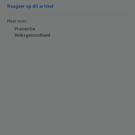
Reageer op dit artikel
Meer over:
Preventie
Volksgezondheid
Primary
Sidebar