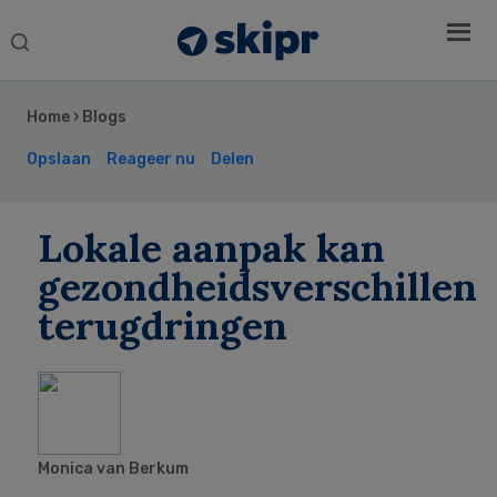
Search
this
Secondary
website
Sidebar
Home
›
Blogs
Opslaan
Reageer nu
Delen
Lokale aanpak kan
gezondheidsverschillen
terugdringen
Monica van Berkum