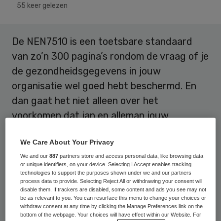
55 keer gelezen
De NEN7510 is een toetsbare standaard
van zo’n 300 pagina’s rondom de vraag of je
de gezondheidsgegevens in jouw
organisatie wel goed hebt beschermd. En
dan gaat het niet alleen over het
voorkomen dat jan en alleman jouw
gezondheidsgegevens kan inzien, maar ook
We Care About Your Privacy
over het zorgen dat de informatie
We and our
887
partners store and access personal data, like browsing data
beschikbaar is als het nodig is en dat je op
or unique identifiers, on your device. Selecting I Accept enables tracking
de juistheid ervan kunt vertrouwen.
technologies to support the purposes shown under we and our partners
process data to provide. Selecting Reject All or withdrawing your consent will
disable them. If trackers are disabled, some content and ads you see may not
Het zou zo fijn zijn als zo’n standaard
be as relevant to you. You can resurface this menu to change your choices or
withdraw consent at any time by clicking the Manage Preferences link on the
overbodig zou zijn en er is voldoende
bottom of the webpage. Your choices will have effect within our Website. For