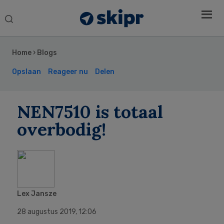
Search
this
Secondary
website
Sidebar
Home
›
Blogs
Opslaan
Reageer nu
Delen
NEN7510 is totaal
overbodig!
Lex Jansze
28 augustus 2019
,
12:06