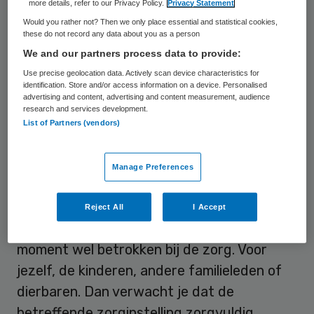
more details, refer to our Privacy Policy.
Privacy Statement
aanleiding om dat te denken.
Would you rather not? Then we only place essential and statistical cookies,
these do not record any data about you as a person
De wet schrijft bijvoorbeeld voor om
We and our partners process data to provide:
(gezondheids)gegevens zorgvuldig te
Use precise geolocation data. Actively scan device characteristics for
beschermen. Zorginstellingen en –
identification. Store and/or access information on a device. Personalised
advertising and content, advertising and content measurement, audience
organisaties moeten zich hier ook aan
research and services development.
List of Partners (vendors)
houden. Stel nu dat de wet niet zou
bestaan, zouden we dan toch
Manage Preferences
(gezondheids)gegevens moeten
beschermen? Ja toch!
Reject All
I Accept
Iedereen is op één of andere manier of
moment wel betrokken bij de zorg. Voor
jezelf, de kinderen, andere familieleden of
dierbaren. Dan verwacht je dat de
betreffende zorginstelling zorgvuldig