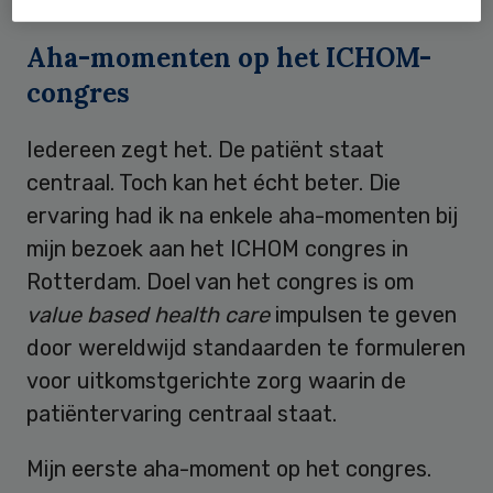
Aha-momenten op het ICHOM-
congres
Iedereen zegt het. De patiënt staat
centraal. Toch kan het écht beter. Die
ervaring had ik na enkele aha-momenten bij
mijn bezoek aan het ICHOM congres in
Rotterdam. Doel van het congres is om
value based health care
impulsen te geven
door wereldwijd standaarden te formuleren
voor uitkomstgerichte zorg waarin de
patiëntervaring centraal staat.
Mijn eerste aha-moment op het congres.