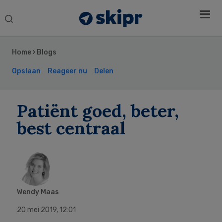
Search
this
Secondary
website
Sidebar
Home
›
Blogs
Opslaan
Reageer nu
Delen
Patiënt goed, beter,
best centraal
Wendy Maas
20 mei 2019
,
12:01