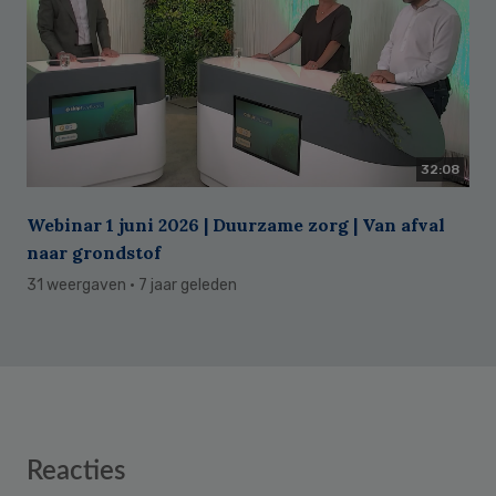
32:08
Webinar 1 juni 2026 | Duurzame zorg | Van afval
naar grondstof
31 weergaven
· 7 jaar geleden
Reader
Reacties
Interactions