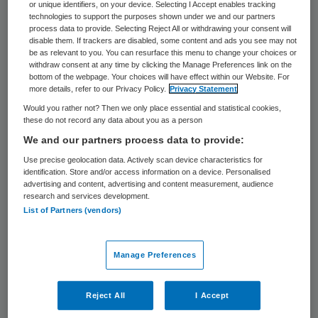
or unique identifiers, on your device. Selecting I Accept enables tracking
ik geen behoefte aan had. De verzekeraar
technologies to support the purposes shown under we and our partners
process data to provide. Selecting Reject All or withdrawing your consent will
snapte het probleem, maar “meer dagen
disable them. If trackers are disabled, some content and ads you see may not
kan niet omdat de regels en budgetten zo
be as relevant to you. You can resurface this menu to change your choices or
withdraw consent at any time by clicking the Manage Preferences link on the
niet zijn”. Ik wist dat wat ik wilde goedkoper
bottom of the webpage. Your choices will have effect within our Website. For
more details, refer to our Privacy Policy.
Privacy Statement
was dan de aangeboden zorg en dát is
Would you rather not? Then we only place essential and statistical cookies,
waar ik als patiënt behoefte aan had. Een
these do not record any data about you as a person
schat van een kraamverzorgster en
We and our partners process data to provide:
verloskundige hebben samen een oplossing
Use precise geolocation data. Actively scan device characteristics for
identification. Store and/or access information on a device. Personalised
gecreëerd. Ze verdeelden de uren over
advertising and content, advertising and content measurement, audience
research and services development.
meer dagen, daar schoten ze zelf de
List of Partners (vendors)
reisuren en reiskosten bij in – dat deden ze
met liefde en plezier. Échte
Manage Preferences
patiëntgerichtheid. Deze ervaring
motiveert mij nog iedere dag om
Reject All
I Accept
patiëntgerichtheid te vergroten.