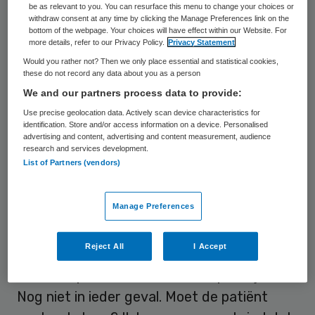
be as relevant to you. You can resurface this menu to change your choices or
En ikzelf schreef zelfs een heel boek vol
withdraw consent at any time by clicking the Manage Preferences link on the
over wat patiënten zelf kunnen doen om
bottom of the webpage. Your choices will have effect within our Website. For
more details, refer to our Privacy Policy.
Privacy Statement
betere zorg te krijgen: ‘De Power Patiënt’.
Would you rather not? Then we only place essential and statistical cookies,
these do not record any data about you as a person
In verband daarmee geef ik veel lezingen,
We and our partners process data to provide:
onder andere voor patiëntenverenigingen,
Use precise geolocation data. Actively scan device characteristics for
identification. Store and/or access information on a device. Personalised
en steeds stel ik mensen de vraag: “Als u als
advertising and content, advertising and content measurement, audience
patiënt in het ziekenhuis bent, wat doet u
research and services development.
List of Partners (vendors)
dan het grootste deel van uw tijd?”. Ik krijg
altijd hetzelfde antwoord: “Wachten”.
Manage Preferences
Praktijk
Reject All
I Accept
Staat de patiënt centraal in de praktijk?
Nog niet in ieder geval. Moet de patiënt