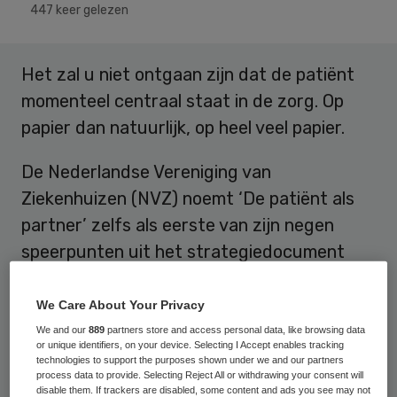
447 keer gelezen
Het zal u niet ontgaan zijn dat de patiënt
momenteel centraal staat in de zorg. Op
papier dan natuurlijk, op heel veel papier.
De Nederlandse Vereniging van
Ziekenhuizen (NVZ) noemt ‘De patiënt als
partner’ zelfs als eerste van zijn negen
speerpunten uit het strategiedocument
‘Zorg voor 2020’. De minister van
Volksgezondheid schrijft in april 2016 in een
We Care About Your Privacy
brief aan de Tweede Kamer over de
We and our
889
partners store and access personal data, like browsing data
or unique identifiers, on your device. Selecting I Accept enables tracking
resultaten van maar liefst 53 acties in het
technologies to support the purposes shown under we and our partners
process data to provide. Selecting Reject All or withdrawing your consent will
kader van het ‘Jaar van de Transparantie’.
disable them. If trackers are disabled, some content and ads you see may not