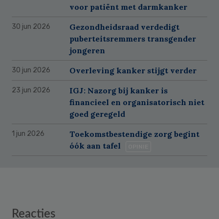
voor patiënt met darmkanker
Gezondheidsraad verdedigt
30 jun 2026
puberteitsremmers transgender
jongeren
Overleving kanker stijgt verder
30 jun 2026
IGJ: Nazorg bij kanker is
23 jun 2026
financieel en organisatorisch niet
goed geregeld
Toekomstbestendige zorg begint
1 jun 2026
óók aan tafel
OPINIE
Reader
Reacties