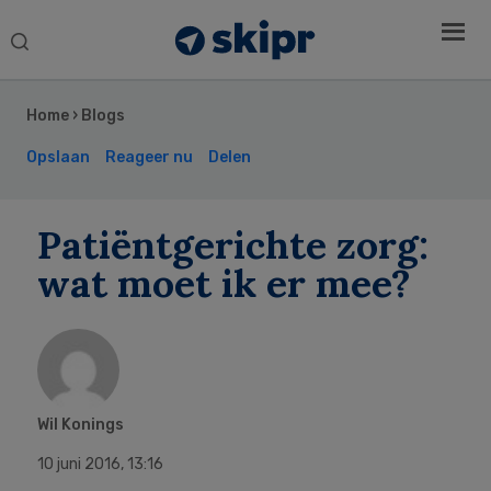
Search
this
Secondary
website
Sidebar
Home
›
Blogs
Opslaan
Reageer nu
Delen
Patiëntgerichte zorg:
wat moet ik er mee?
Wil Konings
10 juni 2016
,
13:16