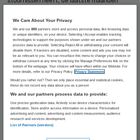
stoornissen heeft, de laatste maanden
toenemend wordt geplaagd door
somberheid, angst en piekergedachten. Het
We Care About Your Privacy
is ons derde gesprek.
We and our
889
partners store and access personal data, like browsing data
or unique identifiers, on your device. Selecting I Accept enables tracking
technologies to support the purposes shown under we and our partners
process data to provide. Selecting Reject All or withdrawing your consent will
Arbeid
disable them. If trackers are disabled, some content and ads you see may not
be as relevant to you. You can resurface this menu to change your choices or
withdraw consent at any time by clicking the Manage Preferences link on the
Ook nu ben ik weer onder de indruk van de
bottom of the webpage. Your choices will have effect within our Website. For
more details, refer to our Privacy Policy.
Privacy Statement
openheid en betrokkenheid waarmee ze
Would you rather not? Then we only place essential and statistical cookies,
zich presenteren in het gesprek. Het gaat al
these do not record any data about you as a person
een stukje beter, concluderen we. We
We and our partners process data to provide:
ontwikkelen gezamenlijk steeds meer
Use precise geolocation data. Actively scan device characteristics for
identification. Store and/or access information on a device. Personalised
inzicht in de aard van de piekergedachten
advertising and content, advertising and content measurement, audience
research and services development.
en hoe ze aan de kant te schuiven, we
List of Partners (vendors)
bespreken hoe gemeenschappelijke
besluiten genomen worden en wat voor