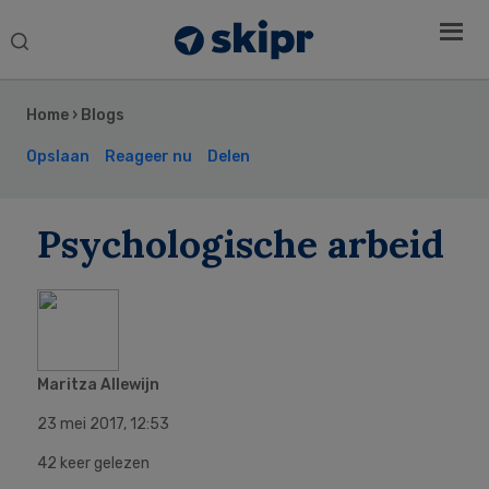
Search
this
Secondary
website
Sidebar
Home
›
Blogs
Opslaan
Reageer nu
Delen
Psychologische arbeid
Maritza Allewijn
23 mei 2017
,
12:53
42 keer gelezen