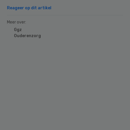
Reageer op dit artikel
Meer over:
Ggz
Ouderenzorg
Primary
Sidebar