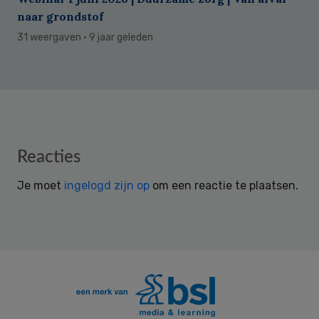
naar grondstof
31 weergaven
· 9 jaar geleden
Reader
Reacties
Interactions
Je moet
ingelogd zijn op
om een reactie te plaatsen.