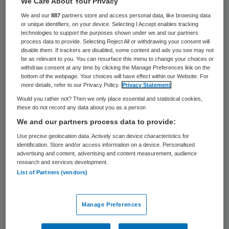
We Care About Your Privacy
We and our
887
partners store and access personal data, like browsing data
Dat is prachtig nieuws. Natuurlijk geldt dit
or unique identifiers, on your device. Selecting I Accept enables tracking
technologies to support the purposes shown under we and our partners
niet voor alle patiënten met
process data to provide. Selecting Reject All or withdrawing your consent will
alvleesklierkanker, maar het is een mooie
disable them. If trackers are disabled, some content and ads you see may not
be as relevant to you. You can resurface this menu to change your choices or
start bij een ziekte die nog steeds een
withdraw consent at any time by clicking the Manage Preferences link on the
bottom of the webpage. Your choices will have effect within our Website. For
doodsvonnis betekent. Op een uitzondering
more details, refer to our Privacy Policy.
Privacy Statement
na zijn alle patiënten met 6 tot 12 maanden
Would you rather not? Then we only place essential and statistical cookies,
these do not record any data about you as a person
overleden. En dan ook nog met veelal helse
We and our partners process data to provide:
pijnen. Een hopeloze ziekte waar in
Use precise geolocation data. Actively scan device characteristics for
Nederland 10 mensen per dag aan overlijden
identification. Store and/or access information on a device. Personalised
advertising and content, advertising and content measurement, audience
en waar te weinig onderzoek naar gedaan
research and services development.
wordt.
List of Partners (vendors)
Dit is een van de eerste keren dat er hoop is
Manage Preferences
voor deze patiënten. We vragen deze