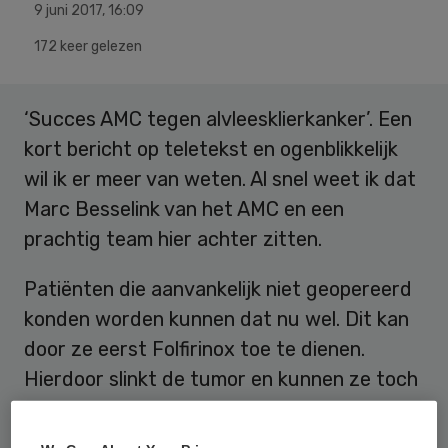
9 juni 2017
,
16:09
172 keer gelezen
‘Succes AMC tegen alvleesklierkanker’. Een
kort bericht op teletekst en ogenblikkelijk
wil ik er meer van weten. Al snel weet ik dat
Marc Besselink van het AMC en een
prachtig team hier achter zitten.
Patiënten die aanvankelijk niet geopereerd
konden worden kunnen dat nu wel. Dit kan
door ze eerst Folfirinox toe te dienen.
Hierdoor slinkt de tumor en kunnen ze toch
geopereerd worden. Dit zorgt voor een
verlenging van hun leven van bijna 3 jaar.