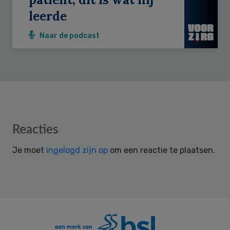
leerde
Naar de podcast
Reader
Reacties
Interactions
Je moet
ingelogd zijn op
om een reactie te plaatsen.