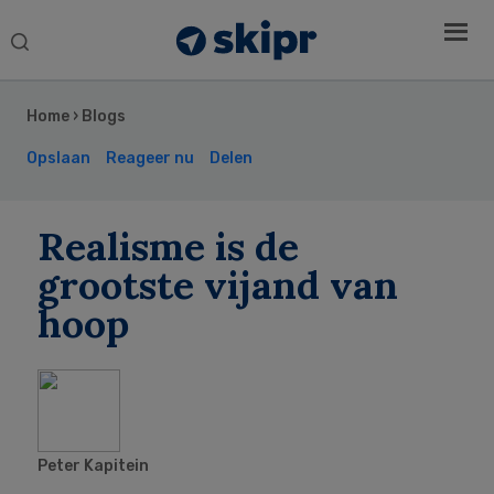
Search
this
Secondary
website
Sidebar
Home
›
Blogs
Opslaan
Reageer nu
Delen
Realisme is de
grootste vijand van
hoop
Peter Kapitein