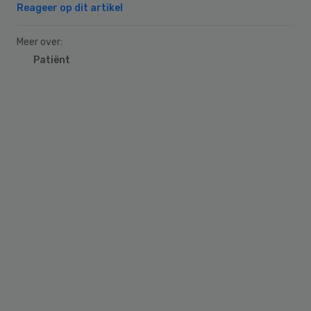
Reageer op dit artikel
Meer over:
Patiënt
Primary
Sidebar