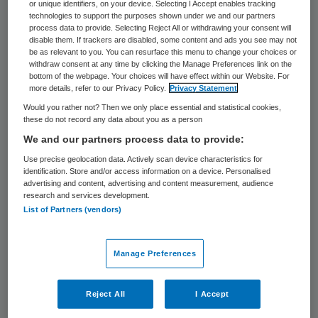
or unique identifiers, on your device. Selecting I Accept enables tracking
zijn veel raakvlakken tussen deze domeinen,
technologies to support the purposes shown under we and our partners
process data to provide. Selecting Reject All or withdrawing your consent will
maar er zijn ook veel zaken die nog echt
disable them. If trackers are disabled, some content and ads you see may not
be as relevant to you. You can resurface this menu to change your choices or
gescheiden lopen. Hierbij kunnen we
withdraw consent at any time by clicking the Manage Preferences link on the
natuurlijk kijken naar de primaire zaken,
bottom of the webpage. Your choices will have effect within our Website. For
more details, refer to our Privacy Policy.
Privacy Statement
zoals de sporter en de patiënt. Maar
Would you rather not? Then we only place essential and statistical cookies,
interessant is het ook te kijken naar de
these do not record any data about you as a person
We and our partners process data to provide:
raakvlakken van de besturing hiervan.
Use precise geolocation data. Actively scan device characteristics for
identification. Store and/or access information on a device. Personalised
Hoe kunnen we als bestuurder van een
advertising and content, advertising and content measurement, audience
research and services development.
sportvereniging positief bijdragen aan een
List of Partners (vendors)
gezonder leefklimaat, wat ook weer leidt
tot minder zorgafname.
Manage Preferences
Van ‘ongezond’ naar
Reject All
I Accept
sportakkoord