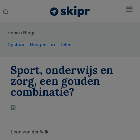
Search
this
Secondary
website
Sidebar
Home
›
Blogs
Opslaan
Reageer nu
Delen
Sport, onderwijs en
zorg, een gouden
combinatie?
Leon van der Wilk