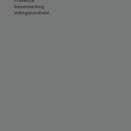
Preventie
Samenwerking
Volksgezondheid
Primary
Sidebar