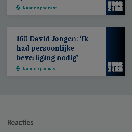
Naar de podcast
160 David Jongen: ‘Ik
had persoonlijke
beveiliging nodig’
Naar de podcast
Reader
Reacties
Interactions