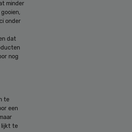
at minder
 gooien,
ici onder
en dat
roducten
oor nog
n te
oor een
 maar
lijkt te