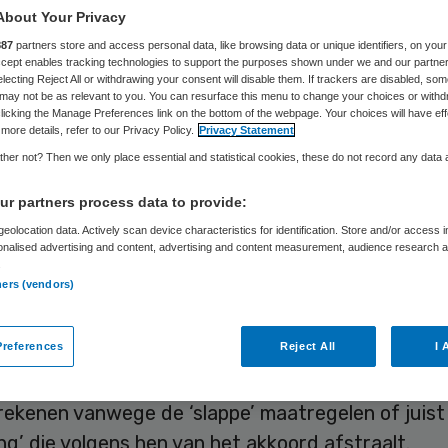
Lisanne Puijk
18 december 2018
,
12:00
31 keer gelezen
About Your Privacy
887
partners store and access personal data, like browsing data or unique identifiers, on your
Accept enables tracking technologies to support the purposes shown under we and our partne
electing Reject All or withdrawing your consent will disable them. If trackers are disabled, so
may not be as relevant to you. You can resurface this menu to change your choices or withd
licking the Manage Preferences link on the bottom of the webpage. Your choices will have eff
 reacties halen alle energie uit de gestelde ambi
more details, refer to our Privacy Policy.
Privacy Statement
onaal Preventieakkoord. Jammer, want
her not? Then we only place essential and statistical cookies, these do not record any data
bestendige zorg (lees: betaalbare zorg) in Neder
r partners process data to provide:
t bereikt zonder preventie.
eolocation data. Actively scan device characteristics for identification. Store and/or access 
onalised advertising and content, advertising and content measurement, audience research 
van het
preventieakkoord
was amper opgedroogd o
.
ners (vendors)
egon al. Daags na ondertekening gaf een aantal p
end een handtekening te hebben gezet onder de 
references
Reject All
I 
 Ook in de politiek kan het preventieakkoord, een
jke missie van staatssecretaris Blokhuis, op een 
rekenen vanwege de ‘slappe’ maatregelen of juist
ng’ die volgens hen van het akkoord afstraalt.