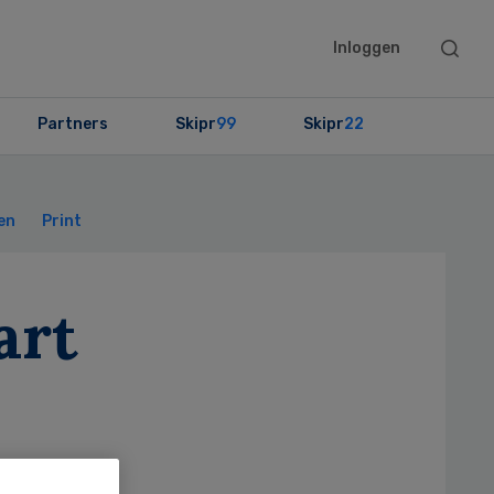
Searc
Inloggen
this
websit
Partners
Skipr
99
Skipr
22
Primary
Sidebar
en
Print
art