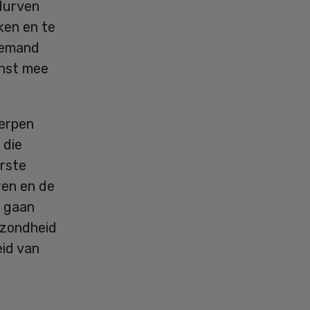
durven
ken en te
iemand
inst mee
herpen
 die
erste
ren en de
e gaan
ezondheid
id van