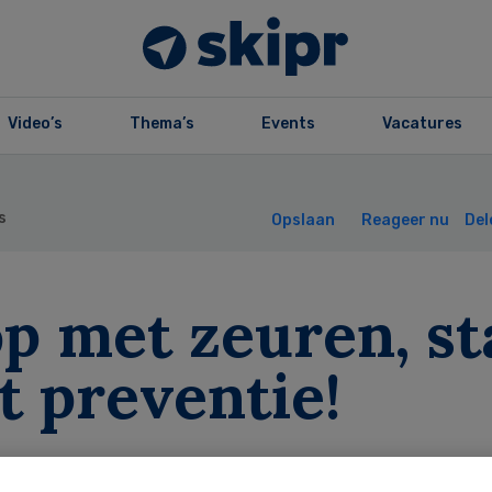
Video’s
Thema’s
Events
Vacatures
s
Opslaan
Reageer nu
Del
p met zeuren, st
t preventie!