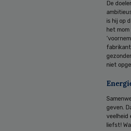
De doelen
ambitieus
is hij op
het mom 
‘voorneme
fabrikan
gezonder
niet opg
Energi
Samenwer
geven. D
veelheid
liefst! W