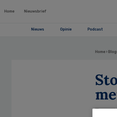
Home
Nieuwsbrief
Nieuws
Opinie
Podcast
Home
›
Blog
Sto
me