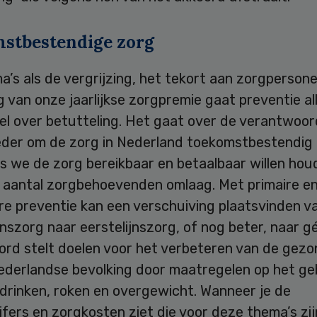
stbestendige zorg
’s als de vergrijzing, het tekort aan zorgpersone
 van onze jaarlijkse zorgpremie gaat preventie al
l over betutteling. Het gaat over de verantwoord
eder om de zorg in Nederland toekomstbestendig 
s we de zorg bereikbaar en betaalbaar willen hou
 aantal zorgbehoevenden omlaag. Met primaire e
re preventie kan een verschuiving plaatsvinden v
nszorg naar eerstelijnszorg, of nog beter, naar g
ord stelt doelen voor het verbeteren van de gezo
ederlandse bevolking door maatregelen op het ge
drinken, roken en overgewicht. Wanneer je de
jfers en zorgkosten ziet die voor deze thema’s zij