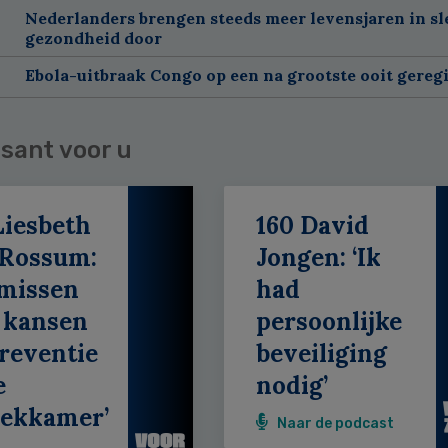
Nederlanders brengen steeds meer levensjaren in sl
gezondheid door
Ebola-uitbraak Congo op een na grootste ooit gereg
sant voor u
Liesbeth
160 David
 Rossum:
Jongen: ‘Ik
 missen
had
 kansen
persoonlijke
reventie
beveiliging
e
nodig’
eekkamer’
Naar de podcast