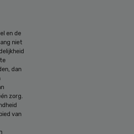
el en de
lang niet
elijkheid
te
den, dan
n
an
één zorg.
ndheid
bied van
n