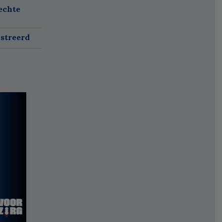
echte
istreerd