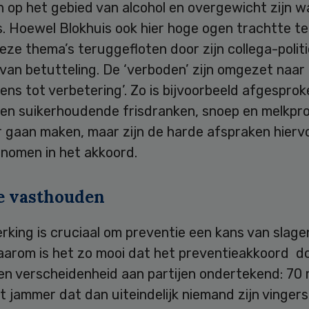
 op het gebied van alcohol en overgewicht zijn w
. Hoewel Blokhuis ook hier hoge ogen trachtte te
 deze thema’s teruggefloten door zijn collega-polit
van betutteling. De ‘verboden’ zijn omgezet naar
ns tot verbetering’. Zo is bijvoorbeeld afgesprok
ten suikerhoudende frisdranken, snoep en melkp
 gaan maken, maar zijn de harde afspraken hierv
enomen in het akkoord.
e vasthouden
king is cruciaal om preventie een kans van slage
aarom is het zo mooi dat het preventieakkoord d
 en verscheidenheid aan partijen ondertekend: 70
at jammer dat dan uiteindelijk niemand zijn vingers 