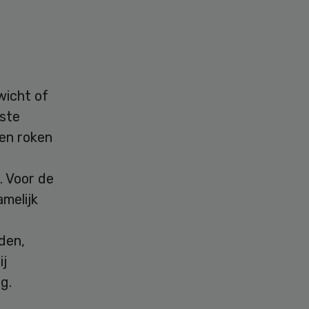
wicht of
tste
en roken
. Voor de
melijk
g
den,
ij
g.