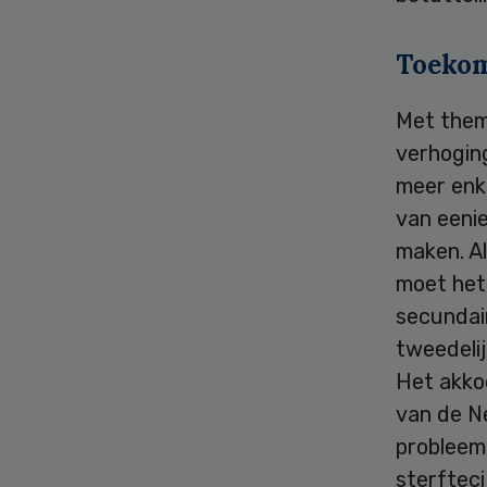
Toekom
Met thema
verhoging
meer enke
van eeni
maken. Al
moet het
secundai
tweedelij
Het akko
van de N
probleem
sterfteci