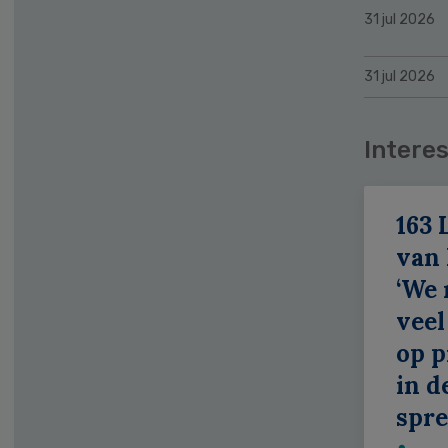
31 jul 2026
31 jul 2026
Interes
163 
van
‘We
veel
op p
in d
spr