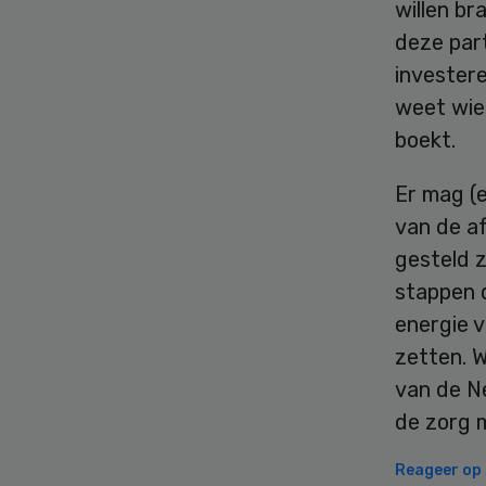
willen b
deze par
invester
weet wie 
boekt.
Er mag (e
van de af
gesteld z
stappen 
energie 
zetten. W
van de N
de zorg 
Reageer op d