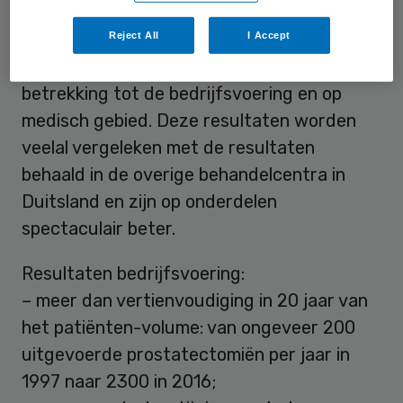
Resultaten
Reject All
I Accept
Om te beginnen zijn daar de resultaten met
betrekking tot de bedrijfsvoering en op
medisch gebied. Deze resultaten worden
veelal vergeleken met de resultaten
behaald in de overige behandelcentra in
Duitsland en zijn op onderdelen
spectaculair beter.
Resultaten bedrijfsvoering:
– meer dan vertienvoudiging in 20 jaar van
het patiënten-volume: van ongeveer 200
uitgevoerde prostatectomiën per jaar in
1997 naar 2300 in 2016;