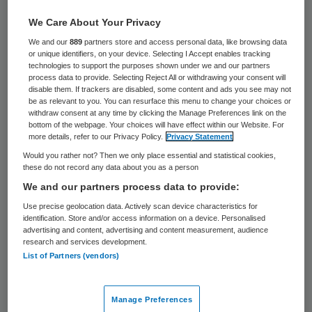
oncologische zorg, in Skipr een
betoog
, in
We Care About Your Privacy
dit geval tégen het concentreren van
We and our
889
partners store and access personal data, like browsing data
prostaatkankerzorg. De noodzakelijke
or unique identifiers, on your device. Selecting I Accept enables tracking
technologies to support the purposes shown under we and our partners
evidence of objectieve
-argumenten
process data to provide. Selecting Reject All or withdrawing your consent will
disable them. If trackers are disabled, some content and ads you see may not
zouden volgens hem ontberen om – naar
be as relevant to you. You can resurface this menu to change your choices or
het voorbeeld van de Martini Klinik Hamburg
withdraw consent at any time by clicking the Manage Preferences link on the
bottom of the webpage. Your choices will have effect within our Website. For
– in Nederland tot concentratie over te
more details, refer to our Privacy Policy.
Privacy Statement
gaan. Verschillende meningen, verschillende
Would you rather not? Then we only place essential and statistical cookies,
these do not record any data about you as a person
achtergronden. Waarom krijgt Martini Klinik
We and our partners process data to provide:
(MK) zoveel aandacht? Reden voor mij om
Use precise geolocation data. Actively scan device characteristics for
de Harvard-case, zoals besproken in een
identification. Store and/or access information on a device. Personalised
advertising and content, advertising and content measurement, audience
van de Salentein-VBHC sessies in Nijkerk,
research and services development.
List of Partners (vendors)
nog eens nader te bekijken op de feitelijke
resultaten van deze Duitse kliniek.
Manage Preferences