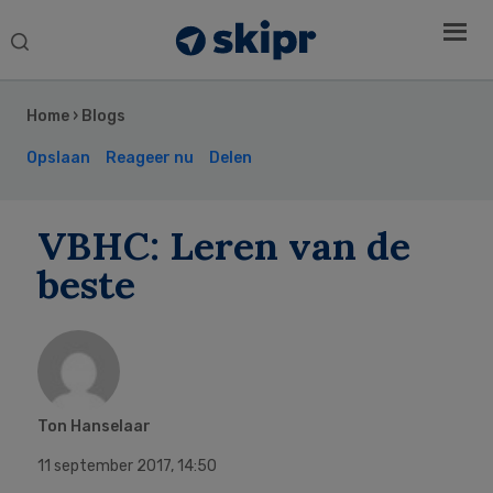
Search
this
Secondary
website
Sidebar
Home
›
Blogs
Opslaan
Reageer nu
Delen
VBHC: Leren van de
beste
Ton Hanselaar
11 september 2017
,
14:50