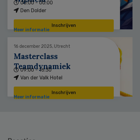
00:00 - 00:00
Den Dolder
Inschrijven
Meer informatie
16 december 2025, Utrecht
Masterclass
Teamdynamiek
09:00 - 16:30
Van der Valk Hotel
Inschrijven
Meer informatie