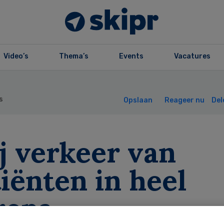
Video’s
Thema’s
Events
Vacatures
s
Opslaan
Reageer nu
Del
j verkeer van
iënten in heel
ropa