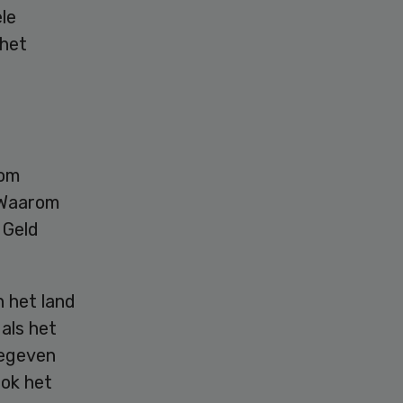
le
 het
 om
. Waarom
 Geld
 het land
als het
gegeven
ook het