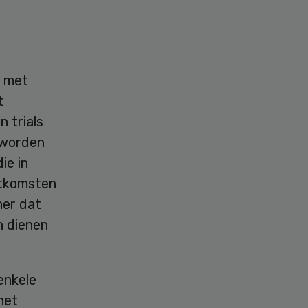
g met
t
n trials
 worden
ie in
itkomsten
ner dat
n dienen
enkele
het