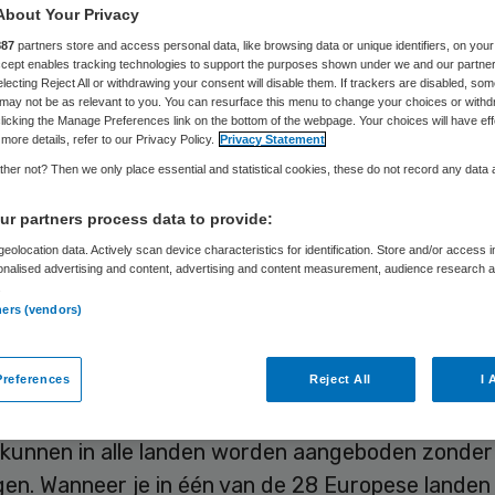
About Your Privacy
887
partners store and access personal data, like browsing data or unique identifiers, on your
Peter Kapitein
15 september 2017
,
10:52
52 keer gelezen
Accept enables tracking technologies to support the purposes shown under we and our partne
electing Reject All or withdrawing your consent will disable them. If trackers are disabled, so
may not be as relevant to you. You can resurface this menu to change your choices or withd
licking the Manage Preferences link on the bottom of the webpage. Your choices will have eff
more details, refer to our Privacy Policy.
Privacy Statement
her not? Then we only place essential and statistical cookies, these do not record any data
 het uiteindelijk in Europa voor elkaar gekregen
r partners process data to provide:
goederen, diensten en geld vrij te laten stromen
eolocation data. Actively scan device characteristics for identification. Store and/or access 
 dan ook niet voor de trials en de behandelingen?
onalised advertising and content, advertising and content measurement, audience research 
.
ners (vendors)
er inmiddels aan gewend dat we door Europa kunn
aspoort en dat we in veel van de Europese landen
references
Reject All
I 
nen betalen. Vrachtwagens met goederen kunn
n, ‘inklaren’ is een bijzondere bezigheid geworden
 kunnen in alle landen worden aangeboden zonder
gen. Wanneer je in één van de 28 Europese landen