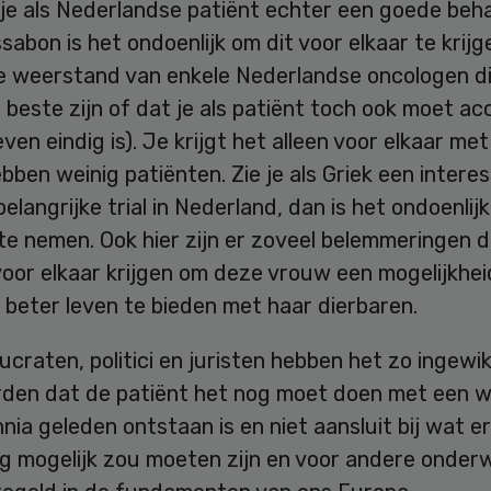
je als Nederlandse patiënt echter een goede beh
issabon is het ondoenlijk om dit voor elkaar te krij
de weerstand van enkele Nederlandse oncologen di
e beste zijn of dat je als patiënt toch ook moet a
even eindig is). Je krijgt het alleen voor elkaar met
bben weinig patiënten. Zie je als Griek een intere
belangrijke trial in Nederland, dan is het ondoenlij
te nemen. Ook hier zijn er zoveel belemmeringen 
voor elkaar krijgen om deze vrouw een mogelijkhei
 beter leven te bieden met haar dierbaren.
craten, politici en juristen hebben het zo ingewi
rden dat de patiënt het nog moet doen met een w
nia geleden ontstaan is en niet aansluit bij wat e
g mogelijk zou moeten zijn en voor andere onder