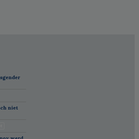
nsgender
sch niet
IE
anoy werd