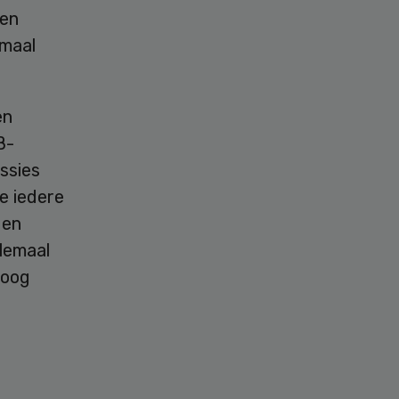
 en
emaal
en
B-
ssies
e iedere
den
lemaal
hoog