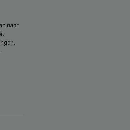
ten naar
it
ingen.
.