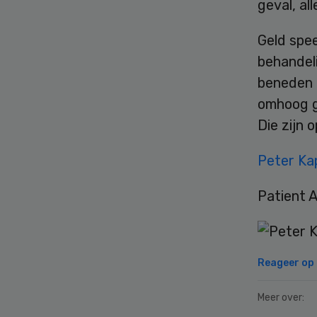
geval, al
Geld spee
behandeli
beneden g
omhoog g
Die zijn 
Peter Kap
Patient 
Reageer op d
Meer over: