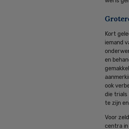
wel is g
Groter
Kort gel
iemand v
onderwerp
en behand
gemakkeli
aanmerki
ook verb
die trial
te zijn e
Voor zel
centra in