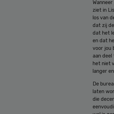
Wanneer 
ziet in L
los van 
dat zij d
dat het l
en dat he
voor jou 
aan deel 
het niet 
langer en
De bureau
laten wo
die decen
eenvoudi