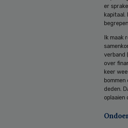
er sprake
kapitaal.
begrepen
Ik maak 
samenkom
verband (
over fina
keer wee
bommen op
deden. Da
oplaaien 
Ondoen