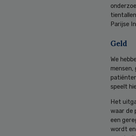
onderzoek
tientalle
Parijse I
Geld
We hebben
mensen, 
patiënten
speelt hie
Het uitga
waar de p
een gereg
wordt en 