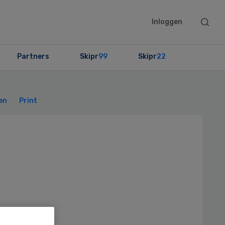
Searc
Inloggen
this
websit
Partners
Skipr
99
Skipr
22
Primary
Sidebar
en
Print