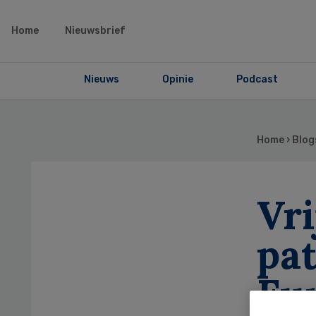
Home
Nieuwsbrief
Nieuws
Opinie
Podcast
Home
›
Blog
Vri
pat
Eu