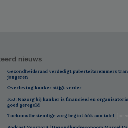
teerd nieuws
Gezondheidsraad verdedigt puberteitsremmers tra
jongeren
Overleving kanker stijgt verder
IGJ: Nazorg bij kanker is financieel en organisatori
goed geregeld
Toekomstbestendige zorg begint óók aan tafel
OPIN
Podcast Voorzorg | Gezondheidseconoom Marcel C