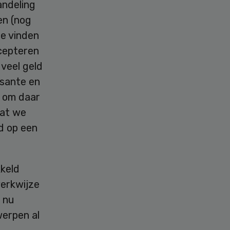
andeling
gen (nog
e vinden
ccepteren
 veel geld
ssante en
k om daar
dat we
d op een
kkeld
erkwijze
r nu
werpen al