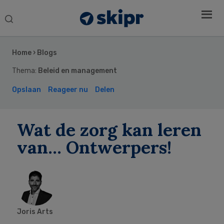
Search
this
Secondary
website
Sidebar
Home
›
Blogs
Thema:
Beleid en management
Opslaan
Reageer nu
Delen
Wat de zorg kan leren
van… Ontwerpers!
Joris Arts