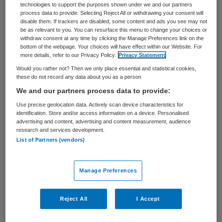
onderzoekende manier leiden door wat ze
technologies to support the purposes shown under we and our partners
process data to provide. Selecting Reject All or withdrawing your consent will
tegenkomen. En laat dat bij complexe
disable them. If trackers are disabled, some content and ads you see may not
be as relevant to you. You can resurface this menu to change your choices or
vraagstukken nou veel beter werken! In
withdraw consent at any time by clicking the Manage Preferences link on the
bottom of the webpage. Your choices will have effect within our Website. For
haar boek beschrijft ze talloze voorbeelden
more details, refer to our Privacy Policy.
Privacy Statement
hoe je kunt omgaan met complexe
Would you rather not? Then we only place essential and statistical cookies,
these do not record any data about you as a person
vraagstukken vanuit de ogen van een
We and our partners process data to provide:
ontwerper.
Use precise geolocation data. Actively scan device characteristics for
identification. Store and/or access information on a device. Personalised
advertising and content, advertising and content measurement, audience
Agenderen van het vraagstuk
research and services development.
List of Partners (vendors)
Een van de voorbeelden die ze gaf was de
Quiet
. Een glossy met een knipoog naar de
Manage Preferences
Quote. Maar in tegenstelling tot de Quote
richt dit blad zich op (stille) armoede.
Reject All
I Accept
Opgericht in 2013 door sociaal ondernemer