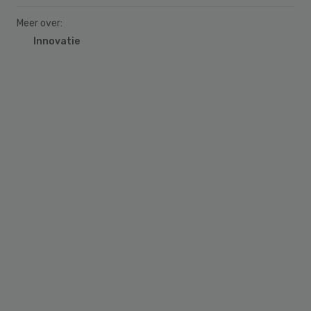
Meer over:
Innovatie
Primary
Sidebar