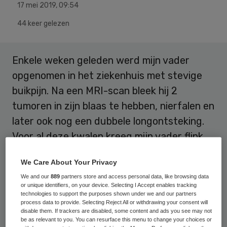
17 mei 2019
,
09:54
44 keer gelezen
Enkele weken geleden werd mijn vader
opgenomen in het ziekenhuis met stevige
buikpijn. Na een MRI-scan bleek hij 2
tumoren in zijn blaas te hebben, nierfalen en
later ook nog een dubbele longontsteking.
Voor al deze kwalen kreeg mijn vader flink
wat medicijnen en dat voor iemand die nooit
We Care About Your Privacy
meer dan een paracetamolletje in zijn leven
We and our
889
partners store and access personal data, like browsing data
heeft geslikt. Ik had van tevoren nooit
or unique identifiers, on your device. Selecting I Accept enables tracking
technologies to support the purposes shown under we and our partners
kunnen bedenken wat er die avond op me
process data to provide. Selecting Reject All or withdrawing your consent will
af zou komen, en welke beslissing ik, totaal
disable them. If trackers are disabled, some content and ads you see may not
be as relevant to you. You can resurface this menu to change your choices or