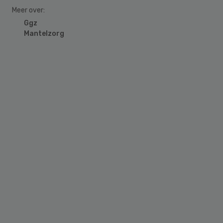
Meer over:
Ggz
Mantelzorg
Primary
Sidebar