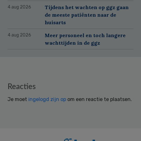
Tijdens het wachten op ggz gaan
4 aug 2026
de meeste patiënten naar de
huisarts
Meer personeel en toch langere
4 aug 2026
wachttijden in de ggz
Reader
Reacties
Interactions
Je moet
ingelogd zijn op
om een reactie te plaatsen.