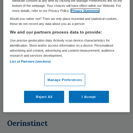
onvoorbereid, zou moeten nemen.
withdraw consent at any time by clicking the Manage Preferences link on the
bottom of the webpage. Your choices will have effect within our Website. For
more details, refer to our Privacy Policy.
Privacy Statement
’s Avonds werd ik gebeld door mijn moeder
Would you rather not? Then we only place essential and statistical cookies,
die mijn vader bezocht in het ziekenhuis.
these do not record any data about you as a person
We and our partners process data to provide:
Mijn vader leek een soort psychose te
Use precise geolocation data. Actively scan device characteristics for
hebben. Hij had alle infusen losgetrokken en
identification. Store and/or access information on a device. Personalised
liep te schreeuwen op de gang dat hij naar
advertising and content, advertising and content measurement, audience
research and services development.
huis wilde. Dat was gezien zijn medische
List of Partners (vendors)
situatie niet mogelijk, alleen dat drong niet
tot hem door. Hij leek helemaal in zijn eigen
Manage Preferences
wereld en niet voor rede vatbaar. Later
bleek dit een bijwerking van de medicijnen
Reject All
I Accept
die hij moest slikken.
Oerinstinct