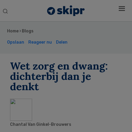
Search
this
Secondary
website
Sidebar
Home
›
Blogs
Opslaan
Reageer nu
Delen
Wet zorg en dwang:
dichterbij dan je
denkt
Chantal Van Ginkel-Brouwers