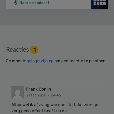
Naar de podcast
Reader
Reacties
1
Interactions
Je moet
ingelogd zijn op
om een reactie te plaatsen.
Frank Conijn
21 feb 2020 · 04:46
Alhoewel ik afvraag wie dan stelt dat zinnige
zorg geen effect heeft op de