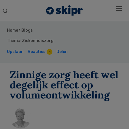
Search
this
Secondary
website
Sidebar
Home
›
Blogs
Thema:
Ziekenhuiszorg
Opslaan
Reacties
Delen
1
Zinnige zorg heeft wel
degelijk effect op
volumeontwikkeling