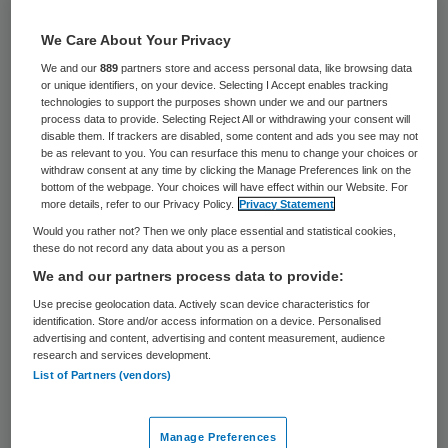
is beperkt. We willen vooral zorg bieden die
We Care About Your Privacy
van waarde is voor onze patiënten en die
We and our
889
partners store and access personal data, like browsing data
ook maatschappelijk gezien betaalbaar
or unique identifiers, on your device. Selecting I Accept enables tracking
blijft. Dus met de beperkt beschikbare
technologies to support the purposes shown under we and our partners
process data to provide. Selecting Reject All or withdrawing your consent will
mankracht en middelen zo veel mogelijk
disable them. If trackers are disabled, some content and ads you see may not
be as relevant to you. You can resurface this menu to change your choices or
waarde creëren. Daar hoort ook bij om
withdraw consent at any time by clicking the Manage Preferences link on the
bottom of the webpage. Your choices will have effect within our Website. For
kritisch te beschouwen of alles wat kan ook
more details, refer to our Privacy Policy.
Privacy Statement
nodig en gewenst is.
Would you rather not? Then we only place essential and statistical cookies,
these do not record any data about you as a person
We and our partners process data to provide:
Patiënt zelf laten doen
Use precise geolocation data. Actively scan device characteristics for
identification. Store and/or access information on a device. Personalised
Onze aanpak bestaat uit het realiseren van
advertising and content, advertising and content measurement, audience
research and services development.
projecten gericht op minder ingrepen,
List of Partners (vendors)
minder gebruik van capaciteit, minder
verpleegkundige handelingen, zorg
Manage Preferences