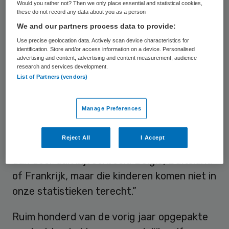
Would you rather not? Then we only place essential and statistical cookies,
het er wat minder, maar er waren ook jaren
these do not record any data about you as a person
dat het er wat meer waren. Dat heeft te
We and our partners process data to provide:
maken met grote zaken, zoals die rond
Use precise geolocation data. Actively scan device characteristics for
identification. Store and/or access information on a device. Personalised
Robert M. Het jaar dat hij werd gepakt,
advertising and content, advertising and content measurement, audience
research and services development.
werd zoveel beeldmateriaal gevonden dat
List of Partners (vendors)
het er dat jaar meer waren.”
Manage Preferences
Wat ook niet in de cijfers te zien is, zijn de
buitenlandse kinderen die de Nederlandse
Reject All
I Accept
politie op het spoor komt. “Dat geven we
dan door aan bijvoorbeeld België, Duitsland
of Frankrijk, maar die kinderen komen niet in
onze statistieken terecht.”
Ruim honderd van de vorig jaar opgepakte