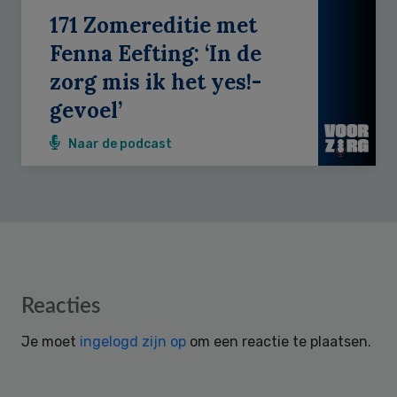
171 Zomereditie met
Fenna Eefting: ‘In de
zorg mis ik het yes!-
gevoel’
Naar de podcast
Reader
Reacties
Interactions
Je moet
ingelogd zijn op
om een reactie te plaatsen.