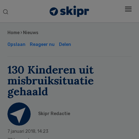
Search
this
Secondary
website
Sidebar
Home
›
Nieuws
Opslaan
Reageer nu
Delen
130 Kinderen uit
misbruiksituatie
gehaald
Skipr Redactie
7 januari 2018
,
14:23