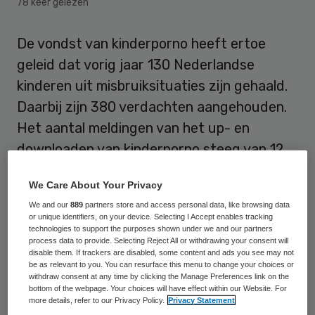
78 keer gelezen
De vondst van kinderporno heeft ertoe
geleid dat vorig jaar 130 Nederlandse
kinderen uit misbruiksituaties zijn gehaald.
Daarbij zijn 380 verdachten aangehouden.
Het aantal meldingen van het up- en
downloaden van kinderporno steeg van 12
duizend in 2016 naar 18 duizend vorig jaar,
We Care About Your Privacy
bevestigt de politie een bericht van de NOS.
We and our
889
partners store and access personal data, like browsing data
or unique identifiers, on your device. Selecting I Accept enables tracking
Het aantal van 130 Nederlandse kinderen
technologies to support the purposes shown under we and our partners
process data to provide. Selecting Reject All or withdrawing your consent will
dat uit misbruiksituaties is gehaald, komt
disable them. If trackers are disabled, some content and ads you see may not
be as relevant to you. You can resurface this menu to change your choices or
overeen met het gemiddelde van de
withdraw consent at any time by clicking the Manage Preferences link on the
afgelopen jaren, vertelt een
bottom of the webpage. Your choices will have effect within our Website. For
more details, refer to our Privacy Policy.
Privacy Statement
politiewoordvoerder. “Sommige jaren zijn