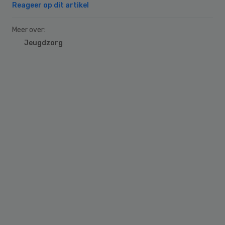
Reageer op dit artikel
Meer over:
Jeugdzorg
Primary
Sidebar