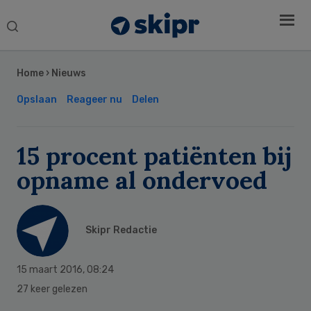
Search
this
Secondary
website
Sidebar
Home
›
Nieuws
Opslaan
Reageer nu
Delen
15 procent patiënten bij
opname al ondervoed
Skipr Redactie
15 maart 2016
,
08:24
27 keer gelezen