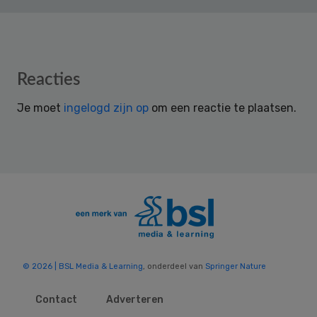
Reader
Reacties
Interactions
Je moet
ingelogd zijn op
om een reactie te plaatsen.
© 2026 | BSL Media & Learning
, onderdeel van
Springer Nature
Contact
Adverteren