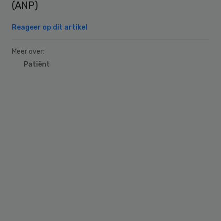
(ANP)
Reageer op dit artikel
Meer over:
Patiënt
Primary
Sidebar