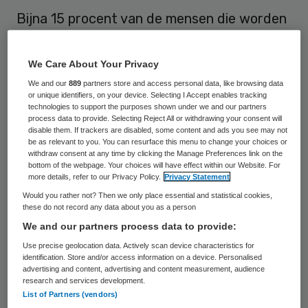
Bijna 15 procent van de mensen die worden
opgenomen in Nederlandse ziekenhuizen is
bij binnenkomst al ondervoed. Onderzoek
We Care About Your Privacy
onder ruim een half miljoen patiënten door
We and our
889
partners store and access personal data, like browsing data
or unique identifiers, on your device. Selecting I Accept enables tracking
onder meer de Stuurgroep Ondervoeding,
technologies to support the purposes shown under we and our partners
de Nederlandse Vereniging van Diëtisten
process data to provide. Selecting Reject All or withdrawing your consent will
disable them. If trackers are disabled, some content and ads you see may not
(NVD) en VUmc, afdeling Diëtetiek &
be as relevant to you. You can resurface this menu to change your choices or
withdraw consent at any time by clicking the Manage Preferences link on the
Voedingswetenschappen, heeft dat
bottom of the webpage. Your choices will have effect within our Website. For
more details, refer to our Privacy Policy.
Privacy Statement
uitgewezen.
Would you rather not? Then we only place essential and statistical cookies,
these do not record any data about you as a person
Wel zijn er grote verschillen tussen de
We and our partners process data to provide:
verschillende ziekenhuisafdelingen. Het
Use precise geolocation data. Actively scan device characteristics for
percentage ondervoede patiënten varieert
identification. Store and/or access information on a device. Personalised
advertising and content, advertising and content measurement, audience
per medisch specialisme van 2 tot 38
research and services development.
List of Partners (vendors)
procent. Bij specialismen als geriatrie,