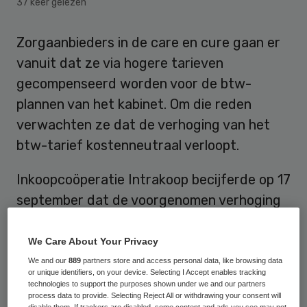
37 keer gelezen
Zorgaanbieders in de care en cure gaan er
vanuit dat ze via hogere tarieven
gecompenseerd worden voor de btw-
plannen van het kabinet. Om die reden
verwachten ze dat de verhoging van het
btw-tarief kostenneutraal verloopt.
Inkoopcoöperatie Intrakoop becijferde op 17
september dat de voorgenomen verhoging
van het lage btw-tarief van 6 procent naar
9 procent de zorgsector
174 miljoen euro
We Care About Your Privacy
op jaarbasis gaat kosten
. Vooral de cure-
We and our
889
partners store and access personal data, like browsing data
or unique identifiers, on your device. Selecting I Accept enables tracking
sector krijgt een forse extra rekening van
technologies to support the purposes shown under we and our partners
process data to provide. Selecting Reject All or withdrawing your consent will
104 miljoen euro. De kosten van