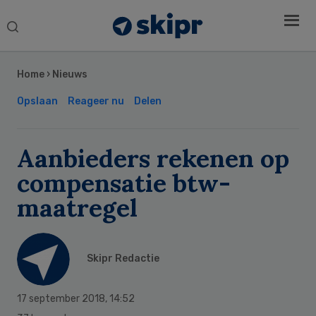
Search
this
Secondary
website
Sidebar
Home
›
Nieuws
Opslaan
Reageer nu
Delen
Aanbieders rekenen op
compensatie btw-
maatregel
Skipr Redactie
17 september 2018
,
14:52