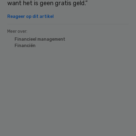
want het is geen gratis geld.”
Reageer op dit artikel
Meer over:
Financieel management
Financiën
Primary
Sidebar