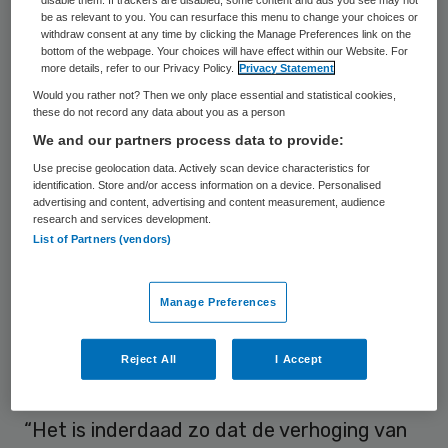
disable them. If trackers are disabled, some content and ads you see may not
be as relevant to you. You can resurface this menu to change your choices or
organisaties in de care stijgen met 70
withdraw consent at any time by clicking the Manage Preferences link on the
miljoen euro.
bottom of the webpage. Your choices will have effect within our Website. For
more details, refer to our Privacy Policy.
Privacy Statement
Would you rather not? Then we only place essential and statistical cookies,
Kostenneutraal
these do not record any data about you as a person
We and our partners process data to provide:
De betrokken brancheverenigingen lijken
Use precise geolocation data. Actively scan device characteristics for
identification. Store and/or access information on a device. Personalised
vooralsnog niet wakker te liggen van de
advertising and content, advertising and content measurement, audience
research and services development.
btw-plannen. “We gaan er vanuit dat de
List of Partners (vendors)
NZa samen met VWS dit op een passende
manier verwerkt in de tarieven, zodat
Manage Preferences
zorginstellingen daar geen nadeel van
ondervinden”, zegt woordvoerder Mariska
Reject All
I Accept
Siebring. “We houden de vinger aan de pols.”
“Het is inderdaad zo dat de verhoging van