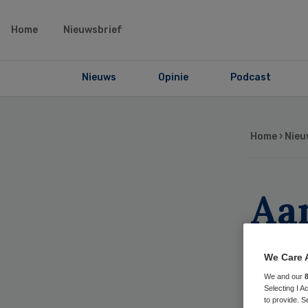
Home
Nieuwsbrief
Nieuws
Opinie
Podcast
Home
›
Nieu
Aa
de
We Care 
st
We and our
Selecting I 
to provide. S