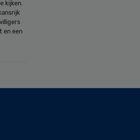
 kijken.
kansrijk
illigers
t en een