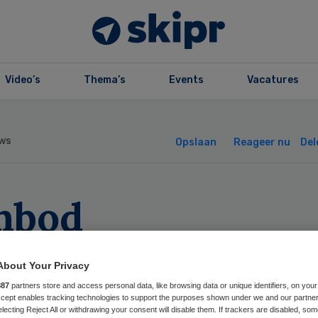
Video’s
Thema’s
Events
Vacatures
ws
Opslaan
Reageer nu
Del
nbod
pressiepreventie
About Your Privacy
erk versnipperd
887
partners store and access personal data, like browsing data or unique identifiers, on your
Accept enables tracking technologies to support the purposes shown under we and our partne
electing Reject All or withdrawing your consent will disable them. If trackers are disabled, so