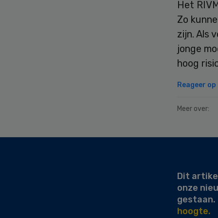
Het RIVM
Zo kunnen
zijn. Als
jonge mo
hoog risi
Reageer op d
Meer over:
Secondary
Sidebar
Dit artike
onze nie
gestaan.
hoogte.