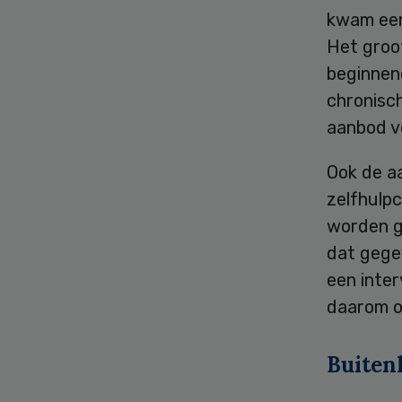
kwam een
Het groot
beginnen
chronisch
aanbod ve
Ook de a
zelfhulp
worden ge
dat gege
een inte
daarom o
Buiten