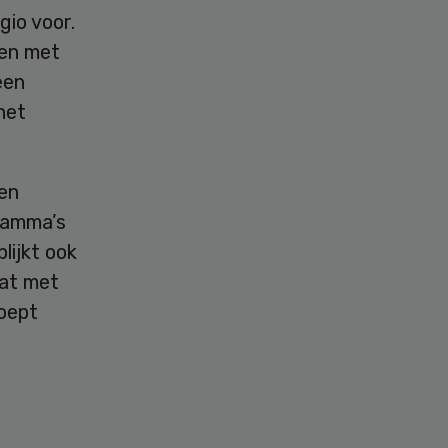
gio voor.
ten met
een
het
 en
ramma’s
lijkt ook
dat met
roept