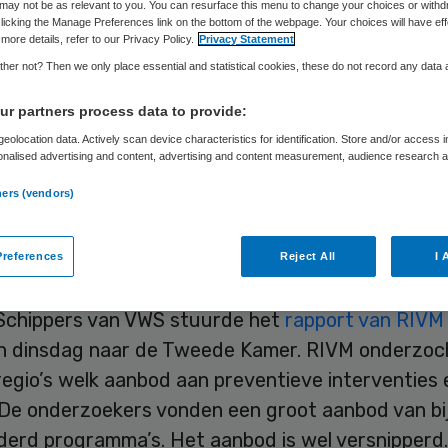
may not be as relevant to you. You can resurface this menu to change your choices or withd
licking the Manage Preferences link on the bottom of the webpage. Your choices will have eff
more details, refer to our Privacy Policy.
Privacy Statement
Skipr Redactie
24 juli 2014
,
10:02
34 keer gelezen
her not? Then we only place essential and statistical cookies, these do not record any data
r partners process data to provide:
eolocation data. Actively scan device characteristics for identification. Store and/or access 
 vijf mensen in Nederland krijgt ooit een depressi
onalised advertising and content, advertising and content measurement, audience research 
.
depressiepreventie een van de prioriteiten van he
ners (vendors)
e van VWS. Uit onderzoek van het RIVM blijkt nu da
d een groot aanbod van preventieve programma’s 
references
Reject All
I 
 wel sterk versnipperd.
 Schippers van VWS stuurde het
rapport van RIVM
n dinsdag naar de Tweede Kamer. RIVM onderzoch
egio’s welk aanbod aan preventieve interventies 
 De onderzoekers vonden een groot aanbod van bi
erd programma’s. Het aanbod is wel versnipperd.