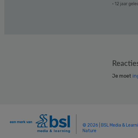
· 12 jaar gel
Reader
Reactie
Interactions
Je moet
in
© 2026 | BSL Media & Learn
Nature