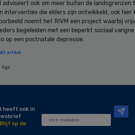
 adviseert ook om meer buiten de landsgrenzen te
 interventies die elders zijn ontwikkeld, ook hier 
 voorbeeld noemt het RIVM een project waarbij vrijw
eders begeleiden met een beperkt sociaal vangne
co op een postnatale depressie.
it artikel
Ggz
l heeft ook in
uwsbrief
Blijf op de