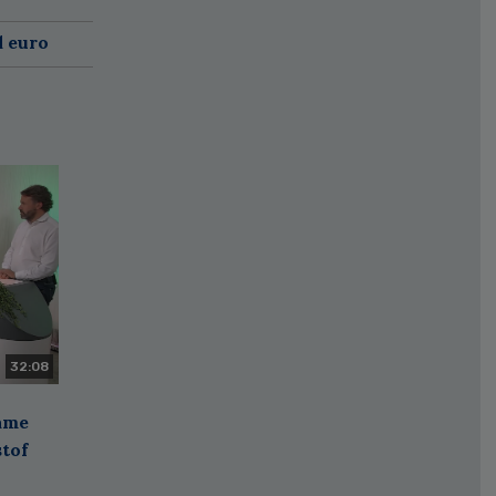
d euro
32:08
zame
stof