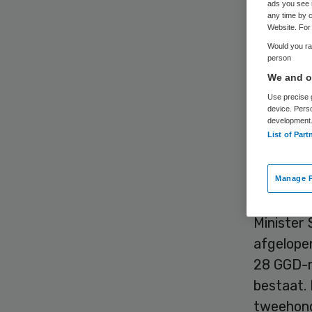
ads you see 
any time by c
Website. For 
Would you rat
person
We and ou
Use precise g
Eén op de
device. Pers
development
reden is 
List of Part
ministeri
Nederlan
Manage P
aanbod is
Minister
afgelope
28 GGD-r
bestaat.
tweehond