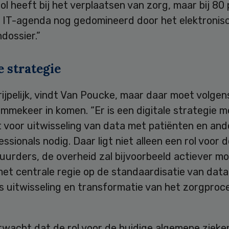
rol heeft bij het verplaatsen van zorg, maar bij 80
 IT-agenda nog gedomineerd door het elektronis
dossier.”
e strategie
ijpelijk, vindt Van Poucke, maar daar moet volgen
mmekeer in komen. “Er is een digitale strategie m
 voor uitwisseling van data met patiënten en and
ssionals nodig. Daar ligt niet alleen een rol voor 
uurders, de overheid zal bijvoorbeeld actiever m
et centrale regie op de standaardisatie van data
s uitwisseling en transformatie van het zorgproc
wacht dat de rol voor de huidige algemene zieke