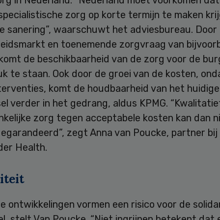
org in Nederland. “Nederland moet voorkomen dat
pecialistische zorg op korte termijn te maken kri
e sanering”, waarschuwt het adviesbureau. Door
beidsmarkt en toenemende zorgvraag van bijvoor
komt de beschikbaarheid van de zorg voor de bur
k te staan. Ook door de groei van de kosten, ond
terventies, komt de houdbaarheid van het huidige
el verder in het gedrang, aldus KPMG. “Kwalitati
kelijke zorg tegen acceptabele kosten kan dan ni
egarandeerd”, zegt Anna van Poucke, partner bi
der Health.
iteit
e ontwikkelingen vormen een risico voor de solidar
el, stelt Van Poucke. “Niet ingrijpen betekent dat