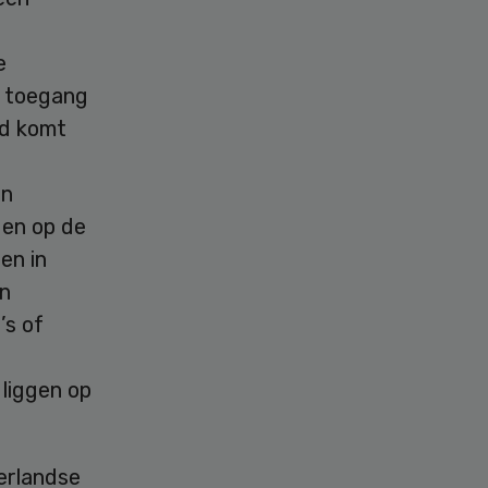
e
e toegang
eid komt
en
den op de
en in
en
’s of
 liggen op
erlandse