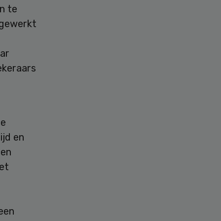
n te
ngewerkt
aar
ekeraars
te
ijd en
sen
et
een