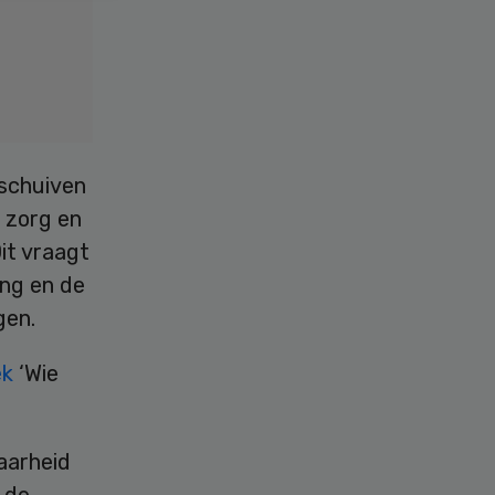
rschuiven
 zorg en
Dit vraagt
ng en de
gen.
ek
‘Wie
aarheid