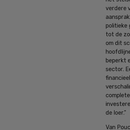
verdere v
aansprake
politieke
tot de zo
om dit s
hoofdlij
beperkt 
sector. E
financiee
verschali
complete
investere
de loer.”
Van Pouc