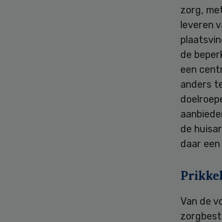
zorg, me
leveren 
plaatsvin
de beper
een centr
anders te
doelroepe
aanbieder
de huisar
daar een
Prikke
Van de v
zorgbestu