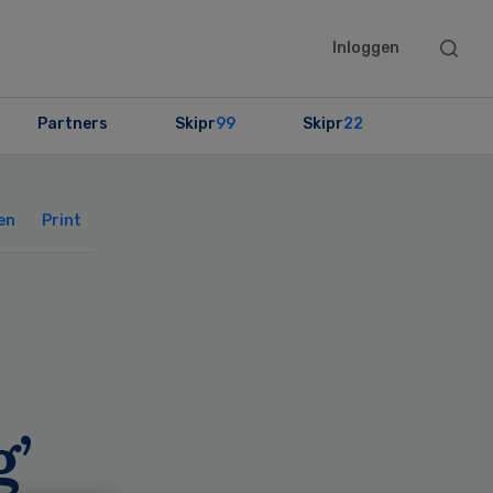
Searc
Inloggen
this
websit
Partners
Skipr
99
Skipr
22
Primary
Sidebar
en
Print
’