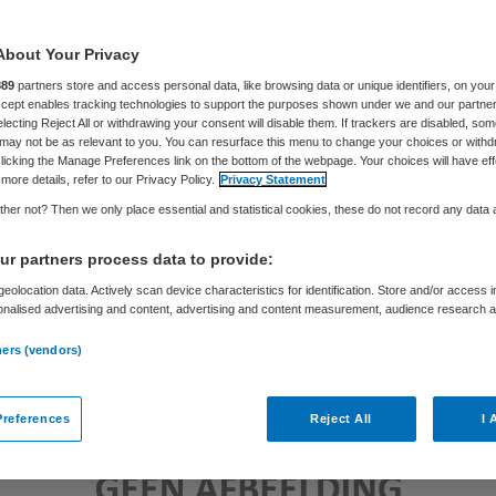
About Your Privacy
Petri Benschop
6 maart 2018
,
10:30
232 keer gelezen
889
partners store and access personal data, like browsing data or unique identifiers, on your
Accept enables tracking technologies to support the purposes shown under we and our partne
electing Reject All or withdrawing your consent will disable them. If trackers are disabled, so
may not be as relevant to you. You can resurface this menu to change your choices or withd
licking the Manage Preferences link on the bottom of the webpage. Your choices will have eff
more details, refer to our Privacy Policy.
Privacy Statement
her not? Then we only place essential and statistical cookies, these do not record any data
r partners process data to provide:
eolocation data. Actively scan device characteristics for identification. Store and/or access 
onalised advertising and content, advertising and content measurement, audience research 
.
ners (vendors)
references
Reject All
I 