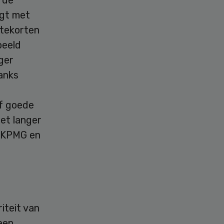
 de
jgt met
 tekorten
beeld
ger
anks
ef goede
et langer
j KPMG en
iteit van
 een