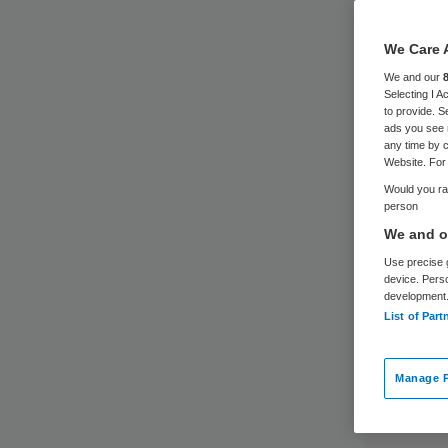
We Care 
We and our
Selecting I 
to provide. S
ads you see 
any time by c
Website. For 
Would you rat
person
We and ou
Use precise g
device. Pers
development
List of Part
Manage P