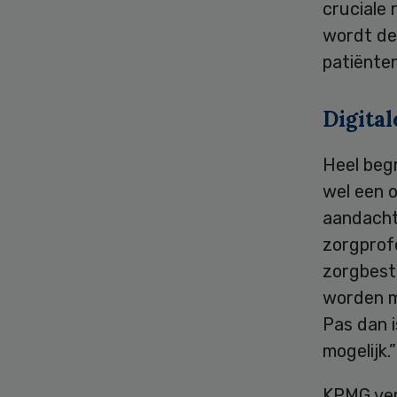
cruciale 
wordt de
patiënten
Digital
Heel begr
wel een o
aandacht
zorgprofe
zorgbest
worden m
Pas dan i
mogelijk.”
KPMG ver