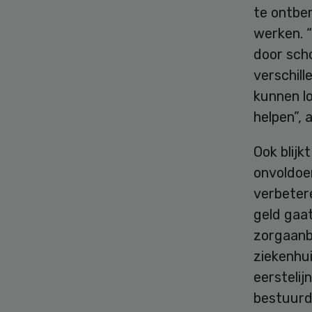
te ontbe
werken. 
door sch
verschil
kunnen l
helpen”, 
Ook blijk
onvoldoe
verbetere
geld gaa
zorgaanbi
ziekenhui
eerstelij
bestuurd