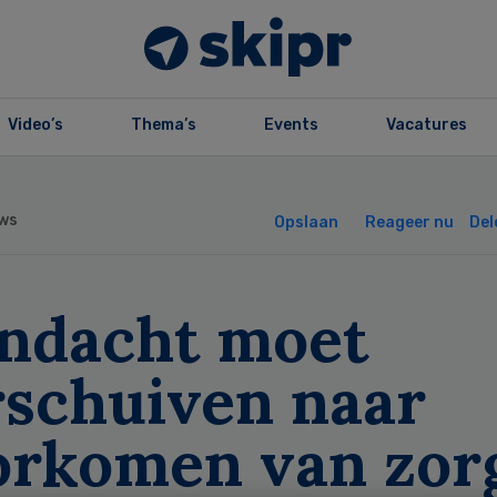
Video’s
Thema’s
Events
Vacatures
ws
Opslaan
Reageer nu
Del
andacht moet
rschuiven naar
orkomen van zorg