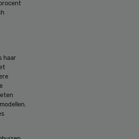
 procent
ch
s haar
et
ere
de
oeten
modellen.
es
nhuizen