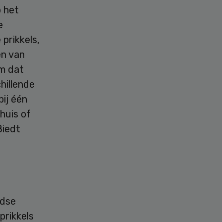
 het
e
 prikkels,
en van
om dat
hillende
ij één
huis of
Biedt
ndse
prikkels