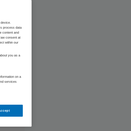
 device.
rs process data
me content and
raw consent at
ect within our
 about you as a
information on a
and services
Accept