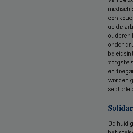
van de z
medisch s
een koud
op de ar
ouderen 
onder dru
beleidsin
zorgstels
en toegan
worden g
sectorlei
Solidar
De huidig
het stels