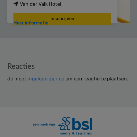
Van der Valk Hotel
Inschrijven
Meer informatie
Reader
Reacties
Interactions
Je moet
ingelogd zijn op
om een reactie te plaatsen.