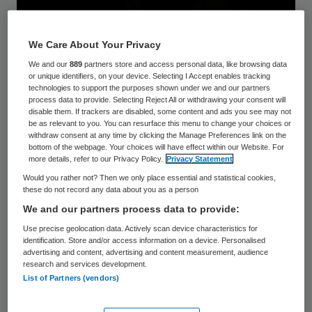
We Care About Your Privacy
We and our
889
partners store and access personal data, like browsing data
or unique identifiers, on your device. Selecting I Accept enables tracking
technologies to support the purposes shown under we and our partners
process data to provide. Selecting Reject All or withdrawing your consent will
disable them. If trackers are disabled, some content and ads you see may not
be as relevant to you. You can resurface this menu to change your choices or
withdraw consent at any time by clicking the Manage Preferences link on the
bottom of the webpage. Your choices will have effect within our Website. For
more details, refer to our Privacy Policy.
Privacy Statement
Would you rather not? Then we only place essential and statistical cookies,
Foto: kieferpix /Getty Images/iStock
these do not record any data about you as a person
We and our partners process data to provide:
Het ministerie van VWS heeft het landelijke
Use precise geolocation data. Actively scan device characteristics for
identification. Store and/or access information on a device. Personalised
actieprogramma Kansrijke Start in 2018
advertising and content, advertising and content measurement, audience
gelanceerd. Het programma richt zich op
research and services development.
List of Partners (vendors)
kinderen in de eerste 1000 dagen van hun
leven (-12 maanden tot 2 jaar) en heeft