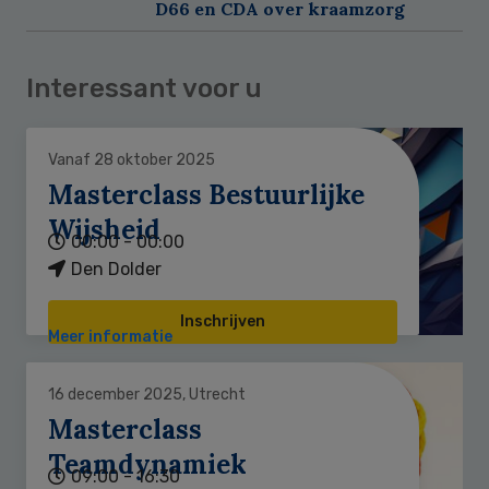
D66 en CDA over kraamzorg
Interessant voor u
Vanaf 28 oktober 2025
Masterclass Bestuurlijke
Wijsheid
00:00 - 00:00
Den Dolder
Inschrijven
Meer informatie
16 december 2025, Utrecht
Masterclass
Teamdynamiek
09:00 - 16:30