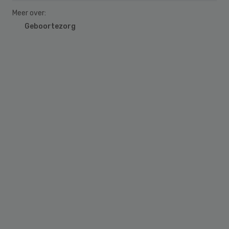
Meer over:
Geboortezorg
Primary
Sidebar