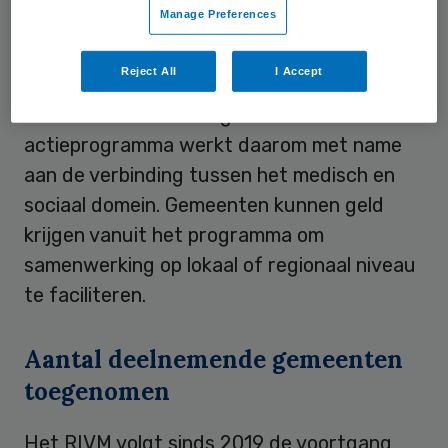
Manage Preferences
speciaal aandacht voor kinderen die
geboren worden in een kwetsbare situatie.
Reject All
I Accept
Die kwetsbaarheid kan zowel een medische
als een sociale achtergrond hebben. Het
actieprogramma werkt daarom met name
aan de verbinding tussen het medisch en
sociaal domein. Gemeenten kunnen geld
krijgen vanuit het programma om
samenwerking op lokaal of regionaal niveau
te faciliteren.
Aantal deelnemende gemeenten
toegenomen
Het RIVM volgt sinds 2019 de voortgang