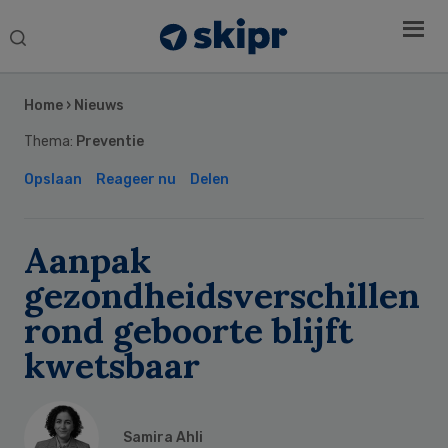
Search
this
Secondary
website
Sidebar
Home
›
Nieuws
Thema:
Preventie
Opslaan
Reageer nu
Delen
Aanpak
gezondheidsverschillen
rond geboorte blijft
kwetsbaar
Samira Ahli